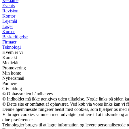
Reklame
Events
Revision
Kontor
Lejemål
Lager
Kurser
Beskæftigelse
Firmaer
Teknologi
Hvem er vi
Kontakt
Mediekit
Promovering
Min konto
Nyhedsmail
Partnere
Giv bidrag
© Ophavsretten håndhæves.
© Indholdet må ikke gengives uden tilladelse. Nogle links på siden 
© Dette site er omfattet af ophavsret. Ved køb via vores links kan vi
Denne hjemmeside fungerer bedst med cookies, som hjælper os med at 
Vi bruger cookies sammen med udvalgte partnere til at indsamle og anal
dine præferencer
Teknologier bruges til at lagre information og levere personaliserede r