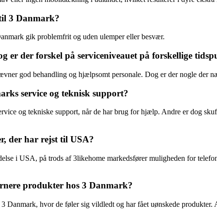
 til 3 Danmark?
Danmark gik problemfrit og uden ulemper eller besvær.
 er der forskel på serviceniveauet på forskellige tidsp
ævner god behandling og hjælpsomt personale. Dog er der nogle der nævn
rks service og teknisk support?
rvice og tekniske support, når de har brug for hjælp. Andre er dog skuf
 der har rejst til USA?
delse i USA, på trods af 3likehome markedsfører muligheden for telefo
urnere produkter hos 3 Danmark?
 3 Danmark, hvor de føler sig vildledt og har fået uønskede produkter.