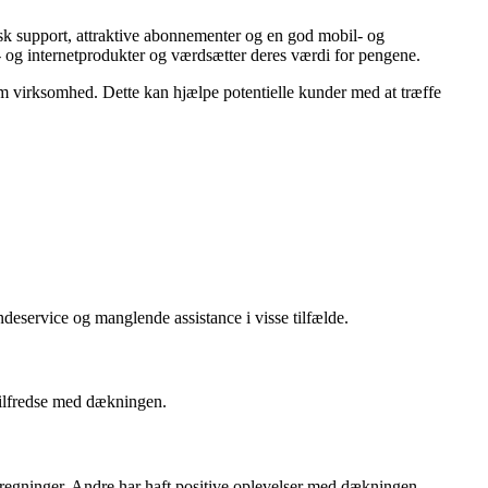
sk support, attraktive abonnementer og en god mobil- og
 og internetprodukter og værdsætter deres værdi for pengene.
om virksomhed. Dette kan hjælpe potentielle kunder med at træffe
deservice og manglende assistance i visse tilfælde.
 tilfredse med dækningen.
a regninger. Andre har haft positive oplevelser med dækningen.