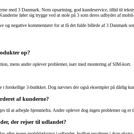
derne med 3 Danmark. Nem opsætning, god kundeservice, tillid til tekni
nderne føler sig trygge ved at stole på 3 som deres udbyder af mobil-
tive og negative kommentarer for at få det fulde billede af 3 Danmark s
rodukter op?
lation, mens andre oplever problemer, især med montering af SIM-kort.
 i forskellige 3-butikker. Dog nævnes der også eksempler på dårlig kun
urderet af kunderne?
uges til at arbejde hjemmefra. Andre oplever dog ingen problemer og er
r, der rejser til udlandet?
av eller ingen mobildækning i udlandet, hvilket resulterer i dyre ekstr