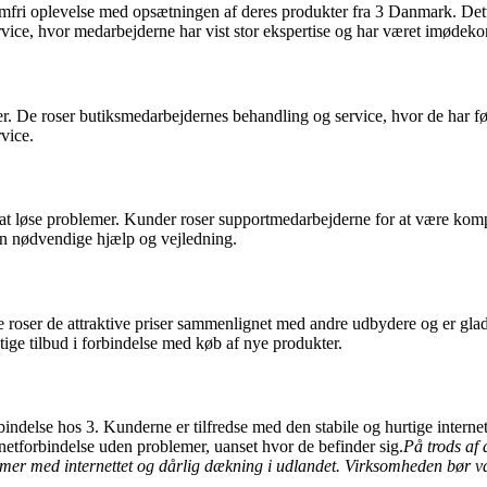
fri oplevelse med opsætningen af deres produkter fra 3 Danmark. Dette
ice, hvor medarbejderne har vist stor ekspertise og har været imøde
er. De roser butiksmedarbejdernes behandling og service, hvor de har fø
vice.
il at løse problemer. Kunder roser supportmedarbejderne for at være ko
 den nødvendige hjælp og vejledning.
 roser de attraktive priser sammenlignet med andre udbydere og er gla
tige tilbud i forbindelse med køb af nye produkter.
lse hos 3. Kunderne er tilfredse med den stabile og hurtige internetfo
netforbindelse uden problemer, uanset hvor de befinder sig.
På trods af 
mer med internettet og dårlig dækning i udlandet. Virksomheden bør 