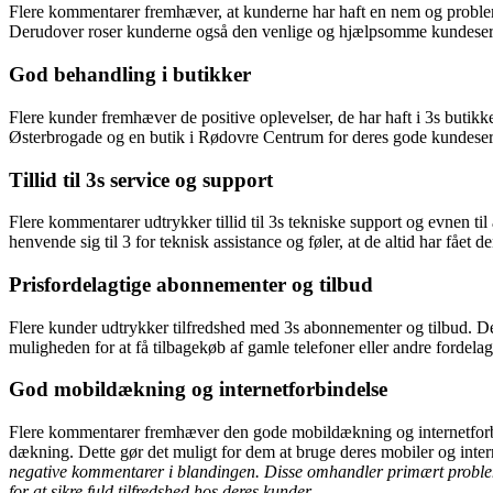
Flere kommentarer fremhæver, at kunderne har haft en nem og problem
Derudover roser kunderne også den venlige og hjælpsomme kundeserv
God behandling i butikker
Flere kunder fremhæver de positive oplevelser, de har haft i 3s butikk
Østerbrogade og en butik i Rødovre Centrum for deres gode kundeser
Tillid til 3s service og support
Flere kommentarer udtrykker tillid til 3s tekniske support og evnen t
henvende sig til 3 for teknisk assistance og føler, at de altid har fået
Prisfordelagtige abonnementer og tilbud
Flere kunder udtrykker tilfredshed med 3s abonnementer og tilbud. De
muligheden for at få tilbagekøb af gamle telefoner eller andre fordelag
God mobildækning og internetforbindelse
Flere kommentarer fremhæver den gode mobildækning og internetforbinde
dækning. Dette gør det muligt for dem at bruge deres mobiler og inter
negative kommentarer i blandingen. Disse omhandler primært proble
for at sikre fuld tilfredshed hos deres kunder.