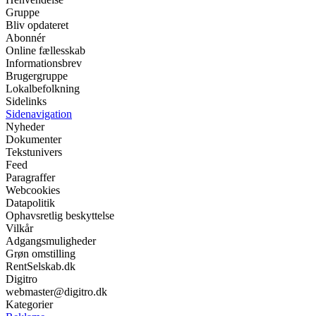
Gruppe
Bliv opdateret
Abonnér
Online fællesskab
Informationsbrev
Brugergruppe
Lokalbefolkning
Sidelinks
Sidenavigation
Nyheder
Dokumenter
Tekstunivers
Feed
Paragraffer
Webcookies
Datapolitik
Ophavsretlig beskyttelse
Vilkår
Adgangsmuligheder
Grøn omstilling
RentSelskab.dk
Digitro
webmaster@digitro.dk
Kategorier