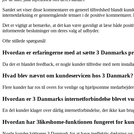
Samlet set viser disse kommentarer en generel tilfredshed blandt kun
internetdækning er gennemgående temaer i de positive kommentarer. Ku
Det er vigtigt at bemærke, at det kan være gavnligt at læse både posi
informerede beslutninger om deres valg af udbyder.
Ofte stillede spørgsmål
Hvordan er erfaringerne med at sætte 3 Danmarks p
Da der er blandet feedback, er nogle kunder tilfredse med nem instal
Hvad blev nævnt om kundeservicen hos 3 Danmark?
Flere kunder har ros til overs for venlige og hjælpsomme medarbejdere
Hvordan er 3 Danmarks internetforbindelse blevet v
En del kunder klager over dårlig internetforbindelse, der ikke kan br
Hvordan har 3likeshome-funktionen fungeret for kunde
Nogle kunder kritiserer 3 Danmark for at have ineffektiv dækning og l