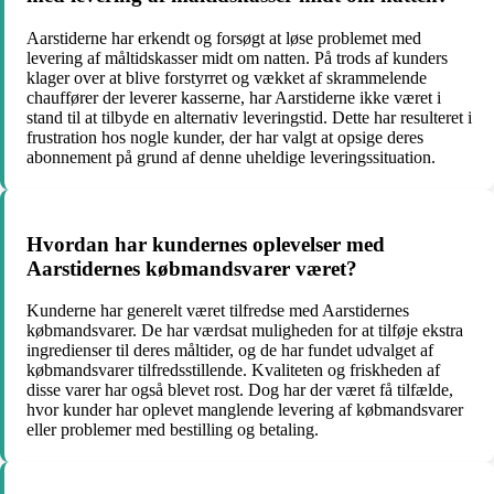
Aarstiderne har erkendt og forsøgt at løse problemet med
levering af måltidskasser midt om natten. På trods af kunders
klager over at blive forstyrret og vækket af skrammelende
chauffører der leverer kasserne, har Aarstiderne ikke været i
stand til at tilbyde en alternativ leveringstid. Dette har resulteret i
frustration hos nogle kunder, der har valgt at opsige deres
abonnement på grund af denne uheldige leveringssituation.
Hvordan har kundernes oplevelser med
Aarstidernes købmandsvarer været?
Kunderne har generelt været tilfredse med Aarstidernes
købmandsvarer. De har værdsat muligheden for at tilføje ekstra
ingredienser til deres måltider, og de har fundet udvalget af
købmandsvarer tilfredsstillende. Kvaliteten og friskheden af
disse varer har også blevet rost. Dog har der været få tilfælde,
hvor kunder har oplevet manglende levering af købmandsvarer
eller problemer med bestilling og betaling.