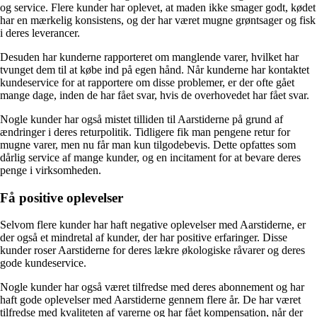
og service. Flere kunder har oplevet, at maden ikke smager godt, kødet
har en mærkelig konsistens, og der har været mugne grøntsager og fisk
i deres leverancer.
Desuden har kunderne rapporteret om manglende varer, hvilket har
tvunget dem til at købe ind på egen hånd. Når kunderne har kontaktet
kundeservice for at rapportere om disse problemer, er der ofte gået
mange dage, inden de har fået svar, hvis de overhovedet har fået svar.
Nogle kunder har også mistet tilliden til Aarstiderne på grund af
ændringer i deres returpolitik. Tidligere fik man pengene retur for
mugne varer, men nu får man kun tilgodebevis. Dette opfattes som
dårlig service af mange kunder, og en incitament for at bevare deres
penge i virksomheden.
Få positive oplevelser
Selvom flere kunder har haft negative oplevelser med Aarstiderne, er
der også et mindretal af kunder, der har positive erfaringer. Disse
kunder roser Aarstiderne for deres lækre økologiske råvarer og deres
gode kundeservice.
Nogle kunder har også været tilfredse med deres abonnement og har
haft gode oplevelser med Aarstiderne gennem flere år. De har været
tilfredse med kvaliteten af varerne og har fået kompensation, når der