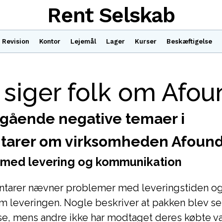
Rent Selskab
Revision
Kontor
Lejemål
Lager
Kurser
Beskæftigelse
siger folk om Afou
ående negative temaer i
arer om virksomheden Afoun
 med levering og kommunikation
tarer nævner problemer med leveringstiden o
m leveringen. Nogle beskriver at pakken blev sen
se, mens andre ikke har modtaget deres købte va