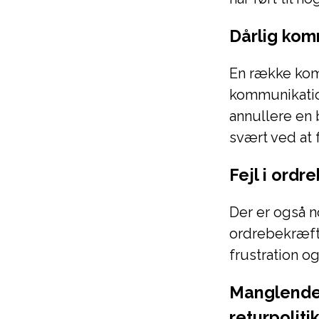
Dårlig kom
En række kom
kommunikatio
annullere en 
svært ved at 
Fejl i ord
Der er også n
ordrebekræfte
frustration o
Manglende 
returpoliti