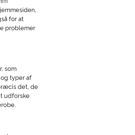
fri
 hjemmesiden,
så for at
lle problemer
r, som
og typer af
præcis det, de
at udforske
erobe.