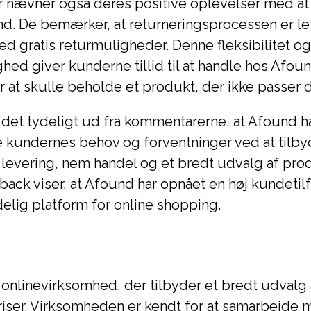
 nævner også deres positive oplevelser med at
und. De bemærker, at returneringsprocessen er le
d gratis returmuligheder. Denne fleksibilitet og
ed giver kunderne tillid til at handle hos Afou
 at skulle beholde et produkt, der ikke passer 
 det tydeligt ud fra kommentarerne, at Afound h
undernes behov og forventninger ved at tilb
g levering, nem handel og et bredt udvalg af pro
back viser, at Afound har opnået en høj kundeti
delig platform for online shopping.
onlinevirksomhed, der tilbyder et bredt udvalg
priser. Virksomheden er kendt for at samarbejde