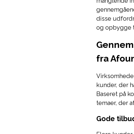
manglende inf
gennemgående
disse udfordr
og opbygge ti
Gennemg
fra Afo
Virksomheden
kunder, der h
Baseret på k
temaer, der a
Gode tilbu