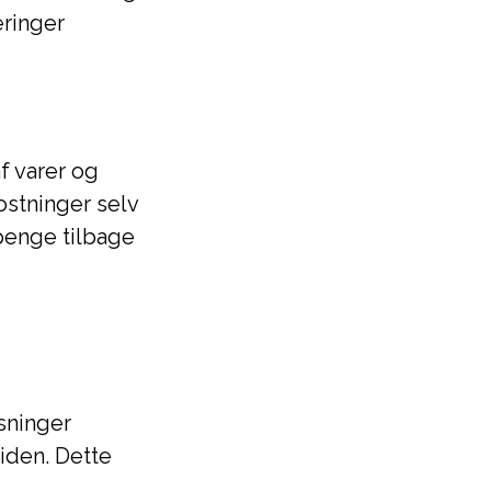
eringer
f varer og
ostninger selv
penge tilbage
sninger
iden. Dette