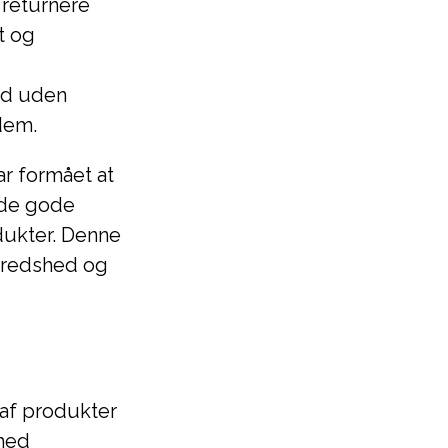
 returnere
t og
nd uden
dem.
ar formået at
yde gode
dukter. Denne
lfredshed og
 af produkter
 med