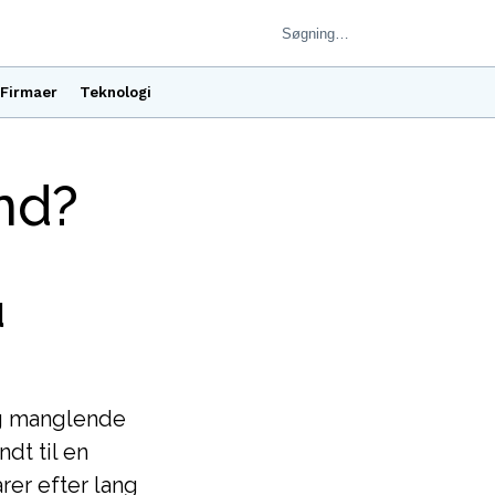
Firmaer
Teknologi
nd?
d
g manglende
dt til en
rer efter lang