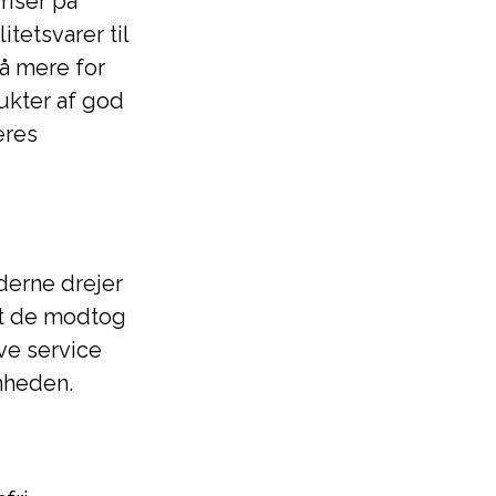
riser på
tetsvarer til
å mere for
ukter af god
eres
erne drejer
at de modtog
ive service
omheden.