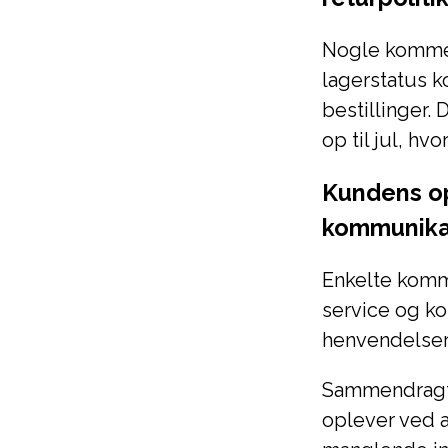
Nogle kommen
lagerstatus ko
bestillinger.
op til jul, hv
Kundens op
kommunika
Enkelte komm
service og k
henvendelser
Sammendragt 
oplever ved a