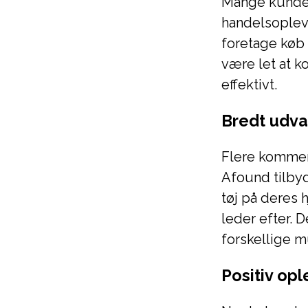
Mange kunder
handelsopleve
foretage køb 
være let at 
effektivt.
Bredt udva
Flere kommen
Afound tilby
tøj på deres 
leder efter. 
forskellige m
Positiv op