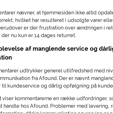
tarer nævner, at hjemmesiden ikke altid opdat
rrekt, hvilket har resulteret i udsolgte varer ell
 Derudover er der frustration over ændringen i re
or der nu kun er 14 dages returret.
levelse af manglende service og dårli
tion
entarer udtrykker generel utilfredshed med niv
ommunikation fra Afound. Der er nævnt manglen
 til kundeservice og dårlig opfølgning på kund
viser kommentarerne en række udfordringer, 
t handle hos Afound. Problemer med levering, r