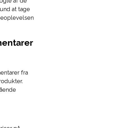
ogle af de
und at tage
ndeoplevelsen
mentarer
ntarer fra
rodukter.
gående