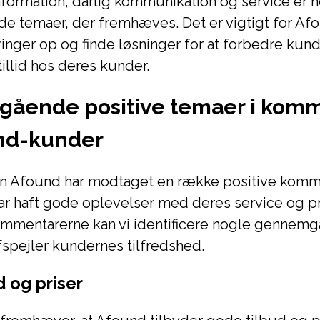
ormation, dårlig kommunikation og service er n
 temaer, der fremhæves. Det er vigtigt for Afo
inger op og finde løsninger for at forbedre ku
llid hos deres kunder.
ående positive temaer i kom
und-kunder
 Afound har modtaget en række positive komme
ar haft gode oplevelser med deres service og p
ommentarerne kan vi identificere nogle gennem
fspejler kundernes tilfredshed.
d og priser