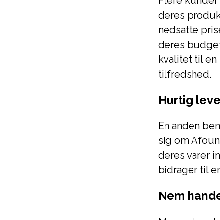
Flere kunder 
deres produkt
nedsatte pris
deres budget.
kvalitet til e
tilfredshed.
Hurtig leve
En anden bem
sig om Afound
deres varer i
bidrager til 
Nem hande