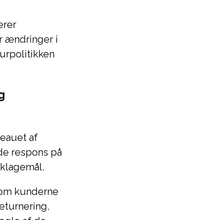
erer
er ændringer i
turpolitikken
g
eauet af
de respons på
eklagemål.
som kunderne
eturnering,