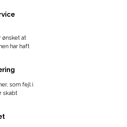
rvice
 ønsket at
men har haft
ering
r, som fejl i
r skabt
et