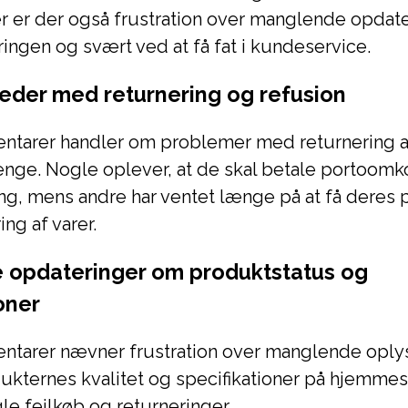
r er der også frustration over manglende opdat
ingen og svært ved at få fat i kundeservice.
eder med returnering og refusion
ntarer handler om problemer med returnering a
enge. Nogle oplever, at de skal betale portoomk
ng, mens andre har ventet længe på at få deres 
ing af varer.
 opdateringer om produktstatus og
oner
tarer nævner frustration over manglende oply
kternes kvalitet og specifikationer på hjemmes
ogle fejlkøb og returneringer.