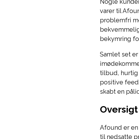
Nogle kunder
varer til Afo
problemfri me
bekvemmeligh
bekymring for
Samlet set er
imødekomme k
tilbud, hurti
positive feed
skabt en påli
Oversigt
Afound er en 
til nedsatte 