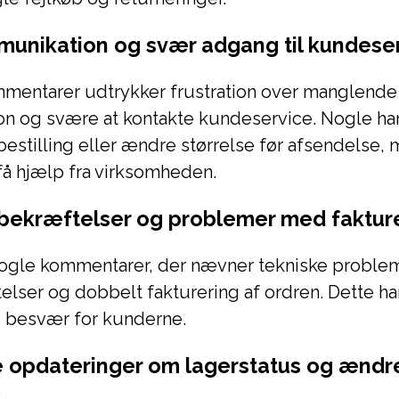
munikation og svær adgang til kundese
mentarer udtrykker frustration over manglende
n og svære at kontakte kundeservice. Nogle har
bestilling eller ændre størrelse før afsendelse, 
få hjælp fra virksomheden.
rebekræftelser og problemer med faktur
ogle kommentarer, der nævner tekniske probleme
lser og dobbelt fakturering af ordren. Dette ha
g besvær for kunderne.
opdateringer om lagerstatus og ændr
k