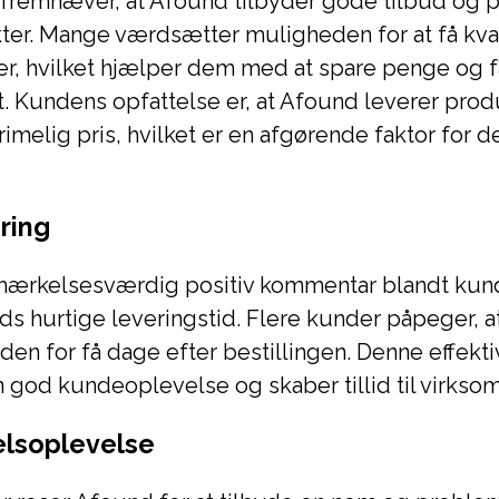
fremhæver, at Afound tilbyder gode tilbud og p
er. Mange værdsætter muligheden for at få kvali
er, hvilket hjælper dem med at spare penge og f
 Kundens opfattelse er, at Afound leverer prod
n rimelig pris, hvilket er en afgørende faktor for d
ring
ærkelsesværdig positiv kommentar blandt kund
s hurtige leveringstid. Flere kunder påpeger, 
nden for få dage efter bestillingen. Denne effekt
en god kundeoplevelse og skaber tillid til virks
lsoplevelse