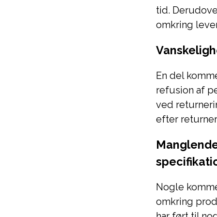
tid. Derudove
omkring lever
Vanskeligh
En del komme
refusion af p
ved returneri
efter returner
Manglende
specifikati
Nogle kommen
omkring produ
har ført til n