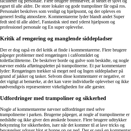
faciliteter og personale. Flere brugere fremhæver, at stedet er sjovt og
egnet til alle aldre. De store lokaler og gode trampoliner får også ros.
Personalet beskrives som venligt og hjælpsomt, og der opleves en
generel festlig atmosfære. Kommentarerne lyder blandt andet Super
fedt sted til alle aldre!, Fantastisk sted med yderst hjælpsom og
professionel personale og En super oplevelse.
Kritik af rengøring og manglende siddepladser
Der er dog også en del kritik at finde i kommentarerne. Flere brugere
påpeger problemer med rengøringen i caféområdet og
toiletfaciliteterne. De beskriver borde og gulve som beskidte, og nogle
nævner endda afføringspletter på trampolinerne. Et par kommentarer
lyder: Rengøringen trækker så meget ned og Ingen siddepladser på
grund af jakker og tasker. Selvom disse kommentarer er negative, er
det vigtigt at bemærke, at det kan være individuelle oplevelser og ikke
nødvendigvis repræsenterer virkeligheden for alle gæster.
Udfordringer med trampoliner og sikkerhed
Nogle af kommentarerne nævner udfordringer med selve
trampolinerne i parken. Brugerne påpeger, at nogle af trampolinerne er
nedslidte og ikke giver den ønskede bounce. Flere brugere udtrykker
bekymring for sikkerheden, især når det kommer til at lave tricks og
bevægelser udover blot at hoppe op og ned. Der er også en kommentar