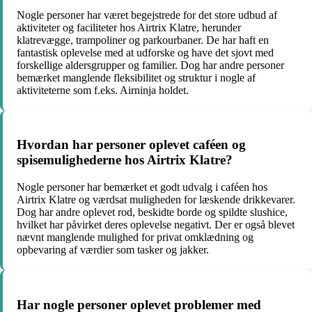
Nogle personer har været begejstrede for det store udbud af
aktiviteter og faciliteter hos Airtrix Klatre, herunder
klatrevægge, trampoliner og parkourbaner. De har haft en
fantastisk oplevelse med at udforske og have det sjovt med
forskellige aldersgrupper og familier. Dog har andre personer
bemærket manglende fleksibilitet og struktur i nogle af
aktiviteterne som f.eks. Airninja holdet.
Hvordan har personer oplevet caféen og
spisemulighederne hos Airtrix Klatre?
Nogle personer har bemærket et godt udvalg i caféen hos
Airtrix Klatre og værdsat muligheden for læskende drikkevarer.
Dog har andre oplevet rod, beskidte borde og spildte slushice,
hvilket har påvirket deres oplevelse negativt. Der er også blevet
nævnt manglende mulighed for privat omklædning og
opbevaring af værdier som tasker og jakker.
Har nogle personer oplevet problemer med