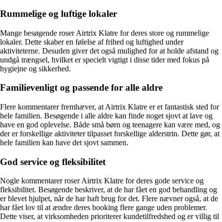
Rummelige og luftige lokaler
Mange besøgende roser Airtrix Klatre for deres store og rummelige
lokaler. Dette skaber en følelse af frihed og luftighed under
aktiviteterne. Desuden giver det også mulighed for at holde afstand og
undgå trængsel, hvilket er specielt vigtigt i disse tider med fokus på
hygiejne og sikkerhed.
Familievenligt og passende for alle aldre
Flere kommentarer fremhæver, at Airtrix Klatre er et fantastisk sted for
hele familien. Besøgende i alle aldre kan finde noget sjovt at lave og
have en god oplevelse. Både små børn og teenagere kan være med, og
der er forskellige aktiviteter tilpasset forskellige alderstrin. Dette gør, at
hele familien kan have det sjovt sammen.
God service og fleksibilitet
Nogle kommentarer roser Airtrix Klatre for deres gode service og
fleksibilitet. Besøgende beskriver, at de har fået en god behandling og
er blevet hjulpet, når de har haft brug for det. Flere nævner også, at de
har fået lov til at ændre deres booking flere gange uden problemer.
Dette viser, at virksomheden prioriterer kundetilfredshed og er villig til