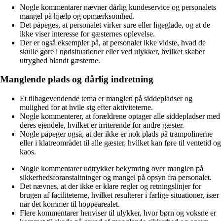
Nogle kommentarer nævner dårlig kundeservice og personalets
mangel på hjælp og opmærksomhed.
Det påpeges, at personalet virker sure eller ligeglade, og at de
ikke viser interesse for gæsternes oplevelse.
Der er også eksempler på, at personalet ikke vidste, hvad de
skulle gøre i nødsituationer eller ved ulykker, hvilket skaber
utryghed blandt gæsterne.
Manglende plads og dårlig indretning
Et tilbagevendende tema er manglen på siddepladser og
mulighed for at hvile sig efter aktiviteterne.
Nogle kommenterer, at forældrene optager alle siddepladser med
deres ejendele, hvilket er irriterende for andre gæster.
Nogle påpeger også, at der ikke er nok plads på trampolinerne
eller i klatreområdet til alle gæster, hvilket kan føre til ventetid og
kaos.
Nogle kommentarer udtrykker bekymring over manglen på
sikkerhedsforanstaltninger og mangel på opsyn fra personalet.
Det nævnes, at der ikke er klare regler og retningslinjer for
brugen af faciliteterne, hvilket resulterer i farlige situationer, især
når det kommer til hoppearealet.
Flere kommentarer henviser til ulykker, hvor børn og voksne er