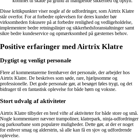
kommet til skade på grund af manglende sikkerhed og opsyn.
Disse kritikpunkter viser nogle af de udfordringer, som Airtrix Klatre
står overfor. For at forbedre oplevelsen for deres kunder bør
virksomheden fokusere på at forbedre renlighed og vedligeholdelse,
implementere bedre retningslinjer og sikkerhedsforanstaltninger samt
sikre bedre kundeservice og opmærksomhed på gæsternes behov.
Positive erfaringer med Airtrix Klatre
Dygtigt og venligt personale
Flere af kommentarerne fremhæver det personale, der arbejder hos
Airtrix Klatre. De beskrives som søde, rare, hjælpsomme og
professionelle. Det gode personale gør, at besøget føles trygt, og det
bidrager til en fantastisk oplevelse for både børn og voksne.
Stort udvalg af aktiviteter
Airtrix Klatre tilbyder en bred vifte af aktiviteter for både store og små.
Nogle kommentarer nævner trampoliner, klatrepark, ninja-udfordringer
og parkourbane som populære muligheder. Dette gør, at der er noget
for enhver smag og alderstrin, så alle kan få en sjov og udfordrende
oplevelse.