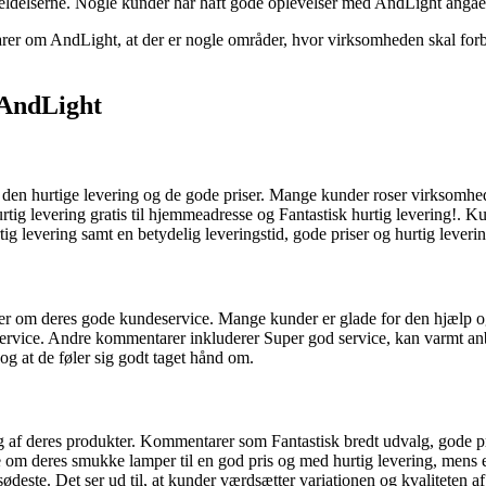
ldelserne. Nogle kunder har haft gode oplevelser med AndLight angående
rer om AndLight, at der er nogle områder, hvor virksomheden skal fo
AndLight
hurtige levering og de gode priser. Mange kunder roser virksomheden fo
rtig levering gratis til hjemmeadresse og Fantastisk hurtig levering!.
tig levering samt en betydelig leveringstid, gode priser og hurtig leverin
om deres gode kundeservice. Mange kunder er glade for den hjælp og 
n service. Andre kommentarer inkluderer Super god service, kan varmt an
 og at de føler sig godt taget hånd om.
af deres produkter. Kommentarer som Fantastisk bredt udvalg, gode pris
 om deres smukke lamper til en god pris og med hurtig levering, mens e
ødeste. Det ser ud til, at kunder værdsætter variationen og kvaliteten af