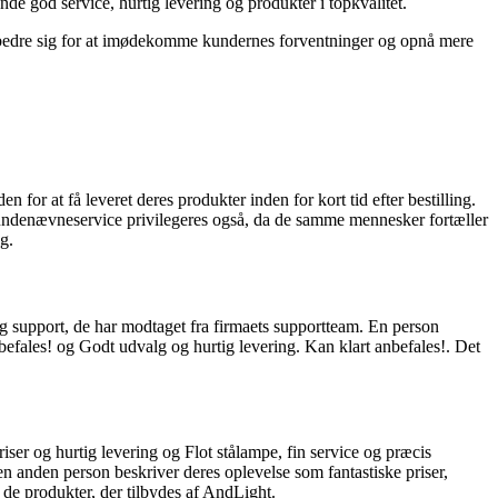
 god service, hurtig levering og produkter i topkvalitet.
rbedre sig for at imødekomme kundernes forventninger og opnå mere
r at få leveret deres produkter inden for kort tid efter bestilling.
 Kundenævneservice privilegeres også, da de samme mennesker fortæller
g.
support, de har modtaget fra firmaets supportteam. En person
befales! og Godt udvalg og hurtig levering. Kan klart anbefales!. Det
er og hurtig levering og Flot stålampe, fin service og præcis
n anden person beskriver deres oplevelse som fantastiske priser,
 de produkter, der tilbydes af AndLight.