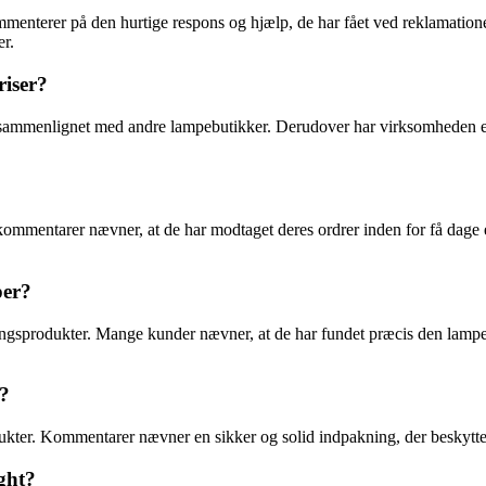
enterer på den hurtige respons og hjælp, de har fået ved reklamatione
er.
riser?
sammenlignet med andre lampebutikker. Derudover har virksomheden en p
ommentarer nævner, at de har modtaget deres ordrer inden for få dage ef
per?
ngsprodukter. Mange kunder nævner, at de har fundet præcis den lampe, d
t?
ukter. Kommentarer nævner en sikker og solid indpakning, der beskytte
ght?