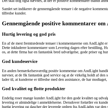
Det skal dog også nævnes, at der er positive kommentarer blandt anme
Samlet set indikerer de gennemgående temaer i de negative kommenta
tilfredse kunder.
Gennemgående positive kommentarer om 
Hurtig levering og god pris
En af de mest fremtrædende temaer i kommentarerne om AndLight er den 
Dette inkluderer kommentarer som Levering dagen efter bestilling, Hu
os, at dette firma har en fantastisk bred udvælgelse, gode priser og hur
God kundeservice
En anden bemærkelsesværdig positiv kommentar om AndLight handler 
nævner, at de fik fantastisk god service og at de virkelig holdt af de
lader til, at kunderne er tilfredse med den assistance, de har modtaget,
God kvalitet og flotte produkter
Endelig roser mange kunder AndLight for den gode kvalitet og udvalg 
levering er almindelige i anmeldelserne. Derudover fortæller en kunde
hurtig levering og dascher der leverede ordren fra AndLights var den s