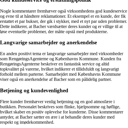
Nogle kommentarer fremhæver også virksomhedens god kundeservice
og evne til at håndtere reklamationer. Et eksempel er en kunde, der fik
erstattet et par bukser, der gik i stykker, med et nyt par uden problemer.
Dette indikerer, at Bacher værdsætter deres kunder og er villige til at
løse eventuelle problemer, der måtte opstå med produkterne.
Langvarige samarbejder og anerkendelse
En anden positivt tema er langvarige samarbejder med virksomheder
som RengøringsAgenterne og Københavns Kommune. Kunden fra
RengøringsAgenterne beskriver en fantastisk service og altid
topkvalitet på varerne, hvilket indikerer et tillidsfuldt og langvarigt
forhold mellem parterne. Samarbejdet med Københavns Kommune
viser også en anerkendelse af Bacher som en pålidelig partner.
Betjening og kundevenlighed
Flere kunder fremhæver venlig betjening og en god atmosfære i
butikken. Personalet beskrives som flinke, hjælpsomme og høflige,
hvilket skaber en positiv oplevelse for kunderne. Disse kommentarer
antyder, at Bacher sætter en ære i at behandle deres kunder med
respekt og imødekommenhed.