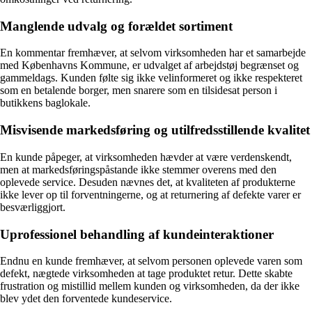
Manglende udvalg og forældet sortiment
En kommentar fremhæver, at selvom virksomheden har et samarbejde
med Københavns Kommune, er udvalget af arbejdstøj begrænset og
gammeldags. Kunden følte sig ikke velinformeret og ikke respekteret
som en betalende borger, men snarere som en tilsidesat person i
butikkens baglokale.
Misvisende markedsføring og utilfredsstillende kvalitet
En kunde påpeger, at virksomheden hævder at være verdenskendt,
men at markedsføringspåstande ikke stemmer overens med den
oplevede service. Desuden nævnes det, at kvaliteten af produkterne
ikke lever op til forventningerne, og at returnering af defekte varer er
besværliggjort.
Uprofessionel behandling af kundeinteraktioner
Endnu en kunde fremhæver, at selvom personen oplevede varen som
defekt, nægtede virksomheden at tage produktet retur. Dette skabte
frustration og mistillid mellem kunden og virksomheden, da der ikke
blev ydet den forventede kundeservice.