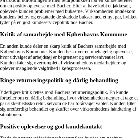
På trods af udfordringerne med returpolitikken har en kunde berettet
om en positiv oplevelse med Bacher. Efter at have købt et jakkesæt,
oplevede kunden problemer med bukserne. Virksomheden imødekom
kundens behov og erstattede de skadede bukser med et nyt par, hvilket
tyder på en god kundeservicepolitik hos Bacher.
Kritik af samarbejde med Københavns Kommune
En anden kunde deler en skarp kritik af Bachers samarbejde med
Københavns Kommune. Kunden beskriver en ubehagelig oplevelse,
hvor udvalget af arbejdstøj er begrænset og serviceniveauet lavt.
Kunden føler sig overrumplet af virksomhedens medarbejdere og
oplever manglende valgfrihed i købsprocessen.
Ringe returneringspolitik og dårlig behandling
Yderligere kritik rettes mod Bachers returneringspolitik. En kunde
fortæller om en dårlig behandling, hvor virksomheden nægter at tage et
par sikkerhedssko retur, selvom de har forårsaget vabler. Kunden føler
sig uretfærdigt behandlet og skuffer over virksomhedens håndtering af
situationen.
Positive oplevelser og god kundekontakt