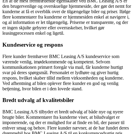
En af de mest fremtrædende egenskaber ved BMC Leasing A/S er
den brugervenlige og overskuelige hjemmeside, der gør det nemt for
kunderne at få et overblik over de tilgængelige biler og priser. Ifølge
flere kommentarer fra kunderne er hjemmesiden enkel at navigere i,
og al information er let tilgængelig. Priserne er transparente, og der
er ingen skjulte gebyrer eller overraskelser, hvilket gør
leasingprocessen enkel og ligetil.
Kundeservice og respons
Flere kunder fremhæver BMC Leasing A/S kundeservice som
værende venlig, imødekommende og kompetent. Selvom
kommunikationen primært foregår via mail, får kunderne hurtigt
svar på deres spørgsmål. Personalet er lydhøre og giver hurtig
respons, hvilket skaber tillid mellem virksomheden og kunderne.
Ved afhentning af bilen oplever flere kunder en god og venlig
betjening, hvor bilen er i den lovede stand.
Bredt udvalg af kvalitetsbiler
BMC Leasing A/S tilbyder et bredt udvalg af både nye og nyere
brugte biler. Kommentarer fra kunderne viser, at biludvalget er
imponerende, og der er mulighed for at finde en bil, der passer til
enhver smag og behov. Flere kunder nævner, at de har fundet deres
drømmebil hos BMC Leasing A/S til en konkurrencedygtig pris.