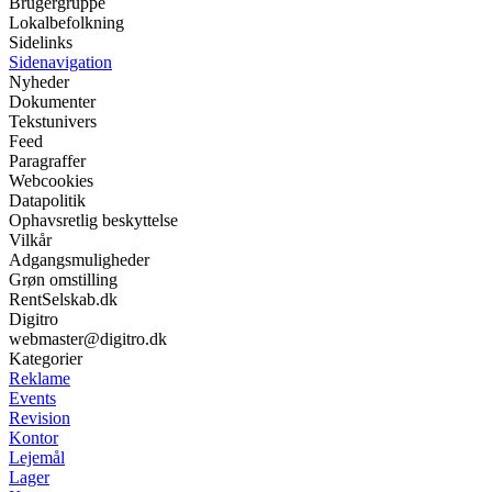
Brugergruppe
Lokalbefolkning
Sidelinks
Sidenavigation
Nyheder
Dokumenter
Tekstunivers
Feed
Paragraffer
Webcookies
Datapolitik
Ophavsretlig beskyttelse
Vilkår
Adgangsmuligheder
Grøn omstilling
RentSelskab.dk
Digitro
webmaster@digitro.dk
Kategorier
Reklame
Events
Revision
Kontor
Lejemål
Lager