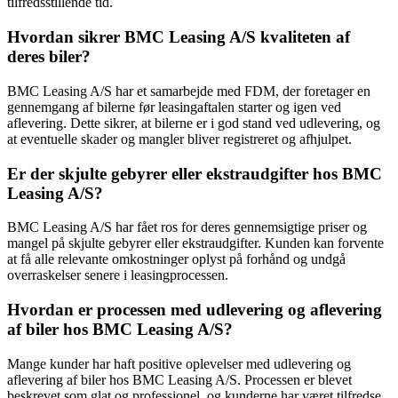
tilfredsstillende tid.
Hvordan sikrer BMC Leasing A/S kvaliteten af
deres biler?
BMC Leasing A/S har et samarbejde med FDM, der foretager en
gennemgang af bilerne før leasingaftalen starter og igen ved
aflevering. Dette sikrer, at bilerne er i god stand ved udlevering, og
at eventuelle skader og mangler bliver registreret og afhjulpet.
Er der skjulte gebyrer eller ekstraudgifter hos BMC
Leasing A/S?
BMC Leasing A/S har fået ros for deres gennemsigtige priser og
mangel på skjulte gebyrer eller ekstraudgifter. Kunden kan forvente
at få alle relevante omkostninger oplyst på forhånd og undgå
overraskelser senere i leasingprocessen.
Hvordan er processen med udlevering og aflevering
af biler hos BMC Leasing A/S?
Mange kunder har haft positive oplevelser med udlevering og
aflevering af biler hos BMC Leasing A/S. Processen er blevet
beskrevet som glat og professionel, og kunderne har været tilfredse