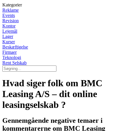
Kategorier
Reklame
Events
Revision
Kontor
Lejemål
Lager
Kurser
Beskæftigelse
Firmaer
Teknologi
Rent Selskab
Hvad siger folk om BMC
Leasing A/S – dit online
leasingselskab ?
Gennemgående negative temaer i
kommentarerne om BMC Leasing