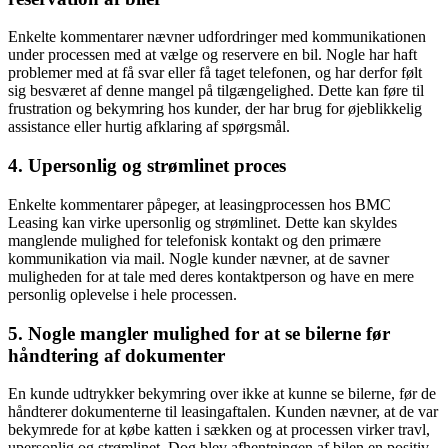
Enkelte kommentarer nævner udfordringer med kommunikationen
under processen med at vælge og reservere en bil. Nogle har haft
problemer med at få svar eller få taget telefonen, og har derfor følt
sig besværet af denne mangel på tilgængelighed. Dette kan føre til
frustration og bekymring hos kunder, der har brug for øjeblikkelig
assistance eller hurtig afklaring af spørgsmål.
4. Upersonlig og strømlinet proces
Enkelte kommentarer påpeger, at leasingprocessen hos BMC
Leasing kan virke upersonlig og strømlinet. Dette kan skyldes
manglende mulighed for telefonisk kontakt og den primære
kommunikation via mail. Nogle kunder nævner, at de savner
muligheden for at tale med deres kontaktperson og have en mere
personlig oplevelse i hele processen.
5. Nogle mangler mulighed for at se bilerne før
håndtering af dokumenter
En kunde udtrykker bekymring over ikke at kunne se bilerne, før de
håndterer dokumenterne til leasingaftalen. Kunden nævner, at de var
bekymrede for at købe katten i sækken og at processen virker travl,
upersonlig og strømlinet. Dog blev afhentningen af bilen en positiv