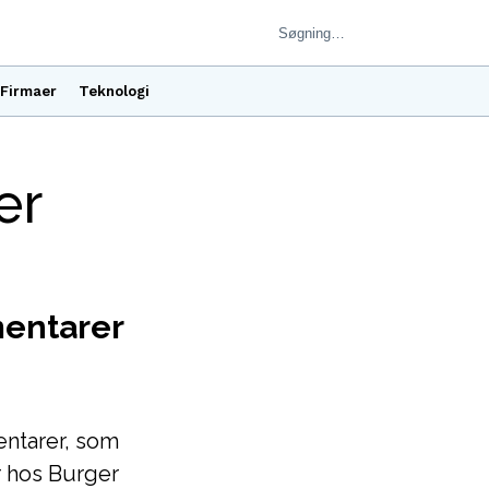
Firmaer
Teknologi
er
entarer
entarer, som
r hos Burger