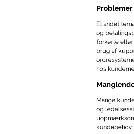
Problemer
Et andet tem
og betalingsp
forkerte ell
brug af kupo
ordresystemet
hos kunderne
Manglende 
Mange kunder
og ledelsesan
uopmærksomt,
kundebehov.