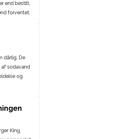
r end bestilt,
nd forventet.
 dårlig. De
t af sodavand
oldelse og
ningen
ger King,