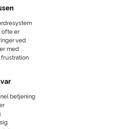
ssen
 ordresystem
 ofte er
ringer ved
mer med
frustration
svar
nel betjening
er
g
sig