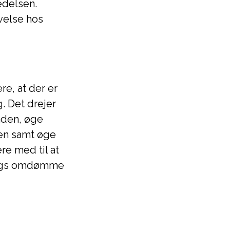
edelsen.
velse hos
e, at der er
. Det drejer
aden, øge
sen samt øge
re med til at
Kings omdømme