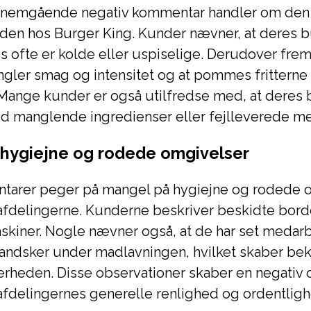
nemgående negativ kommentar handler om den 
aden hos Burger King. Kunder nævner, at deres 
 ofte er kolde eller uspiselige. Derudover fre
gler smag og intensitet og at pommes fritterne 
ange kunder er også utilfredse med, at deres b
ed manglende ingredienser eller fejlleverede m
hygiejne og rodede omgivelser
tarer peger på mangel på hygiejne og rodede o
afdelingerne. Kunderne beskriver beskidte bord
kiner. Nogle nævner også, at de har set medarb
handsker under madlavningen, hvilket skaber be
rheden. Disse observationer skaber en negativ o
afdelingernes generelle renlighed og ordentligh