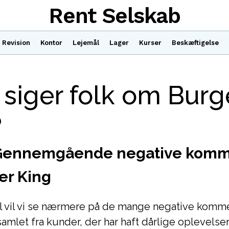
Rent Selskab
Revision
Kontor
Lejemål
Lager
Kurser
Beskæftigelse
siger folk om Burg
?
: Gennemgående negative komm
er King
el vil vi se nærmere på de mange negative komm
samlet fra kunder, der har haft dårlige oplevelse