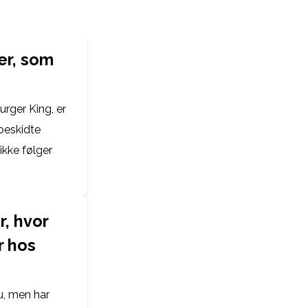
er, som
rger King, er
 beskidte
ikke følger
, hvor
r hos
u, men har