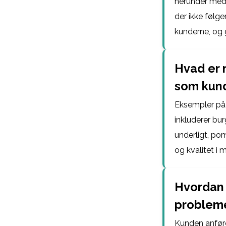
herunder meda
der ikke følg
kunderne, og 
Hvad er 
som kund
Eksempler på 
inkluderer bur
underligt, po
og kvalitet i 
Hvordan 
probleme
Kunden anføre