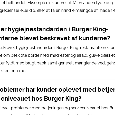
t helt andet. Eksempler inkluderer at få en anden type burge
redienser eller dip, eller at få en mindre mængde af maden e
er hygiejnestandarden i Burger King-
nterne blevet beskrevet af kunderne?
skrevet hygiejnestandarden i Burger King-restauranterne som
et om beskidte borde med madrester og affald, gulve dække
etter fyldt med brugt papir, samt generelt manglende vedligeh
estauranterne.
roblemer har kunder oplevet med betje
ceniveauet hos Burger King?
levet problemer med betjeningen og serviceniveauet hos Bur