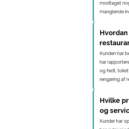
modtaget noge
manglende ing
Hvordan 
restaura
Kunden har be
har rapporter
og fedt, toil
rengøring af r
Hvilke p
og servi
Kunder har op