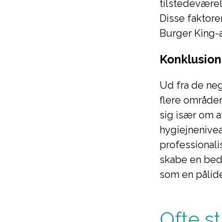
tilstedeværel
Disse faktore
Burger King-
Konklusion
Ud fra de neg
flere områder
sig især om a
hygiejnenive
professionali
skabe en bed
som en pålid
Ofte s