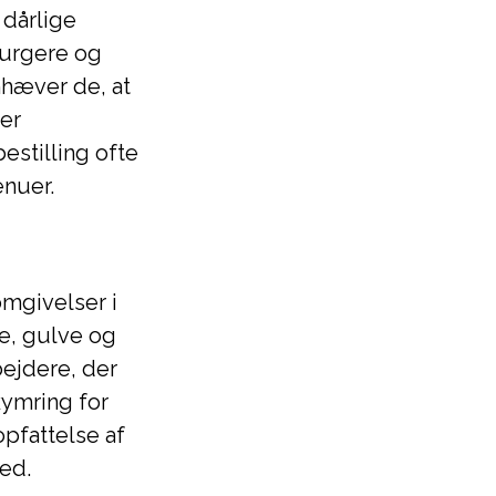
dårlige
burgere og
mhæver de, at
er
estilling ofte
enuer.
mgivelser i
e, gulve og
ejdere, der
kymring for
pfattelse af
ed.