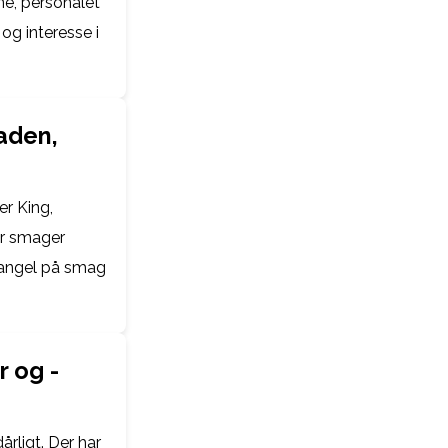
ne, personalet
g interesse i
aden,
er King,
ler smager
 mangel på smag
 og -
rligt. Der har