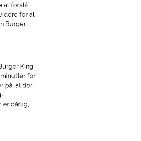
 at forstå
idere for at
om Burger
Burger King-
 minutter for
r på, at der
g-
er dårlig,