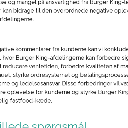
se og mangel på ansvarlighed fra Burger King-l
r kan bidrage til den overordnede negative ople
afdelingerne.
ative kommentarer fra kunderne kan vi konkluder
, hvor Burger King-afdelingerne kan forbedre sig
t reducere ventetiden, forbedre kvaliteten af m
auet, styrke ordresystemet og betalingsproces
sme og ledelsesansvar. Disse forbedringer vil væ
re oplevelse for kunderne og styrke Burger 
elig fastfood-kæde.
tillede spørgsmål