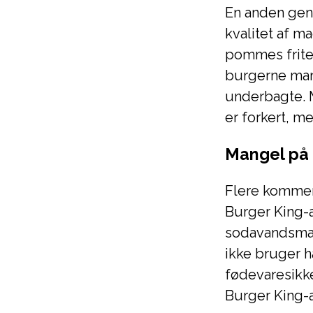
En anden gen
kvalitet af m
pommes frites
burgerne man
underbagte. M
er forkert, m
Mangel på 
Flere kommen
Burger King-
sodavandsmas
ikke bruger 
fødevaresikke
Burger King-