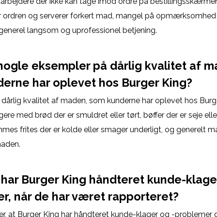
rbejdere der ikke kan tage imod ordre på bestillingsskærme
er ordren og serverer forkert mad, mangel på opmærksomhed o
generel langsom og uprofessionel betjening.
nogle eksempler på dårlig kvalitet af m
erne har oplevet hos Burger King?
dårlig kvalitet af maden, som kunderne har oplevet hos Burg
gere med brød der er smuldret eller tørt, bøffer der er seje el
mmes frites der er kolde eller smager underligt, og generelt
maden.
har Burger King håndteret kunde-klager
r, når de har været rapporteret?
r, at Burger King har håndteret kunde-klager og -problemer då