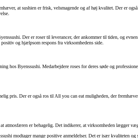
æver, at sushien er frisk, velsmagende og af høj kvalitet. Der er også 
else.
ssushi. Der er roser til leverancer, der ankommer til tiden, og evnen til
en positiv og hjælpsom respons fra virksomhedens side.
os Byenssushi. Medarbejdere roses for deres søde og professionelle op
imelig pris. Der er også ros til All you can eat muligheden, der fremhæ
at atmosfæren er behagelig. Det indikerer, at virksomheden lægger vægt
ushi modtager mange positive anmeldelser. Det er især kvaliteten og sm