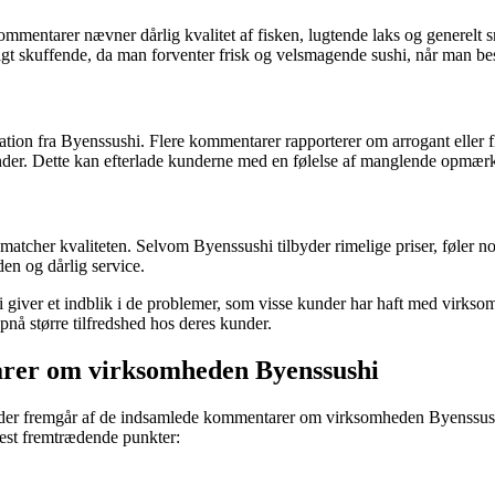
ommentarer nævner dårlig kvalitet af fisken, lugtende laks og generelt s
ligt skuffende, da man forventer frisk og velsmagende sushi, når man best
 fra Byenssushi. Flere kommentarer rapporterer om arrogant eller flabet
der. Dette kan efterlade kunderne med en følelse af manglende opmærkso
matcher kvaliteten. Selvom Byenssushi tilbyder rimelige priser, føler no
en og dårlig service.
er et indblik i de problemer, som visse kunder har haft med virksomhed
pnå større tilfredshed hos deres kunder.
rer om virksomheden Byenssushi
r, der fremgår af de indsamlede kommentarer om virksomheden Byenssus
mest fremtrædende punkter: