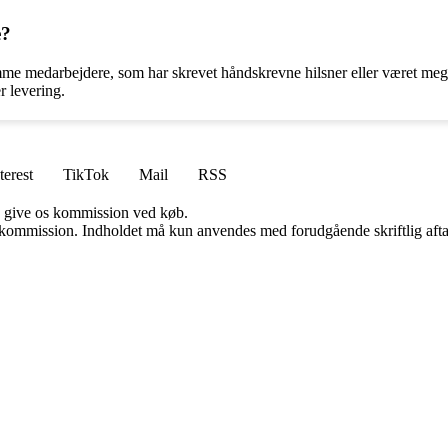
e?
me medarbejdere, som har skrevet håndskrevne hilsner eller været mega
r levering.
terest
TikTok
Mail
RSS
n give os kommission ved køb.
få kommission. Indholdet må kun anvendes med forudgående skriftlig afta