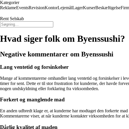
Kategorier
Reklame
Events
Revision
Kontor
Lejemål
Lager
Kurser
Beskæftigelse
Firm
Rent Selskab
Hvad siger folk om Byenssushi?
Negative kommentarer om Byenssushi
Lang ventetid og forsinkelser
Mange af kommentarerne omhandler lang ventetid og forsinkelser i leveri
timer for sent. Dette er til stor frustration for kunderne, der havde for
nogen undskyldning eller forklaring fra virksomheden.
Forkert og manglende mad
En anden udbredt klage er, at kunderne har modtaget den forkerte mad ell
Kommentarerne viser, at når kunderne kontakter virksomheden for at kla
Dårlig kvalitet af maden