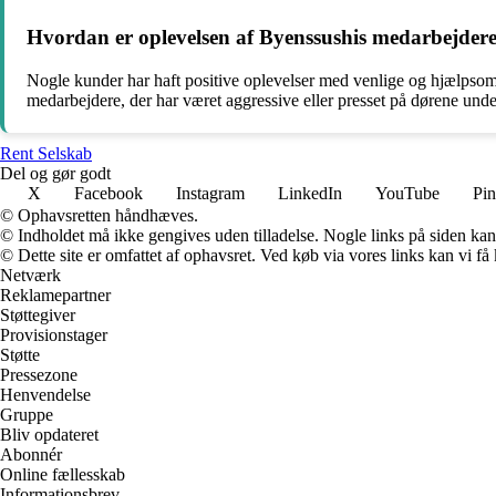
Hvordan er oplevelsen af Byenssushis medarbejder
Nogle kunder har haft positive oplevelser med venlige og hjælpsom
medarbejdere, der har været aggressive eller presset på dørene unde
Rent Selskab
Del og gør godt
X
Facebook
Instagram
LinkedIn
YouTube
Pin
© Ophavsretten håndhæves.
© Indholdet må ikke gengives uden tilladelse. Nogle links på siden ka
© Dette site er omfattet af ophavsret. Ved køb via vores links kan vi 
Netværk
Reklamepartner
Støttegiver
Provisionstager
Støtte
Pressezone
Henvendelse
Gruppe
Bliv opdateret
Abonnér
Online fællesskab
Informationsbrev