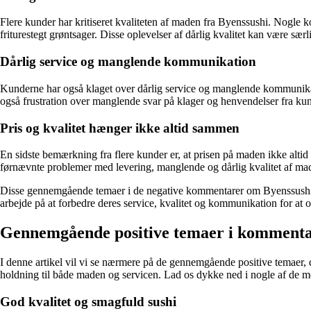
Flere kunder har kritiseret kvaliteten af maden fra Byenssushi. Nogle k
friturestegt grøntsager. Disse oplevelser af dårlig kvalitet kan være sær
Dårlig service og manglende kommunikation
Kunderne har også klaget over dårlig service og manglende kommunikation
også frustration over manglende svar på klager og henvendelser fra kun
Pris og kvalitet hænger ikke altid sammen
En sidste bemærkning fra flere kunder er, at prisen på maden ikke altid 
førnævnte problemer med levering, manglende og dårlig kvalitet af mad
Disse gennemgående temaer i de negative kommentarer om Byenssushi giv
arbejde på at forbedre deres service, kvalitet og kommunikation for at o
Gennemgående positive temaer i kommenta
I denne artikel vil vi se nærmere på de gennemgående positive temae
holdning til både maden og servicen. Lad os dykke ned i nogle af de 
God kvalitet og smagfuld sushi