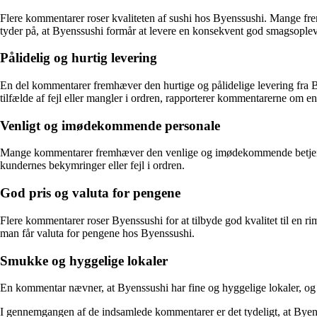
Flere kommentarer roser kvaliteten af sushi hos Byenssushi. Mange fremh
tyder på, at Byenssushi formår at levere en konsekvent god smagsoplev
Pålidelig og hurtig levering
En del kommentarer fremhæver den hurtige og pålidelige levering fra Byen
tilfælde af fejl eller mangler i ordren, rapporterer kommentarerne om 
Venligt og imødekommende personale
Mange kommentarer fremhæver den venlige og imødekommende betjening h
kundernes bekymringer eller fejl i ordren.
God pris og valuta for pengene
Flere kommentarer roser Byenssushi for at tilbyde god kvalitet til en r
man får valuta for pengene hos Byenssushi.
Smukke og hyggelige lokaler
En kommentar nævner, at Byenssushi har fine og hyggelige lokaler, og 
I gennemgangen af de indsamlede kommentarer er det tydeligt, at Byenss