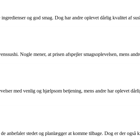
ngredienser og god smag. Dog har andre oplevet dårlig kvalitet af sushie
ssushi. Nogle mener, at prisen afspejler smagsoplevelsen, mens andre syn
evelser med venlig og hjælpsom betjening, mens andre har oplevet dårli
 de anbefaler stedet og planlægger at komme tilbage. Dog er der også ku