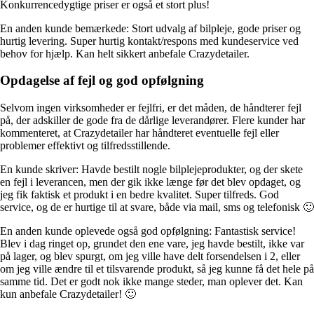
Konkurrencedygtige priser er også et stort plus!
En anden kunde bemærkede: Stort udvalg af bilpleje, gode priser og
hurtig levering. Super hurtig kontakt/respons med kundeservice ved
behov for hjælp. Kan helt sikkert anbefale Crazydetailer.
Opdagelse af fejl og god opfølgning
Selvom ingen virksomheder er fejlfri, er det måden, de håndterer fejl
på, der adskiller de gode fra de dårlige leverandører. Flere kunder har
kommenteret, at Crazydetailer har håndteret eventuelle fejl eller
problemer effektivt og tilfredsstillende.
En kunde skriver: Havde bestilt nogle bilplejeprodukter, og der skete
en fejl i leverancen, men der gik ikke længe før det blev opdaget, og
jeg fik faktisk et produkt i en bedre kvalitet. Super tilfreds. God
service, og de er hurtige til at svare, både via mail, sms og telefonisk 🙂
En anden kunde oplevede også god opfølgning: Fantastisk service!
Blev i dag ringet op, grundet den ene vare, jeg havde bestilt, ikke var
på lager, og blev spurgt, om jeg ville have delt forsendelsen i 2, eller
om jeg ville ændre til et tilsvarende produkt, så jeg kunne få det hele på
samme tid. Det er godt nok ikke mange steder, man oplever det. Kan
kun anbefale Crazydetailer! 🙂