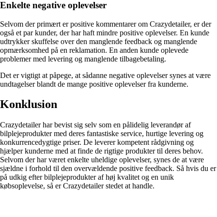
Enkelte negative oplevelser
Selvom der primært er positive kommentarer om Crazydetailer, er der
også et par kunder, der har haft mindre positive oplevelser. En kunde
udtrykker skuffelse over den manglende feedback og manglende
opmærksomhed på en reklamation. En anden kunde oplevede
problemer med levering og manglende tilbagebetaling.
Det er vigtigt at påpege, at sådanne negative oplevelser synes at være
undtagelser blandt de mange positive oplevelser fra kunderne.
Konklusion
Crazydetailer har bevist sig selv som en pålidelig leverandør af
bilplejeprodukter med deres fantastiske service, hurtige levering og
konkurrencedygtige priser. De leverer kompetent rådgivning og
hjælper kunderne med at finde de rigtige produkter til deres behov.
Selvom der har været enkelte uheldige oplevelser, synes de at være
sjældne i forhold til den overvældende positive feedback. Så hvis du er
på udkig efter bilplejeprodukter af høj kvalitet og en unik
købsoplevelse, så er Crazydetailer stedet at handle.