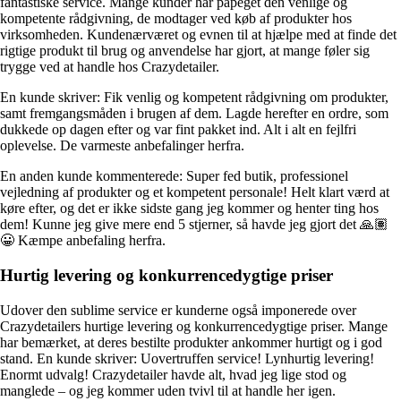
fantastiske service. Mange kunder har påpeget den venlige og
kompetente rådgivning, de modtager ved køb af produkter hos
virksomheden. Kundenærværet og evnen til at hjælpe med at finde det
rigtige produkt til brug og anvendelse har gjort, at mange føler sig
trygge ved at handle hos Crazydetailer.
En kunde skriver: Fik venlig og kompetent rådgivning om produkter,
samt fremgangsmåden i brugen af dem. Lagde herefter en ordre, som
dukkede op dagen efter og var fint pakket ind. Alt i alt en fejlfri
oplevelse. De varmeste anbefalinger herfra.
En anden kunde kommenterede: Super fed butik, professionel
vejledning af produkter og et kompetent personale! Helt klart værd at
køre efter, og det er ikke sidste gang jeg kommer og henter ting hos
dem! Kunne jeg give mere end 5 stjerner, så havde jeg gjort det 🙏🏽
😀 Kæmpe anbefaling herfra.
Hurtig levering og konkurrencedygtige priser
Udover den sublime service er kunderne også imponerede over
Crazydetailers hurtige levering og konkurrencedygtige priser. Mange
har bemærket, at deres bestilte produkter ankommer hurtigt og i god
stand. En kunde skriver: Uovertruffen service! Lynhurtig levering!
Enormt udvalg! Crazydetailer havde alt, hvad jeg lige stod og
manglede – og jeg kommer uden tvivl til at handle her igen.