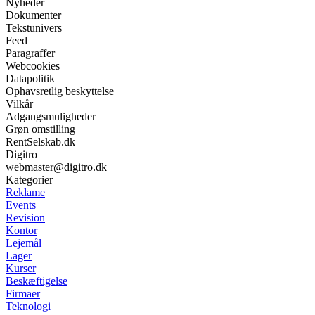
Nyheder
Dokumenter
Tekstunivers
Feed
Paragraffer
Webcookies
Datapolitik
Ophavsretlig beskyttelse
Vilkår
Adgangsmuligheder
Grøn omstilling
RentSelskab.dk
Digitro
webmaster@digitro.dk
Kategorier
Reklame
Events
Revision
Kontor
Lejemål
Lager
Kurser
Beskæftigelse
Firmaer
Teknologi