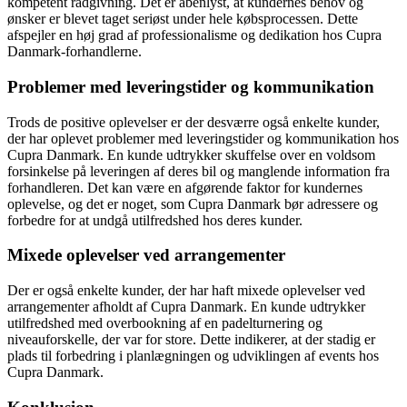
kompetent rådgivning. Det er åbenlyst, at kundernes behov og
ønsker er blevet taget seriøst under hele købsprocessen. Dette
afspejler en høj grad af professionalisme og dedikation hos Cupra
Danmark-forhandlerne.
Problemer med leveringstider og kommunikation
Trods de positive oplevelser er der desværre også enkelte kunder,
der har oplevet problemer med leveringstider og kommunikation hos
Cupra Danmark. En kunde udtrykker skuffelse over en voldsom
forsinkelse på leveringen af deres bil og manglende information fra
forhandleren. Det kan være en afgørende faktor for kundernes
oplevelse, og det er noget, som Cupra Danmark bør adressere og
forbedre for at undgå utilfredshed hos deres kunder.
Mixede oplevelser ved arrangementer
Der er også enkelte kunder, der har haft mixede oplevelser ved
arrangementer afholdt af Cupra Danmark. En kunde udtrykker
utilfredshed med overbookning af en padelturnering og
niveauforskelle, der var for store. Dette indikerer, at der stadig er
plads til forbedring i planlægningen og udviklingen af events hos
Cupra Danmark.