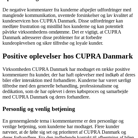
De negative kommentarer fra kunderne afspejler udfordringer med
manglende kommunikation, uventede forsinkelser og lav kvalitet af
kundeservicen hos CUPRA Danmark. Disse udfordringer kan
medføre frustration og mistillid hos kunderne og kan potentielt
påvirke virksomhedens omdømme. Det er vigtigt, at CUPRA
Danmark adresserer disse problemer for at forbedre
kundeoplevelsen og sikre tilfredse og loyale kunder.
Positive oplevelser hos CUPRA Danmark
Virksomheden CUPRA Danmark har modtaget en række positive
kommentarer fra kunder, der har haft oplevelser med indkøb af deres
biler eller interaktion med forhandlere. Kunderne har været særligt
tilfredse med den generelle behandling, professionalisme og
dedikation, som de har oplevet i deres købsproces og samarbejde
med CUPRA Danmark og deres forhandlere.
Personlig og venlig betjening
En gennemgående tema i kommentarerne er den personlige og
venlige betjening, som kunderne har modtaget. Flere kunder
nævner, at de følte sig set og prioriteret af CUPRA Danmark og
deres forhandlere. Fra den indledende kontakt til afhentning af bilen,