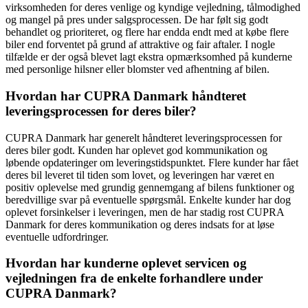
virksomheden for deres venlige og kyndige vejledning, tålmodighed
og mangel på pres under salgsprocessen. De har følt sig godt
behandlet og prioriteret, og flere har endda endt med at købe flere
biler end forventet på grund af attraktive og fair aftaler. I nogle
tilfælde er der også blevet lagt ekstra opmærksomhed på kunderne
med personlige hilsner eller blomster ved afhentning af bilen.
Hvordan har CUPRA Danmark håndteret
leveringsprocessen for deres biler?
CUPRA Danmark har generelt håndteret leveringsprocessen for
deres biler godt. Kunden har oplevet god kommunikation og
løbende opdateringer om leveringstidspunktet. Flere kunder har fået
deres bil leveret til tiden som lovet, og leveringen har været en
positiv oplevelse med grundig gennemgang af bilens funktioner og
beredvillige svar på eventuelle spørgsmål. Enkelte kunder har dog
oplevet forsinkelser i leveringen, men de har stadig rost CUPRA
Danmark for deres kommunikation og deres indsats for at løse
eventuelle udfordringer.
Hvordan har kunderne oplevet servicen og
vejledningen fra de enkelte forhandlere under
CUPRA Danmark?