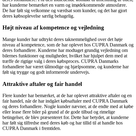
har kunderne bemærket en varm og imødekommende atmosfære.
De har følt sig velkomne og værdsat som kunder, og det har gjort
deres købsoplevelse særlig behagelig.
Højt niveau af kompetence og vejledning
Mange kunder har udtrykt deres taknemmelighed over det høje
niveau af kompetence, som de har oplevet hos CUPRA Danmark og
deres forhandlere. Kunderne har modtaget grundig vejledning om
bilernes funktioner og muligheder, hvilket har hjulpet dem med at
træffe de rigtige valg i deres købsproces. CUPRA Danmarks
forhandlere har været tålmodige og hjælpsomme, og kunderne har
følt sig trygge og godt informerede undervejs.
Attraktive aftaler og fair handel
Flere kunder har bemærket, at de har oplevet attraktive aftaler og en
fair handel, når de har indgået købsaftaler med CUPRA Danmark
og deres forhandlere. Nogle kunder nævner, at de endte med at købe
eller lease flere biler på grund af de gode tilbud og rimelige
betingelser, de blev præsenteret for. Dette har betydet, at kunderne
har følt sig tilfredse med deres køb og har tillid til at handle hos
CUPRA Danmark i fremtiden.