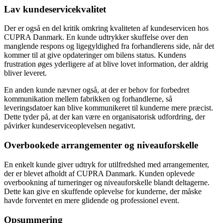
Lav kundeservicekvalitet
Der er også en del kritik omkring kvaliteten af kundeservicen hos
CUPRA Danmark. En kunde udtrykker skuffelse over den
manglende respons og ligegyldighed fra forhandlerens side, når det
kommer til at give opdateringer om bilens status. Kundens
frustration øges yderligere af at blive lovet information, der aldrig
bliver leveret.
En anden kunde nævner også, at der er behov for forbedret
kommunikation mellem fabrikken og forhandlerne, så
leveringsdatoer kan blive kommunikeret til kunderne mere præcist.
Dette tyder på, at der kan være en organisatorisk udfordring, der
påvirker kundeserviceoplevelsen negativt.
Overbookede arrangementer og niveauforskelle
En enkelt kunde giver udtryk for utilfredshed med arrangementer,
der er blevet afholdt af CUPRA Danmark. Kunden oplevede
overbookning af turneringer og niveauforskelle blandt deltagerne.
Dette kan give en skuffende oplevelse for kunderne, der måske
havde forventet en mere glidende og professionel event.
Opsummering