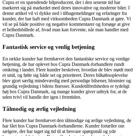
Cupra er en spændende bilproducent, der i den seneste tid har
markeret sig på markedet med deres innovative og moderne biler. I
denne artikel vil vi dykke ned i tilbagemeldinger og erfaringer fra
kunder, der har haft med virksomheden Cupra Danmark at gøre. Vi
vil se på både positive og negative kommentarer og forsøge at give
et helhedsbillede af, hvad man kan forvente, når man handler med
Cupra Danmark.
Fantastisk service og venlig betjening
En række kunder har fremhævet den fantastiske service og venlige
betjening, de har oplevet hos Cupra Danmark-forhandlere rundt
omkring i landet. Flere kunder beskriver, hvordan de blev mødt med
et smil, og følte sig både set og prioriteret. Deres bilkøbsoplevelse
blev gjort særlig mindeværdig med personlige hilsener, blomster og
grundig vejledning i bilens finesser. Kundetilfredsheden er tydeligt
høj hos Cupra Danmark, og mange kunder giver udtryk for, at de
uden tvivl vil handle der igen i fremtiden.
Tålmodig og ærlig vejledning
Flere kunder har fremhævet den tålmodige og ærlige vejledning, de
har fået hos Cupra Danmark-forhandlerne. Kunder fortæller om
sælgere, der har taget sig tid til at besvare spørgsmål og yde