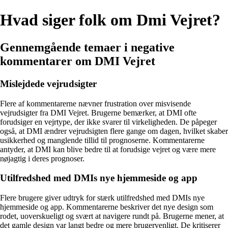
Hvad siger folk om Dmi Vejret?
Gennemgående temaer i negative
kommentarer om DMI Vejret
Mislejdede vejrudsigter
Flere af kommentarerne nævner frustration over misvisende
vejrudsigter fra DMI Vejret. Brugerne bemærker, at DMI ofte
forudsiger en vejrtype, der ikke svarer til virkeligheden. De påpeger
også, at DMI ændrer vejrudsigten flere gange om dagen, hvilket skaber
usikkerhed og manglende tillid til prognoserne. Kommentarerne
antyder, at DMI kan blive bedre til at forudsige vejret og være mere
nøjagtig i deres prognoser.
Utilfredshed med DMIs nye hjemmeside og app
Flere brugere giver udtryk for stærk utilfredshed med DMIs nye
hjemmeside og app. Kommentarerne beskriver det nye design som
rodet, uoverskueligt og svært at navigere rundt på. Brugerne mener, at
det gamle design var langt bedre og mere brugervenligt. De kritiserer