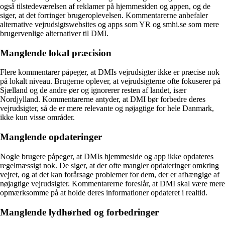
også tilstedeværelsen af reklamer på hjemmesiden og appen, og de
siger, at det forringer brugeroplevelsen. Kommentarerne anbefaler
alternative vejrudsigtswebsites og apps som YR og smhi.se som mere
brugervenlige alternativer til DMI.
Manglende lokal præcision
Flere kommentarer påpeger, at DMIs vejrudsigter ikke er præcise nok
på lokalt niveau. Brugerne oplever, at vejrudsigterne ofte fokuserer på
Sjælland og de andre øer og ignorerer resten af landet, især
Nordjylland. Kommentarerne antyder, at DMI bør forbedre deres
vejrudsigter, så de er mere relevante og nøjagtige for hele Danmark,
ikke kun visse områder.
Manglende opdateringer
Nogle brugere påpeger, at DMIs hjemmeside og app ikke opdateres
regelmæssigt nok. De siger, at der ofte mangler opdateringer omkring
vejret, og at det kan forårsage problemer for dem, der er afhængige af
nøjagtige vejrudsigter. Kommentarerne foreslår, at DMI skal være mere
opmærksomme på at holde deres informationer opdateret i realtid.
Manglende lydhørhed og forbedringer