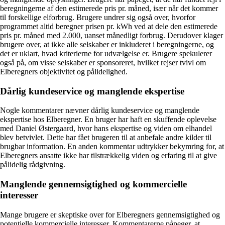
beregningerne af den estimerede pris pr. måned, især når det kommer
til forskellige elforbrug. Brugere undrer sig også over, hvorfor
programmet altid beregner prisen pr. kWh ved at dele den estimerede
pris pr. måned med 2.000, uanset månedligt forbrug. Derudover klager
brugere over, at ikke alle selskaber er inkluderet i beregningerne, og
det er uklart, hvad kriterierne for udvælgelse er. Brugere spekulerer
også på, om visse selskaber er sponsoreret, hvilket rejser tvivl om
Elberegners objektivitet og pålidelighed.
Dårlig kundeservice og manglende ekspertise
Nogle kommentarer nævner dårlig kundeservice og manglende
ekspertise hos Elberegner. En bruger har haft en skuffende oplevelse
med Daniel Østergaard, hvor hans ekspertise og viden om elhandel
blev betvivlet. Dette har fået brugeren til at anbefale andre kilder til
brugbar information. En anden kommentar udtrykker bekymring for, at
Elberegners ansatte ikke har tilstrækkelig viden og erfaring til at give
pålidelig rådgivning.
Manglende gennemsigtighed og kommercielle
interesser
Mange brugere er skeptiske over for Elberegners gennemsigtighed og
potentielle kommercielle interesser. Kommentarerne påpeger, at