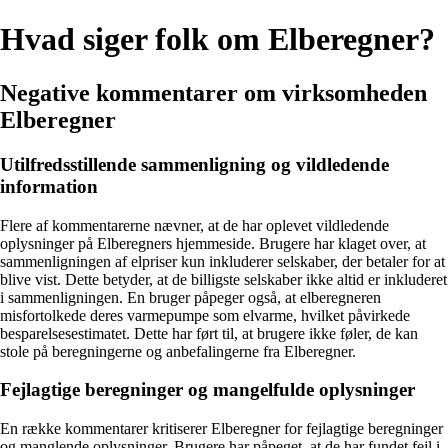
Hvad siger folk om Elberegner?
Negative kommentarer om virksomheden
Elberegner
Utilfredsstillende sammenligning og vildledende
information
Flere af kommentarerne nævner, at de har oplevet vildledende
oplysninger på Elberegners hjemmeside. Brugere har klaget over, at
sammenligningen af elpriser kun inkluderer selskaber, der betaler for at
blive vist. Dette betyder, at de billigste selskaber ikke altid er inkluderet
i sammenligningen. En bruger påpeger også, at elberegneren
misfortolkede deres varmepumpe som elvarme, hvilket påvirkede
besparelsesestimatet. Dette har ført til, at brugere ikke føler, de kan
stole på beregningerne og anbefalingerne fra Elberegner.
Fejlagtige beregninger og mangelfulde oplysninger
En række kommentarer kritiserer Elberegner for fejlagtige beregninger
og manglende oplysninger. Brugere har påpeget, at de har fundet fejl i