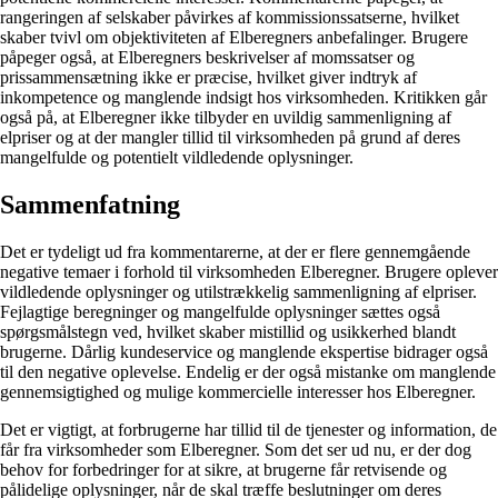
rangeringen af selskaber påvirkes af kommissionssatserne, hvilket
skaber tvivl om objektiviteten af ​​Elberegners anbefalinger. Brugere
påpeger også, at Elberegners beskrivelser af momssatser og
prissammensætning ikke er præcise, hvilket giver indtryk af
inkompetence og manglende indsigt hos virksomheden. Kritikken går
også på, at Elberegner ikke tilbyder en uvildig sammenligning af
elpriser og at der mangler tillid til virksomheden på grund af deres
mangelfulde og potentielt vildledende oplysninger.
Sammenfatning
Det er tydeligt ud fra kommentarerne, at der er flere gennemgående
negative temaer i forhold til virksomheden Elberegner. Brugere oplever
vildledende oplysninger og utilstrækkelig sammenligning af elpriser.
Fejlagtige beregninger og mangelfulde oplysninger sættes også
spørgsmålstegn ved, hvilket skaber mistillid og usikkerhed blandt
brugerne. Dårlig kundeservice og manglende ekspertise bidrager også
til den negative oplevelse. Endelig er der også mistanke om manglende
gennemsigtighed og mulige kommercielle interesser hos Elberegner.
Det er vigtigt, at forbrugerne har tillid til de tjenester og information, de
får fra virksomheder som Elberegner. Som det ser ud nu, er der dog
behov for forbedringer for at sikre, at brugerne får retvisende og
pålidelige oplysninger, når de skal træffe beslutninger om deres