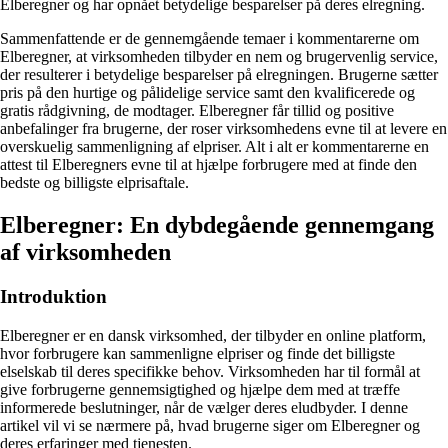
Elberegner og har opnået betydelige besparelser på deres elregning.
Sammenfattende er de gennemgående temaer i kommentarerne om
Elberegner, at virksomheden tilbyder en nem og brugervenlig service,
der resulterer i betydelige besparelser på elregningen. Brugerne sætter
pris på den hurtige og pålidelige service samt den kvalificerede og
gratis rådgivning, de modtager. Elberegner får tillid og positive
anbefalinger fra brugerne, der roser virksomhedens evne til at levere en
overskuelig sammenligning af elpriser. Alt i alt er kommentarerne en
attest til Elberegners evne til at hjælpe forbrugere med at finde den
bedste og billigste elprisaftale.
Elberegner: En dybdegående gennemgang
af virksomheden
Introduktion
Elberegner er en dansk virksomhed, der tilbyder en online platform,
hvor forbrugere kan sammenligne elpriser og finde det billigste
elselskab til deres specifikke behov. Virksomheden har til formål at
give forbrugerne gennemsigtighed og hjælpe dem med at træffe
informerede beslutninger, når de vælger deres eludbyder. I denne
artikel vil vi se nærmere på, hvad brugerne siger om Elberegner og
deres erfaringer med tjenesten.