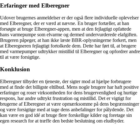
Erfaringer med Elberegner
Udover brugernes anmeldelser er der også flere individuelle oplevelser
med Elberegner, der er værd at nævne. En bruger fortæller, at han
forsøgte at bruge Elberegner-appen, men at den fejlagtigt opfattede
hans varmepumpe som elvarme og dermed undervurderede elafgiften.
Brugeren påpeger, at han ikke læste BBR-oplysningerne forkert, men
at Elberegneren fejlagtigt fortolkede dem. Dette har ført til, at brugere
med varmepumper udtrykker mistillid til Elberegner og opfordrer andre
til at være forsigtige.
Konklusion
Elberegner tilbyder en tjeneste, der sigter mod at hjælpe forbrugere
med at finde det billigste eltilbud. Mens nogle brugere har haft positive
erfaringer og roser virksomheden for dens brugervenlighed og hurtige
respons, har andre udtrykt frustration og mistillid. Det er vigtigt for
brugerne af Elberegner at være opmærksomme på dens begrænsninger
og være forsigtige med at tage dens anbefalinger for pålydende. Det
kan være en god idé at bruge flere forskellige kilder og foretage sin
egen research for at træffe den bedste beslutning om eludbyder.