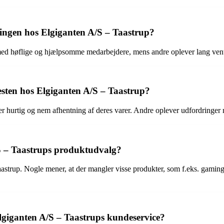
ingen hos Elgiganten A/S – Taastrup?
 med høflige og hjælpsomme medarbejdere, mens andre oplever lang ven
sten hos Elgiganten A/S – Taastrup?
er hurtig og nem afhentning af deres varer. Andre oplever udfordringer
S – Taastrups produktudvalg?
trup. Nogle mener, at der mangler visse produkter, som f.eks. gamingsto
lgiganten A/S – Taastrups kundeservice?