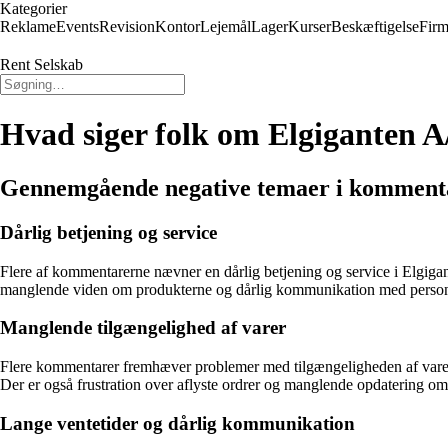
Kategorier
Reklame
Events
Revision
Kontor
Lejemål
Lager
Kurser
Beskæftigelse
Firm
Rent Selskab
Hvad siger folk om Elgiganten A
Gennemgående negative temaer i kommenta
Dårlig betjening og service
Flere af kommentarerne nævner en dårlig betjening og service i Elgigant
manglende viden om produkterne og dårlig kommunikation med person
Manglende tilgængelighed af varer
Flere kommentarer fremhæver problemer med tilgængeligheden af varer. 
Der er også frustration over aflyste ordrer og manglende opdatering om 
Lange ventetider og dårlig kommunikation