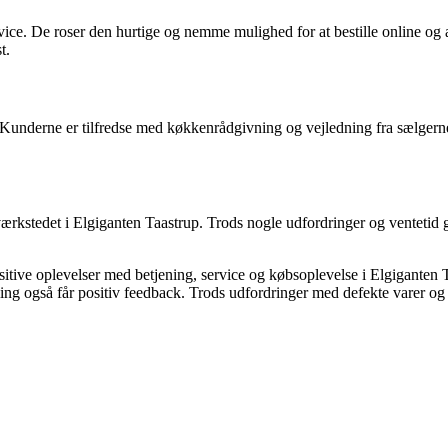
e. De roser den hurtige og nemme mulighed for at bestille online og afh
t.
underne er tilfredse med køkkenrådgivning og vejledning fra sælgerne,
værkstedet i Elgiganten Taastrup. Trods nogle udfordringer og ventetid g
itive oplevelser med betjening, service og købsoplevelse i Elgiganten 
g også får positiv feedback. Trods udfordringer med defekte varer og v