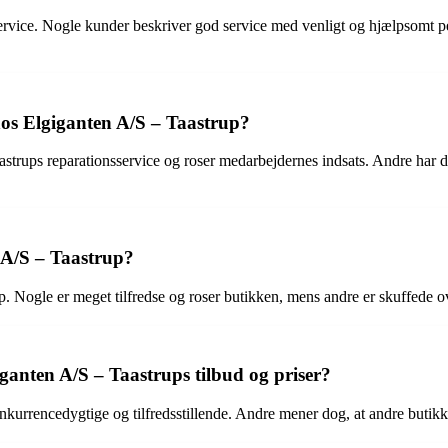
rvice. Nogle kunder beskriver god service med venligt og hjælpsomt pe
hos Elgiganten A/S – Taastrup?
astrups reparationsservice og roser medarbejdernes indsats. Andre har
 A/S – Taastrup?
. Nogle er meget tilfredse og roser butikken, mens andre er skuffede ov
ganten A/S – Taastrups tilbud og priser?
onkurrencedygtige og tilfredsstillende. Andre mener dog, at andre buti