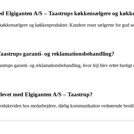
ed Elgiganten A/S – Taastrups køkkensælgere og køk
s køkkensælgere og køkkenprodukter. Kundere roser sælgerne for god se
aastrups garanti- og reklamationsbehandling?
trups garanti- og reklamationsbehandling, hvor fejl blev rettet hurtigt 
levet med Elgiganten A/S – Taastrup?
oduktviden hos medarbejdere, dårlig kommunikation vedrørende bestill