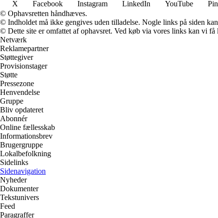
X
Facebook
Instagram
LinkedIn
YouTube
Pin
© Ophavsretten håndhæves.
© Indholdet må ikke gengives uden tilladelse. Nogle links på siden ka
© Dette site er omfattet af ophavsret. Ved køb via vores links kan vi 
Netværk
Reklamepartner
Støttegiver
Provisionstager
Støtte
Pressezone
Henvendelse
Gruppe
Bliv opdateret
Abonnér
Online fællesskab
Informationsbrev
Brugergruppe
Lokalbefolkning
Sidelinks
Sidenavigation
Nyheder
Dokumenter
Tekstunivers
Feed
Paragraffer