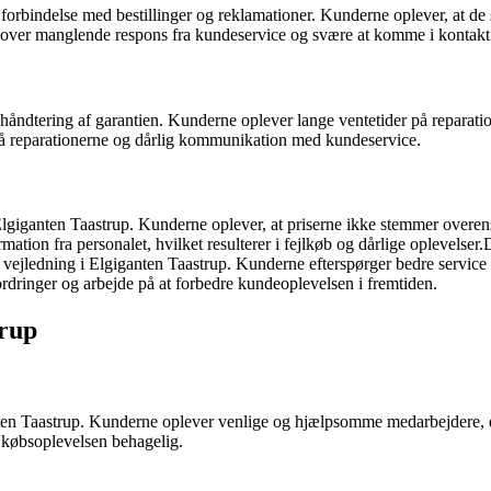
bindelse med bestillinger og reklamationer. Kunderne oplever, at de skal
n over manglende respons fra kundeservice og svære at komme i kontakt
ndtering af garantien. Kunderne oplever lange ventetider på reparati
 på reparationerne og dårlig kommunikation med kundeservice.
iganten Taastrup. Kunderne oplever, at priserne ikke stemmer overens 
rmation fra personalet, hvilket resulterer i fejlkøb og dårlige oplevels
 vejledning i Elgiganten Taastrup. Kunderne efterspørger bedre service 
ordringer og arbejde på at forbedre kundeoplevelsen i fremtiden.
trup
n Taastrup. Kunderne oplever venlige og hjælpsomme medarbejdere, der 
e købsoplevelsen behagelig.