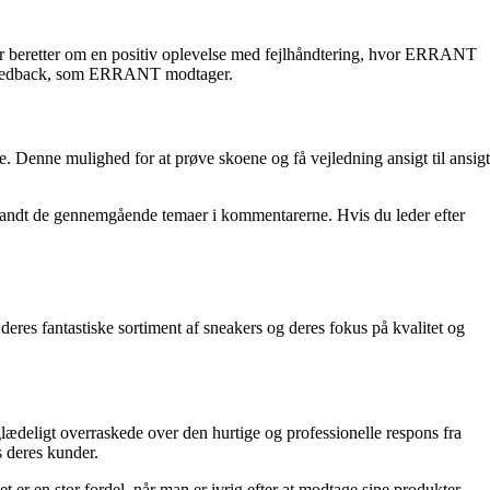
rer beretter om en positiv oplevelse med fejlhåndtering, hvor ERRANT
ive feedback, som ERRANT modtager.
Denne mulighed for at prøve skoene og få vejledning ansigt til ansigt
landt de gennemgående temaer i kommentarerne. Hvis du leder efter
es fantastiske sortiment af sneakers og deres fokus på kvalitet og
eligt overraskede over den hurtige og professionelle respons fra
 deres kunder.
t er en stor fordel, når man er ivrig efter at modtage sine produkter.