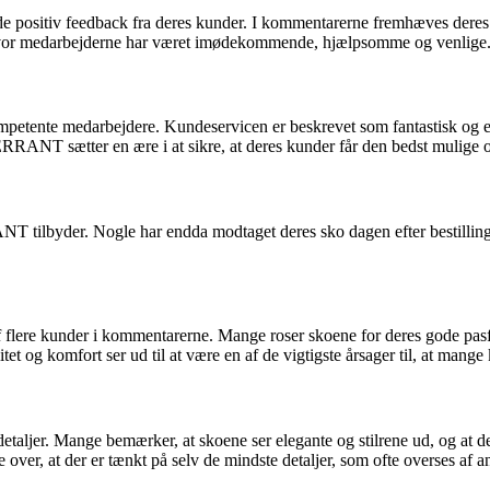
itiv feedback fra deres kunder. I kommentarerne fremhæves deres fant
 hvor medarbejderne har været imødekommende, hjælpsomme og venlige
petente medarbejdere. Kundeservicen er beskrevet som fantastisk og 
 ERRANT sætter en ære i at sikre, at deres kunder får den bedst mulige 
T tilbyder. Nogle har endda modtaget deres sko dagen efter bestillin
lere kunder i kommentarerne. Mange roser skoene for deres gode pasfor
tet og komfort ser ud til at være en af de vigtigste årsager til, at ma
aljer. Mange bemærker, at skoene ser elegante og stilrene ud, og at der 
over, at der er tænkt på selv de mindste detaljer, som ofte overses af a