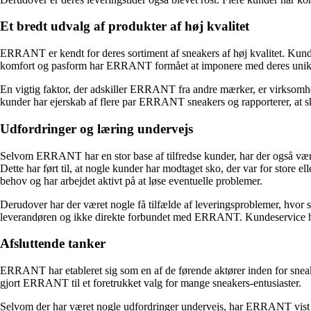
Et bredt udvalg af produkter af høj kvalitet
ERRANT er kendt for deres sortiment af sneakers af høj kvalitet. K
komfort og pasform har ERRANT formået at imponere med deres unikke de
En vigtig faktor, der adskiller ERRANT fra andre mærker, er virksom
kunder har ejerskab af flere par ERRANT sneakers og rapporterer, at sk
Udfordringer og læring undervejs
Selvom ERRANT har en stor base af tilfredse kunder, har der også være
Dette har ført til, at nogle kunder har modtaget sko, der var for store
behov og har arbejdet aktivt på at løse eventuelle problemer.
Derudover har der været nogle få tilfælde af leveringsproblemer, hvor skoe
leverandøren og ikke direkte forbundet med ERRANT. Kundeservice hos
Afsluttende tanker
ERRANT har etableret sig som en af de førende aktører inden for sneak
gjort ERRANT til et foretrukket valg for mange sneakers-entusiaster.
Selvom der har været nogle udfordringer undervejs, har ERRANT vist sig 