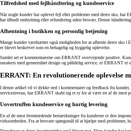
Tilfredshed med fejlhåndtering og kundeservice
Når nogle kunder har oplevet fejl eller problemer med deres sko, har 
har tilbudt ombytning eller refundering uden besvær. Denne håndtering 
Afhentning i butikken og personlig betjening
Mange kunder værdsætter også muligheden for at afhente deres sko i ER
er blevet beskrevet som en behagelig og hyggelig oplevelse.
Samlet set er kommentarerne om ERRANT overvejende positive. Kundetil
sneakers med gennemført design og pålidelig service, er ERRANT et o
ERRANT: En revolutionerende oplevelse med
I denne artikel vil vi dykke ned i kommentarer og feedback fra kunder
serviceniveau, har ERRANT skabt sig et ry for at være en af de mest p
Uovertruffen kundeservice og hurtig levering
En af de mest fremtrædende bemærkninger fra kunderne er den imponer
virksomheden. Fra at besvare spørgsmål til at hjælpe med problemer, 
Derudover er deres leveringstider også blevet rost. Flere kunder har kom