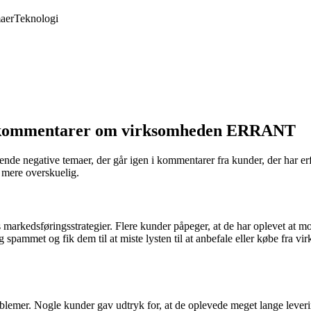
aer
Teknologi
 i kommentarer om virksomheden ERRANT
mgående negative temaer, der går igen i kommentarer fra kunder, der h
en mere overskuelig.
arkedsføringsstrategier. Flere kunder påpeger, at de har oplevet at
sig spammet og fik dem til at miste lysten til at anbefale eller købe fr
emer. Nogle kunder gav udtryk for, at de oplevede meget lange levering