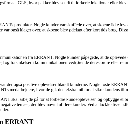
irmaet GLS, hvor pakker blev sendt til forkerte lokationer eller blev t
Ts produkter. Nogle kunder var skuffede over, at skoene ikke levede 
ar også klager over, at skoene blev ødelagt efter kort tids brug. Disse
unikationen fra ERRANT. Nogle kunder påpegede, at de oplevede dårl
l og forsinkelser i kommunikationen vedrørende deres ordre eller retur
r der også positive oplevelser blandt kunderne. Nogle roste ERRANT fo
s medarbejdere, hvor de gik den ekstra mil for at sikre kundens tilfr
RRANT skal arbejde på for at forbedre kundeoplevelsen og opbygge et 
ative temaer, der blev nævnt af flere kunder. Ved at tackle disse udf
nder.
 om ERRANT