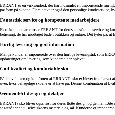
ERRANT er en virksomhed, der har indsamlet en imponerende mængde pos
pasform på skoene. Flere nævner også den personlige kundeservice,
Fantastisk service og kompetente medarbejdere
Flere kommentarer roser ERRANT for deres enestående service og kom
betjening, de har modtaget både i butikken og online. Det tyder på, at
Hurtig levering og god information
Mange kunder er imponerede over den hurtige leveringstid, som ERRAN
opdateringer om levering, som kunderne har oplevet.
God kvalitet og komfortable sko
Både kvaliteten og komforten af ERRANTs sko er blevet fremhævet af f
over, hvor behagelige skoene er at have på. Denne kombination af kvali
Gennemført design og detaljer
ERRANTs sko bliver også rost for deres flotte design og gennemførte det
snørebåndene til selve skoens materiale og sål. Kunderne er imponerede 