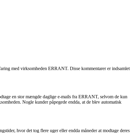
ar erfaring med virksomheden ERRANT. Disse kommentarer er indsamlet
 modtage en stor mængde daglige e-mails fra ERRANT, selvom de kun
a virksomheden. Nogle kunder påpegede endda, at de blev automatisk
stider, hvor det tog flere uger eller endda måneder at modtage deres