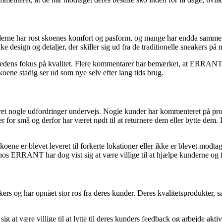
underne har rost skoenes komfort og pasform, og mange har endda sam
sign og detaljer, der skiller sig ud fra de traditionelle sneakers på 
hedens fokus på kvalitet. Flere kommentarer har bemærket, at ERRANT 
oene stadig ser ud som nye selv efter lang tids brug.
t nogle udfordringer undervejs. Nogle kunder har kommenteret på probl
 eller for små og derfor har været nødt til at returnere dem eller bytt
ne er blevet leveret til forkerte lokationer eller ikke er blevet modtaget
 ERRANT har dog vist sig at være villige til at hjælpe kunderne og f
ers og har opnået stor ros fra deres kunder. Deres kvalitetsprodukter
at være villige til at lytte til deres kunders feedback og arbejde aktiv