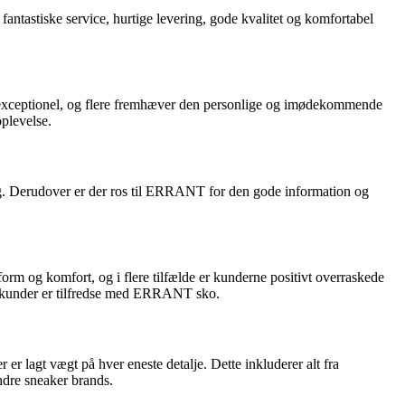
astiske service, hurtige levering, gode kvalitet og komfortabel
.
exceptionel, og flere fremhæver den personlige og imødekommende
oplevelse.
g. Derudover er der ros til ERRANT for den gode information og
m og komfort, og i flere tilfælde er kunderne positivt overraskede
nge kunder er tilfredse med ERRANT sko.
er lagt vægt på hver eneste detalje. Dette inkluderer alt fra
ndre sneaker brands.