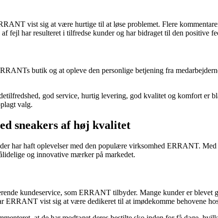
ERRANT vist sig at være hurtige til at løse problemet. Flere kommenta
af fejl har resulteret i tilfredse kunder og har bidraget til den posit
RANTs butik og at opleve den personlige betjening fra medarbejderne. 
fredshed, god service, hurtig levering, god kvalitet og komfort er b
plagt valg.
 sneakers af høj kvalitet
, der har haft oplevelser med den populære virksomhed ERRANT. Med der
ålidelige og innovative mærker på markedet.
ende kundeservice, som ERRANT tilbyder. Mange kunder er blevet glæd
har ERRANT vist sig at være dedikeret til at imødekomme behovene hos
menteret, at de har modtaget deres bestilte sko inden for få dage, hvilke