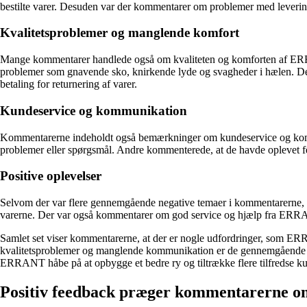
bestilte varer. Desuden var der kommentarer om problemer med leveringsf
Kvalitetsproblemer og manglende komfort
Mange kommentarer handlede også om kvaliteten og komforten af ERRAN
problemer som gnavende sko, knirkende lyde og svagheder i hælen. Der v
betaling for returnering af varer.
Kundeservice og kommunikation
Kommentarerne indeholdt også bemærkninger om kundeservice og komm
problemer eller spørgsmål. Andre kommenterede, at de havde oplevet fej
Positive oplevelser
Selvom der var flere gennemgående negative temaer i kommentarerne, va
varerne. Der var også kommentarer om god service og hjælp fra ERRANT
Samlet set viser kommentarerne, at der er nogle udfordringer, som E
kvalitetsproblemer og manglende kommunikation er de gennemgående neg
ERRANT håbe på at opbygge et bedre ry og tiltrække flere tilfredse ku
Positiv feedback præger kommentarerne