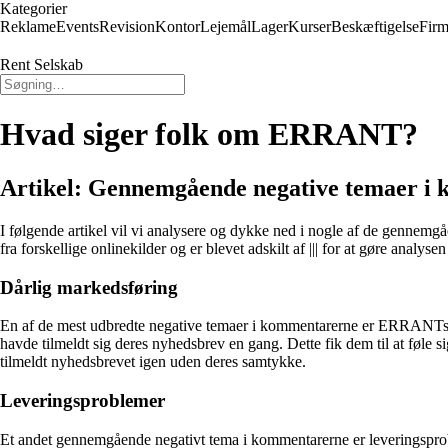
Kategorier
Reklame
Events
Revision
Kontor
Lejemål
Lager
Kurser
Beskæftigelse
Firm
Rent Selskab
Hvad siger folk om ERRANT?
Artikel: Gennemgående negative temaer
I følgende artikel vil vi analysere og dykke ned i nogle af de genne
fra forskellige onlinekilder og er blevet adskilt af ||| for at gøre analys
Dårlig markedsføring
En af de mest udbredte negative temaer i kommentarerne er ERRANTs m
havde tilmeldt sig deres nyhedsbrev en gang. Dette fik dem til at føle 
tilmeldt nyhedsbrevet igen uden deres samtykke.
Leveringsproblemer
Et andet gennemgående negativt tema i kommentarerne er leveringsprobl