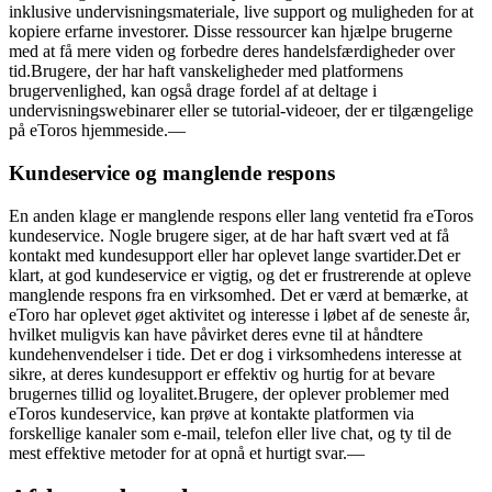
inklusive undervisningsmateriale, live support og muligheden for at
kopiere erfarne investorer. Disse ressourcer kan hjælpe brugerne
med at få mere viden og forbedre deres handelsfærdigheder over
tid.Brugere, der har haft vanskeligheder med platformens
brugervenlighed, kan også drage fordel af at deltage i
undervisningswebinarer eller se tutorial-videoer, der er tilgængelige
på eToros hjemmeside.—
Kundeservice og manglende respons
En anden klage er manglende respons eller lang ventetid fra eToros
kundeservice. Nogle brugere siger, at de har haft svært ved at få
kontakt med kundesupport eller har oplevet lange svartider.Det er
klart, at god kundeservice er vigtig, og det er frustrerende at opleve
manglende respons fra en virksomhed. Det er værd at bemærke, at
eToro har oplevet øget aktivitet og interesse i løbet af de seneste år,
hvilket muligvis kan have påvirket deres evne til at håndtere
kundehenvendelser i tide. Det er dog i virksomhedens interesse at
sikre, at deres kundesupport er effektiv og hurtig for at bevare
brugernes tillid og loyalitet.Brugere, der oplever problemer med
eToros kundeservice, kan prøve at kontakte platformen via
forskellige kanaler som e-mail, telefon eller live chat, og ty til de
mest effektive metoder for at opnå et hurtigt svar.—