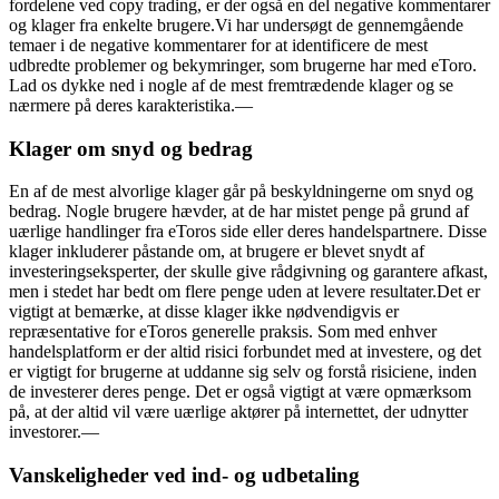
fordelene ved copy trading, er der også en del negative kommentarer
og klager fra enkelte brugere.Vi har undersøgt de gennemgående
temaer i de negative kommentarer for at identificere de mest
udbredte problemer og bekymringer, som brugerne har med eToro.
Lad os dykke ned i nogle af de mest fremtrædende klager og se
nærmere på deres karakteristika.—
Klager om snyd og bedrag
En af de mest alvorlige klager går på beskyldningerne om snyd og
bedrag. Nogle brugere hævder, at de har mistet penge på grund af
uærlige handlinger fra eToros side eller deres handelspartnere. Disse
klager inkluderer påstande om, at brugere er blevet snydt af
investeringseksperter, der skulle give rådgivning og garantere afkast,
men i stedet har bedt om flere penge uden at levere resultater.Det er
vigtigt at bemærke, at disse klager ikke nødvendigvis er
repræsentative for eToros generelle praksis. Som med enhver
handelsplatform er der altid risici forbundet med at investere, og det
er vigtigt for brugerne at uddanne sig selv og forstå risiciene, inden
de investerer deres penge. Det er også vigtigt at være opmærksom
på, at der altid vil være uærlige aktører på internettet, der udnytter
investorer.—
Vanskeligheder ved ind- og udbetaling