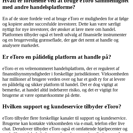
Hvad er fordelene ved at bruge eToro sammenlignet
med andre handelsplatforme?
En af de store fordele ved at bruge eToro er muligheden for at følge
og kopiere andre succesfulde investorer. Dette kan være særligt
nyttigt for nye investorer, der ønsker at lære mere om handel.
Platformen tilbyder også et bredt udvalg af finansielle instrumenter
og en brugervenlig grænseflade, der gør det nemt at handle og
analysere markedet.
Er eToro en pålidelig platform at handle på?
eToro er en velrenommeret handelsplatform, der er reguleret af
finanstilsynsmyndigheder i forskellige jurisdiktioner. Virksomheden
har millioner af brugere verden over og har et godt ry for at levere
en pålidelig og sikker platform til handel. Det er dog vigtigt at
bemærke, at handel altid indebærer risiko, og det er vigtigt for
brugerne at være opmærksomme på dette.
Hvilken support og kundeservice tilbyder eToro?
eToro tilbyder flere forskellige kanaler til support og kundeservice.
Brugerne kan kontakte virksomheden via e-mail, telefon eller live
chat. Derudover tilbyder eToro også et omfattende hjælpecenter og