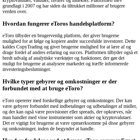
kryptovalutaer, valutaer, råvarer og indekser. Platformen blev
grundlagt i 2007 og har siden da tiltrukket millioner af brugere
verden over.
Hvordan fungerer eToros handelsplatform?
eToro tilbyder en brugervenlig platform, der giver brugerne
mulighed for at følge og kopiere andre succesfulde investorer. Dette
kaldes CopyTrading og giver brugerne mulighed for at lære af og
drage fordel af andres erfaring og succes. Platformen tilbyder også et
bredt udvalg af analytiske værktøjer og funktioner, der gør det
muligt for brugerne at analysere markedet og træffe informerede
investeringsbeslutninger.
Hvilke typer gebyrer og omkostninger er der
forbundet med at bruge eToro?
eToro opererer med forskellige gebyrer og omkostninger. Der kan
være gebyrer forbundet med indbetalinger og udbetalinger af midler,
og der kan også være provisioner eller spreads, der opkræves, når
man handler med visse instrumenter som aktier og kryptovalutaer.
Det er vigtigt for brugerne at være opmærksomme på disse gebyrer
og omkostninger, inden de begynder at handle.