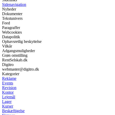
Sidenavigation
Nyheder
Dokumenter
Tekstunivers
Feed
Paragraffer
Webcookies
Datapolitik
Ophavsretlig beskyttelse
Vilkår
Adgangsmuligheder
Grøn omstilling
RentSelskab.dk
Digitro
webmaster@digitro.dk
Kategorier
Reklame
Events
Revision
Kontor
Lejemål
Lager
Kurser
Beskæftigelse