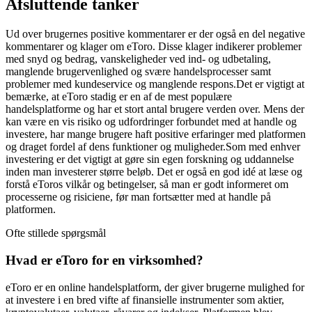
Afsluttende tanker
Ud over brugernes positive kommentarer er der også en del negative
kommentarer og klager om eToro. Disse klager indikerer problemer
med snyd og bedrag, vanskeligheder ved ind- og udbetaling,
manglende brugervenlighed og svære handelsprocesser samt
problemer med kundeservice og manglende respons.Det er vigtigt at
bemærke, at eToro stadig er en af ​​de mest populære
handelsplatforme og har et stort antal brugere verden over. Mens der
kan være en vis risiko og udfordringer forbundet med at handle og
investere, har mange brugere haft positive erfaringer med platformen
og draget fordel af dens funktioner og muligheder.Som med enhver
investering er det vigtigt at gøre sin egen forskning og uddannelse
inden man investerer større beløb. Det er også en god idé at læse og
forstå eToros vilkår og betingelser, så man er godt informeret om
processerne og risiciene, før man fortsætter med at handle på
platformen.
Ofte stillede spørgsmål
Hvad er eToro for en virksomhed?
eToro er en online handelsplatform, der giver brugerne mulighed for
at investere i en bred vifte af finansielle instrumenter som aktier,