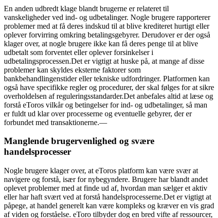
En anden udbredt klage blandt brugerne er relateret til
vanskeligheder ved ind- og udbetalinger. Nogle brugere rapporterer
problemer med at få deres indskud til at blive krediteret hurtigt eller
oplever forvirring omkring betalingsgebyrer. Derudover er der også
klager over, at nogle brugere ikke kan få deres penge til at blive
udbetalt som forventet eller oplever forsinkelser i
udbetalingsprocessen.Det er vigtigt at huske på, at mange af disse
problemer kan skyldes eksterne faktorer som
bankbehandlingenstider eller tekniske udfordringer. Platformen kan
også have specifikke regler og procedurer, der skal følges for at sikre
overholdelsen af reguleringsstandarder.Det anbefales altid at læse og
forstå eToros vilkår og betingelser for ind- og udbetalinger, så man
er fuldt ud klar over processerne og eventuelle gebyrer, der er
forbundet med transaktionerne.—
Manglende brugervenlighed og svære
handelsprocesser
Nogle brugere klager over, at eToros platform kan være svær at
navigere og forstå, især for nybegyndere. Brugere har blandt andet
oplevet problemer med at finde ud af, hvordan man sælger et aktiv
eller har haft svært ved at forstå handelsprocesserne.Det er vigtigt at
påpege, at handel generelt kan være kompleks og kræver en vis grad
af viden og forståelse. eToro tilbyder dog en bred vifte af ressourcer,