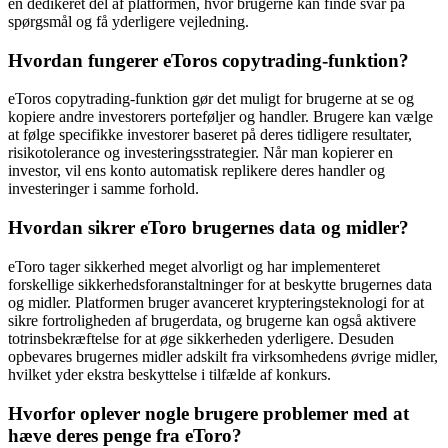
en dedikeret del af platformen, hvor brugerne kan finde svar på
spørgsmål og få yderligere vejledning.
Hvordan fungerer eToros copytrading-funktion?
eToros copytrading-funktion gør det muligt for brugerne at se og
kopiere andre investorers porteføljer og handler. Brugere kan vælge
at følge specifikke investorer baseret på deres tidligere resultater,
risikotolerance og investeringsstrategier. Når man kopierer en
investor, vil ens konto automatisk replikere deres handler og
investeringer i samme forhold.
Hvordan sikrer eToro brugernes data og midler?
eToro tager sikkerhed meget alvorligt og har implementeret
forskellige sikkerhedsforanstaltninger for at beskytte brugernes data
og midler. Platformen bruger avanceret krypteringsteknologi for at
sikre fortroligheden af brugerdata, og brugerne kan også aktivere
totrinsbekræftelse for at øge sikkerheden yderligere. Desuden
opbevares brugernes midler adskilt fra virksomhedens øvrige midler,
hvilket yder ekstra beskyttelse i tilfælde af konkurs.
Hvorfor oplever nogle brugere problemer med at
hæve deres penge fra eToro?