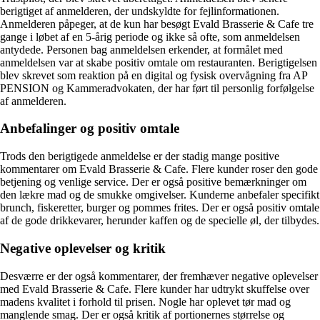
berigtiget af anmelderen, der undskyldte for fejlinformationen.
Anmelderen påpeger, at de kun har besøgt Evald Brasserie & Cafe tre
gange i løbet af en 5-årig periode og ikke så ofte, som anmeldelsen
antydede. Personen bag anmeldelsen erkender, at formålet med
anmeldelsen var at skabe positiv omtale om restauranten. Berigtigelsen
blev skrevet som reaktion på en digital og fysisk overvågning fra AP
PENSION og Kammeradvokaten, der har ført til personlig forfølgelse
af anmelderen.
Anbefalinger og positiv omtale
Trods den berigtigede anmeldelse er der stadig mange positive
kommentarer om Evald Brasserie & Cafe. Flere kunder roser den gode
betjening og venlige service. Der er også positive bemærkninger om
den lækre mad og de smukke omgivelser. Kunderne anbefaler specifikt
brunch, fiskeretter, burger og pommes frites. Der er også positiv omtale
af de gode drikkevarer, herunder kaffen og de specielle øl, der tilbydes.
Negative oplevelser og kritik
Desværre er der også kommentarer, der fremhæver negative oplevelser
med Evald Brasserie & Cafe. Flere kunder har udtrykt skuffelse over
madens kvalitet i forhold til prisen. Nogle har oplevet tør mad og
manglende smag. Der er også kritik af portionernes størrelse og