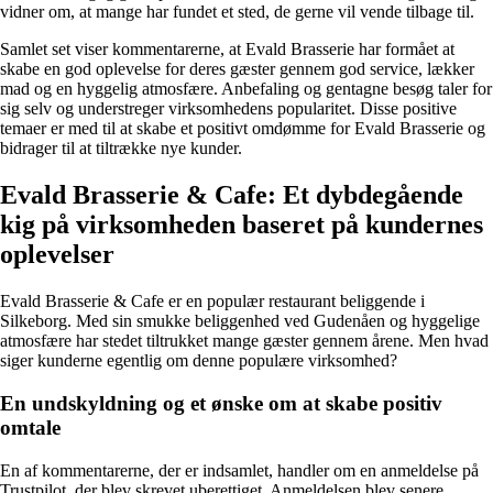
vidner om, at mange har fundet et sted, de gerne vil vende tilbage til.
Samlet set viser kommentarerne, at Evald Brasserie har formået at
skabe en god oplevelse for deres gæster gennem god service, lækker
mad og en hyggelig atmosfære. Anbefaling og gentagne besøg taler for
sig selv og understreger virksomhedens popularitet. Disse positive
temaer er med til at skabe et positivt omdømme for Evald Brasserie og
bidrager til at tiltrække nye kunder.
Evald Brasserie & Cafe: Et dybdegående
kig på virksomheden baseret på kundernes
oplevelser
Evald Brasserie & Cafe er en populær restaurant beliggende i
Silkeborg. Med sin smukke beliggenhed ved Gudenåen og hyggelige
atmosfære har stedet tiltrukket mange gæster gennem årene. Men hvad
siger kunderne egentlig om denne populære virksomhed?
En undskyldning og et ønske om at skabe positiv
omtale
En af kommentarerne, der er indsamlet, handler om en anmeldelse på
Trustpilot, der blev skrevet uberettiget. Anmeldelsen blev senere