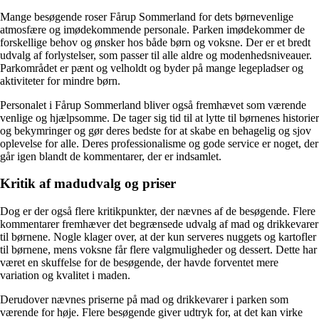
Mange besøgende roser Fårup Sommerland for dets børnevenlige
atmosfære og imødekommende personale. Parken imødekommer de
forskellige behov og ønsker hos både børn og voksne. Der er et bredt
udvalg af forlystelser, som passer til alle aldre og modenhedsniveauer.
Parkområdet er pænt og velholdt og byder på mange legepladser og
aktiviteter for mindre børn.
Personalet i Fårup Sommerland bliver også fremhævet som værende
venlige og hjælpsomme. De tager sig tid til at lytte til børnenes historier
og bekymringer og gør deres bedste for at skabe en behagelig og sjov
oplevelse for alle. Deres professionalisme og gode service er noget, der
går igen blandt de kommentarer, der er indsamlet.
Kritik af madudvalg og priser
Dog er der også flere kritikpunkter, der nævnes af de besøgende. Flere
kommentarer fremhæver det begrænsede udvalg af mad og drikkevarer
til børnene. Nogle klager over, at der kun serveres nuggets og kartofler
til børnene, mens voksne får flere valgmuligheder og dessert. Dette har
været en skuffelse for de besøgende, der havde forventet mere
variation og kvalitet i maden.
Derudover nævnes priserne på mad og drikkevarer i parken som
værende for høje. Flere besøgende giver udtryk for, at det kan virke