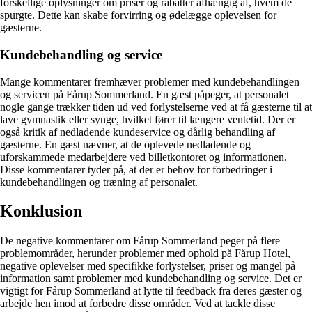
forskellige oplysninger om priser og rabatter afhængig af, hvem de
spurgte. Dette kan skabe forvirring og ødelægge oplevelsen for
gæsterne.
Kundebehandling og service
Mange kommentarer fremhæver problemer med kundebehandlingen
og servicen på Fårup Sommerland. En gæst påpeger, at personalet
nogle gange trækker tiden ud ved forlystelserne ved at få gæsterne til at
lave gymnastik eller synge, hvilket fører til længere ventetid. Der er
også kritik af nedladende kundeservice og dårlig behandling af
gæsterne. En gæst nævner, at de oplevede nedladende og
uforskammede medarbejdere ved billetkontoret og informationen.
Disse kommentarer tyder på, at der er behov for forbedringer i
kundebehandlingen og træning af personalet.
Konklusion
De negative kommentarer om Fårup Sommerland peger på flere
problemområder, herunder problemer med ophold på Fårup Hotel,
negative oplevelser med specifikke forlystelser, priser og mangel på
information samt problemer med kundebehandling og service. Det er
vigtigt for Fårup Sommerland at lytte til feedback fra deres gæster og
arbejde hen imod at forbedre disse områder. Ved at tackle disse