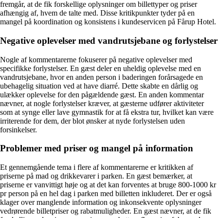
fremgår, at de fik forskellige oplysninger om billettyper og priser
afhængig af, hvem de talte med. Disse kritikpunkter tyder på en
mangel på koordination og konsistens i kundeservicen på Fårup Hotel.
Negative oplevelser med vandrutsjebane og forlystelser
Nogle af kommentarerne fokuserer på negative oplevelser med
specifikke forlystelser. En gæst deler en uheldig oplevelse med en
vandrutsjebane, hvor en anden person i baderingen forårsagede en
ubehagelig situation ved at have diarré. Dette skabte en dårlig og
ulækker oplevelse for den pågældende gæst. En anden kommentar
nævner, at nogle forlystelser kræver, at gæsterne udfører aktiviteter
som at synge eller lave gymnastik for at få ekstra tur, hvilket kan være
irriterende for dem, der blot ønsker at nyde forlystelsen uden
forsinkelser.
Problemer med priser og mangel på information
Et gennemgående tema i flere af kommentarerne er kritikken af
priserne på mad og drikkevarer i parken. En gæst bemærker, at
priserne er vanvittigt høje og at det kan forventes at bruge 800-1000 kr
pr person på en hel dag i parken med billetten inkluderet. Der er også
klager over manglende information og inkonsekvente oplysninger
vedrørende billetpriser og rabatmuligheder. En gæst nævner, at de fik