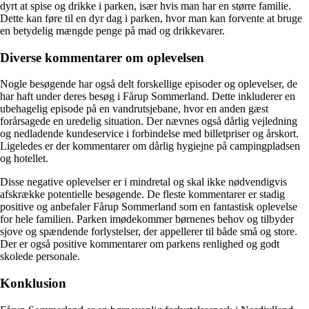
dyrt at spise og drikke i parken, især hvis man har en større familie.
Dette kan føre til en dyr dag i parken, hvor man kan forvente at bruge
en betydelig mængde penge på mad og drikkevarer.
Diverse kommentarer om oplevelsen
Nogle besøgende har også delt forskellige episoder og oplevelser, de
har haft under deres besøg i Fårup Sommerland. Dette inkluderer en
ubehagelig episode på en vandrutsjebane, hvor en anden gæst
forårsagede en uredelig situation. Der nævnes også dårlig vejledning
og nedladende kundeservice i forbindelse med billetpriser og årskort.
Ligeledes er der kommentarer om dårlig hygiejne på campingpladsen
og hotellet.
Disse negative oplevelser er i mindretal og skal ikke nødvendigvis
afskrække potentielle besøgende. De fleste kommentarer er stadig
positive og anbefaler Fårup Sommerland som en fantastisk oplevelse
for hele familien. Parken imødekommer børnenes behov og tilbyder
sjove og spændende forlystelser, der appellerer til både små og store.
Der er også positive kommentarer om parkens renlighed og godt
skolede personale.
Konklusion