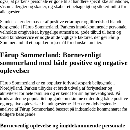
også, at parkens personale er gode til at håndtere specifikke situationer,
såsom allergier og skader, og skaber et behageligt og sikkert miljø for
alle gæster.
Samlet set er der masser af positive erfaringer og tilfredshed blandt
besøgende i Fårup Sommerland. Parkens imødekommende personale,
velholdte omgivelser, hyggelige atmosfære, gode tilbud til børn og
solid kundeservice er nogle af de vigtigste faktorer, der gør Fårup
Sommerland til et populært rejsemål for danske familier.
Fårup Sommerland: Børnevenligt
sommerland med både positive og negative
oplevelser
Fårup Sommerland er en populær forlystelsespark beliggende i
Nordjylland. Parken tilbyder et bredt udvalg af forlystelser og
aktiviteter for hele familien og er kendt for sin børnevenlighed. På
trods af denne popularitet og gode omdømme er der dog både positive
og negative oplevelser blandt gæsterne. Her er en dybdegående
analyse af Fårup Sommerland baseret på indsamlede kommentarer fra
tidligere besøgende.
Børnevenlig oplevelse og imødekommende personale