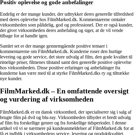
Positiv oplevelse og gode anbefalinger
Endelig er der mange kunder, der udtrykker deres generelle tilfredshed
med deres oplevelse hos FilmMarked.dk. Kommentarerne omtaler
virksomheden som pålidelig, god og professionel. Der er også kunder,
der giver virksomheden deres anbefaling og siger, at de vil vende
tilbage for at handle igen.
Samlet set er der mange gennemgående positive temaer i
kommentarerne om FilmMarked.dk. Kunderne roser den hurtige
levering og gode service, det store udvalg af film, den gode kvalitet til
rimelige priser, filmenes tilstand samt den generelle positive oplevelse
hos virksomheden. Disse positive erfaringer og anbefalinger fra
kunderne kan være med til at styrke FilmMarked.dks ry og tiltrække
nye kunder.
FilmMarked.dk – En omfattende oversigt
og vurdering af virksomheden
FilmMarked.dk er en dansk virksomhed, der specialiserer sig i salg af
brugte film på dvd og blu-ray. Virksomheden tilbyder et bredt udvalg
af film fra forskellige genrer og fra forskellige tidsperioder. I denne
artikel vil vi se nærmere på kundeanmeldelser af FilmMarked.dk for at
få et indblik i virksomhedens service, levering og produktkvalitet.