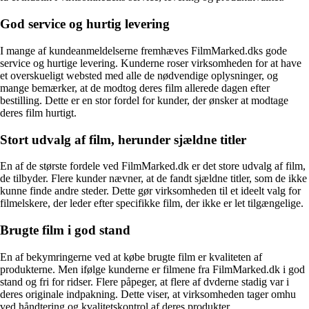
God service og hurtig levering
I mange af kundeanmeldelserne fremhæves FilmMarked.dks gode
service og hurtige levering. Kunderne roser virksomheden for at have
et overskueligt websted med alle de nødvendige oplysninger, og
mange bemærker, at de modtog deres film allerede dagen efter
bestilling. Dette er en stor fordel for kunder, der ønsker at modtage
deres film hurtigt.
Stort udvalg af film, herunder sjældne titler
En af de største fordele ved FilmMarked.dk er det store udvalg af film,
de tilbyder. Flere kunder nævner, at de fandt sjældne titler, som de ikke
kunne finde andre steder. Dette gør virksomheden til et ideelt valg for
filmelskere, der leder efter specifikke film, der ikke er let tilgængelige.
Brugte film i god stand
En af bekymringerne ved at købe brugte film er kvaliteten af
produkterne. Men ifølge kunderne er filmene fra FilmMarked.dk i god
stand og fri for ridser. Flere påpeger, at flere af dvderne stadig var i
deres originale indpakning. Dette viser, at virksomheden tager omhu
ved håndtering og kvalitetskontrol af deres produkter.