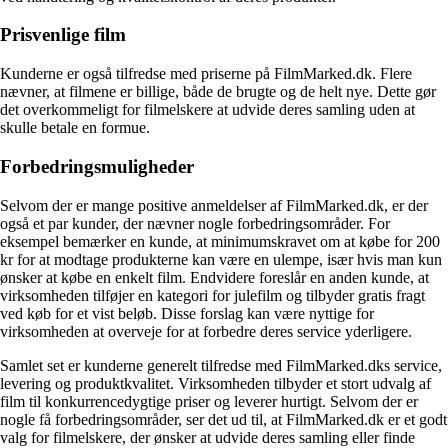
Prisvenlige film
Kunderne er også tilfredse med priserne på FilmMarked.dk. Flere
nævner, at filmene er billige, både de brugte og de helt nye. Dette gør
det overkommeligt for filmelskere at udvide deres samling uden at
skulle betale en formue.
Forbedringsmuligheder
Selvom der er mange positive anmeldelser af FilmMarked.dk, er der
også et par kunder, der nævner nogle forbedringsområder. For
eksempel bemærker en kunde, at minimumskravet om at købe for 200
kr for at modtage produkterne kan være en ulempe, især hvis man kun
ønsker at købe en enkelt film. Endvidere foreslår en anden kunde, at
virksomheden tilføjer en kategori for julefilm og tilbyder gratis fragt
ved køb for et vist beløb. Disse forslag kan være nyttige for
virksomheden at overveje for at forbedre deres service yderligere.
Samlet set er kunderne generelt tilfredse med FilmMarked.dks service,
levering og produktkvalitet. Virksomheden tilbyder et stort udvalg af
film til konkurrencedygtige priser og leverer hurtigt. Selvom der er
nogle få forbedringsområder, ser det ud til, at FilmMarked.dk er et godt
valg for filmelskere, der ønsker at udvide deres samling eller finde