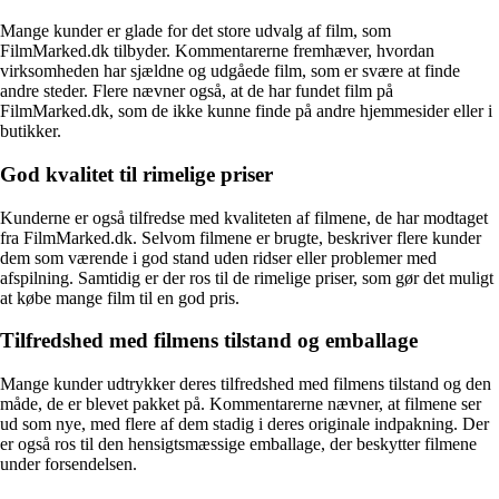
Mange kunder er glade for det store udvalg af film, som
FilmMarked.dk tilbyder. Kommentarerne fremhæver, hvordan
virksomheden har sjældne og udgåede film, som er svære at finde
andre steder. Flere nævner også, at de har fundet film på
FilmMarked.dk, som de ikke kunne finde på andre hjemmesider eller i
butikker.
God kvalitet til rimelige priser
Kunderne er også tilfredse med kvaliteten af filmene, de har modtaget
fra FilmMarked.dk. Selvom filmene er brugte, beskriver flere kunder
dem som værende i god stand uden ridser eller problemer med
afspilning. Samtidig er der ros til de rimelige priser, som gør det muligt
at købe mange film til en god pris.
Tilfredshed med filmens tilstand og emballage
Mange kunder udtrykker deres tilfredshed med filmens tilstand og den
måde, de er blevet pakket på. Kommentarerne nævner, at filmene ser
ud som nye, med flere af dem stadig i deres originale indpakning. Der
er også ros til den hensigtsmæssige emballage, der beskytter filmene
under forsendelsen.