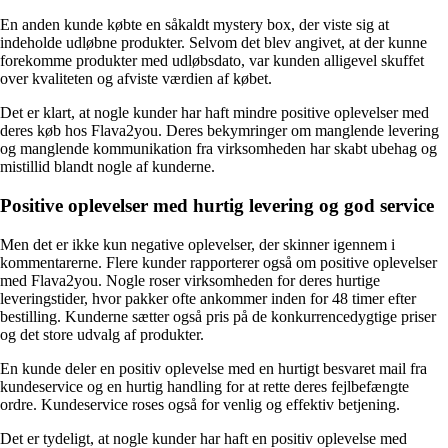
En anden kunde købte en såkaldt mystery box, der viste sig at
indeholde udløbne produkter. Selvom det blev angivet, at der kunne
forekomme produkter med udløbsdato, var kunden alligevel skuffet
over kvaliteten og afviste værdien af ​​købet.
Det er klart, at nogle kunder har haft mindre positive oplevelser med
deres køb hos Flava2you. Deres bekymringer om manglende levering
og manglende kommunikation fra virksomheden har skabt ubehag og
mistillid blandt nogle af kunderne.
Positive oplevelser med hurtig levering og god service
Men det er ikke kun negative oplevelser, der skinner igennem i
kommentarerne. Flere kunder rapporterer også om positive oplevelser
med Flava2you. Nogle roser virksomheden for deres hurtige
leveringstider, hvor pakker ofte ankommer inden for 48 timer efter
bestilling. Kunderne sætter også pris på de konkurrencedygtige priser
og det store udvalg af produkter.
En kunde deler en positiv oplevelse med en hurtigt besvaret mail fra
kundeservice og en hurtig handling for at rette deres fejlbefængte
ordre. Kundeservice roses også for venlig og effektiv betjening.
Det er tydeligt, at nogle kunder har haft en positiv oplevelse med