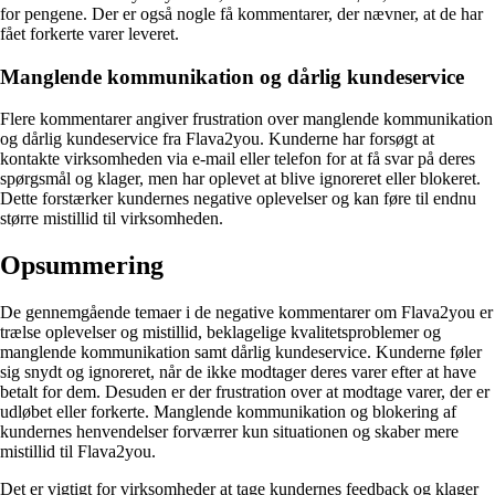
for pengene. Der er også nogle få kommentarer, der nævner, at de har
fået forkerte varer leveret.
Manglende kommunikation og dårlig kundeservice
Flere kommentarer angiver frustration over manglende kommunikation
og dårlig kundeservice fra Flava2you. Kunderne har forsøgt at
kontakte virksomheden via e-mail eller telefon for at få svar på deres
spørgsmål og klager, men har oplevet at blive ignoreret eller blokeret.
Dette forstærker kundernes negative oplevelser og kan føre til endnu
større mistillid til virksomheden.
Opsummering
De gennemgående temaer i de negative kommentarer om Flava2you er
trælse oplevelser og mistillid, beklagelige kvalitetsproblemer og
manglende kommunikation samt dårlig kundeservice. Kunderne føler
sig snydt og ignoreret, når de ikke modtager deres varer efter at have
betalt for dem. Desuden er der frustration over at modtage varer, der er
udløbet eller forkerte. Manglende kommunikation og blokering af
kundernes henvendelser forværrer kun situationen og skaber mere
mistillid til Flava2you.
Det er vigtigt for virksomheder at tage kundernes feedback og klager