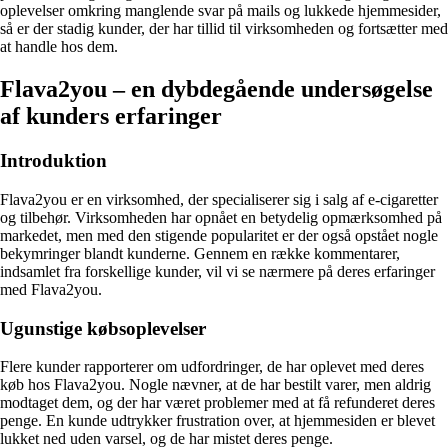
oplevelser omkring manglende svar på mails og lukkede hjemmesider,
så er der stadig kunder, der har tillid til virksomheden og fortsætter med
at handle hos dem.
Flava2you – en dybdegående undersøgelse
af kunders erfaringer
Introduktion
Flava2you er en virksomhed, der specialiserer sig i salg af e-cigaretter
og tilbehør. Virksomheden har opnået en betydelig opmærksomhed på
markedet, men med den stigende popularitet er der også opstået nogle
bekymringer blandt kunderne. Gennem en række kommentarer,
indsamlet fra forskellige kunder, vil vi se nærmere på deres erfaringer
med Flava2you.
Ugunstige købsoplevelser
Flere kunder rapporterer om udfordringer, de har oplevet med deres
køb hos Flava2you. Nogle nævner, at de har bestilt varer, men aldrig
modtaget dem, og der har været problemer med at få refunderet deres
penge. En kunde udtrykker frustration over, at hjemmesiden er blevet
lukket ned uden varsel, og de har mistet deres penge.