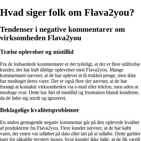
Hvad siger folk om Flava2you?
Tendenser i negative kommentarer om
virksomheden Flava2you
Trælse oplevelser og mistillid
Fra de indsamlede kommentarer er det tydeligt, at der er flere utilfredse
kunder, der har haft dårlige oplevelser med Flava2you. Mange
kommentarer nævner, at de har oplevet at få trukket penge, men ikke
har modtaget deres varer. Der er også flere der nævner, at de har
forsøgt at kontakte virksomheden via e-mail eller telefon, men uden at
modtage svar. Dette har ført til mistillid og frustration blandt kunderne,
da de føler sig snydt og ignoreret.
Beklagelige kvalitetsproblemer
En anden gentagende negativ kommentar går på den oplevede kvalitet
af produkterne fra Flava2you. Flere kunder nævner, at de har købt
varer, der enten var udløbet på dato eller tæt på at udløbe. Dette gælder
især for såkaldte mystery boxes, hvor kunder ikke følte, at de fik værdi