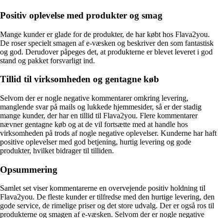
Positiv oplevelse med produkter og smag
Mange kunder er glade for de produkter, de har købt hos Flava2you.
De roser specielt smagen af e-væsken og beskriver den som fantastisk
og god. Derudover påpeges det, at produkterne er blevet leveret i god
stand og pakket forsvarligt ind.
Tillid til virksomheden og gentagne køb
Selvom der er nogle negative kommentarer omkring levering,
manglende svar på mails og lukkede hjemmesider, så er der stadig
mange kunder, der har en tillid til Flava2you. Flere kommentarer
nævner gentagne køb og at de vil fortsætte med at handle hos
virksomheden på trods af nogle negative oplevelser. Kunderne har haft
positive oplevelser med god betjening, hurtig levering og gode
produkter, hvilket bidrager til tilliden.
Opsummering
Samlet set viser kommentarerne en overvejende positiv holdning til
Flava2you. De fleste kunder er tilfredse med den hurtige levering, den
gode service, de rimelige priser og det store udvalg. Der er også ros til
produkterne og smagen af e-væsken. Selvom der er nogle negative