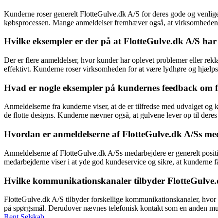
Kunderne roser generelt FlotteGulve.dk A/S for deres gode og venlig
købsprocessen. Mange anmeldelser fremhæver også, at virksomheden ove
Hvilke eksempler er der på at FlotteGulve.dk A/S ha
Der er flere anmeldelser, hvor kunder har oplevet problemer eller rekl
effektivt. Kunderne roser virksomheden for at være lydhøre og hjælps
Hvad er nogle eksempler på kundernes feedback om flo
Anmeldelserne fra kunderne viser, at de er tilfredse med udvalget og
de flotte designs. Kunderne nævner også, at gulvene lever op til deres 
Hvordan er anmeldelserne af FlotteGulve.dk A/Ss me
Anmeldelserne af FlotteGulve.dk A/Ss medarbejdere er generelt pos
medarbejderne viser i at yde god kundeservice og sikre, at kunderne får 
Hvilke kommunikationskanaler tilbyder FlotteGulve.
FlotteGulve.dk A/S tilbyder forskellige kommunikationskanaler, hvor
på spørgsmål. Derudover nævnes telefonisk kontakt som en anden muli
Rent Selskab