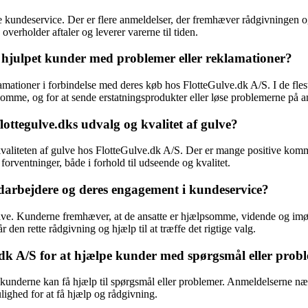
e kundeservice. Der er flere anmeldelser, der fremhæver rådgivningen 
rholder aftaler og leverer varerne til tiden.
r hjulpet kunder med problemer eller reklamationer?
amationer i forbindelse med deres køb hos FlotteGulve.dk A/S. I de fles
omme, og for at sende erstatningsprodukter eller løse problemerne på a
ttegulve.dks udvalg og kvalitet af gulve?
 kvaliteten af gulve hos FlotteGulve.dk A/S. Der er mange positive kom
forventninger, både i forhold til udseende og kvalitet.
darbejdere og deres engagement i kundeservice?
itive. Kunderne fremhæver, at de ansatte er hjælpsomme, vidende og
den rette rådgivning og hjælp til at træffe det rigtige valg.
dk A/S for at hjælpe kunder med spørgsmål eller prob
 kunderne kan få hjælp til spørgsmål eller problemer. Anmeldelserne n
ghed for at få hjælp og rådgivning.