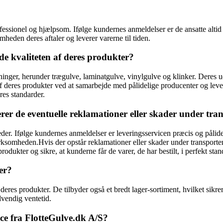
fessionel og hjælpsom. Ifølge kundernes anmeldelser er de ansatte alti
den deres aftaler og leverer varerne til tiden.
de kvaliteten af deres produkter?
gninger, herunder trægulve, laminatgulve, vinylgulve og klinker. Deres
deres produkter ved at samarbejde med pålidelige producenter og lever
eres standarder.
rer de eventuelle reklamationer eller skader under tra
der. Ifølge kundernes anmeldelser er leveringsservicen præcis og pålide
virksomheden.Hvis der opstår reklamationer eller skader under transporten
dukter og sikre, at kunderne får de varer, de har bestilt, i perfekt stan
er?
res produkter. De tilbyder også et bredt lager-sortiment, hvilket sikrer,
dvendig ventetid.
ce fra FlotteGulve.dk A/S?