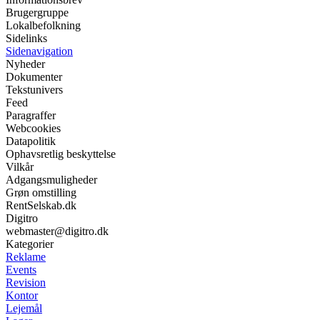
Brugergruppe
Lokalbefolkning
Sidelinks
Sidenavigation
Nyheder
Dokumenter
Tekstunivers
Feed
Paragraffer
Webcookies
Datapolitik
Ophavsretlig beskyttelse
Vilkår
Adgangsmuligheder
Grøn omstilling
RentSelskab.dk
Digitro
webmaster@digitro.dk
Kategorier
Reklame
Events
Revision
Kontor
Lejemål