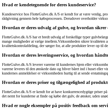
Hvad er kendetegnende for deres kundeservice?
Kundeservice hos FlotteGulve.dk A/S er kendt for at være venlig, pro
rådgivning gennem hele købsprocessen. Derudover overholder virksomhe
Hvordan er deres udvalg af gulve, og hvordan sikrer 
FlotteGulve.dk A/S har et bredt udvalg af forskellige typer gulvbelæ
mange muligheder at vælge imellem.Virksomheden sikrer kvaliteten af 
kvalitetskontrolafdeling, der sørger for, at alle produkter lever op til d
Hvordan er deres leveringsservice, og hvordan håndte
FlotteGulve.dk A/S leverer varerne til kundernes hjem eller virksomhe
varerne leveres til den ønskede dato og bliver båret ind i huset eller 
kundernes anmeldelser er virksomheden hurtig til at sende erstatningspro
Hvordan er deres priser og tilgængelighed af produkt
FlotteGulve.dk A/S er kendt for at have konkurrencedygtige priser på de
det nemt for kunderne at finde og købe det gulv, de ønsker, uden unø
Hvad er nogle eksempler på positiv feedback om servi