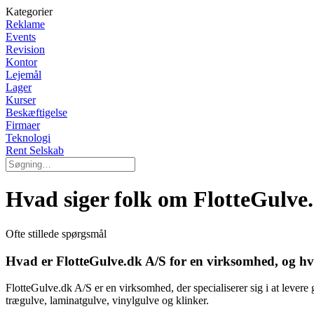
Kategorier
Reklame
Events
Revision
Kontor
Lejemål
Lager
Kurser
Beskæftigelse
Firmaer
Teknologi
Rent Selskab
Hvad siger folk om FlotteGulve
Ofte stillede spørgsmål
Hvad er FlotteGulve.dk A/S for en virksomhed, og h
FlotteGulve.dk A/S er en virksomhed, der specialiserer sig i at levere
trægulve, laminatgulve, vinylgulve og klinker.