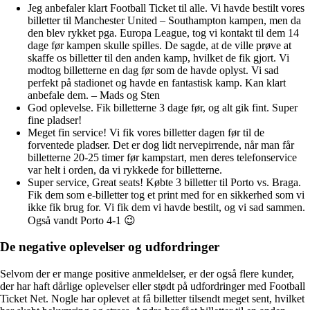
Jeg anbefaler klart Football Ticket til alle. Vi havde bestilt vores
billetter til Manchester United – Southampton kampen, men da
den blev rykket pga. Europa League, tog vi kontakt til dem 14
dage før kampen skulle spilles. De sagde, at de ville prøve at
skaffe os billetter til den anden kamp, hvilket de fik gjort. Vi
modtog billetterne en dag før som de havde oplyst. Vi sad
perfekt på stadionet og havde en fantastisk kamp. Kan klart
anbefale dem. – Mads og Sten
God oplevelse. Fik billetterne 3 dage før, og alt gik fint. Super
fine pladser!
Meget fin service! Vi fik vores billetter dagen før til de
forventede pladser. Det er dog lidt nervepirrende, når man får
billetterne 20-25 timer før kampstart, men deres telefonservice
var helt i orden, da vi rykkede for billetterne.
Super service, Great seats! Købte 3 billetter til Porto vs. Braga.
Fik dem som e-billetter tog et print med for en sikkerhed som vi
ikke fik brug for. Vi fik dem vi havde bestilt, og vi sad sammen.
Også vandt Porto 4-1 😉
De negative oplevelser og udfordringer
Selvom der er mange positive anmeldelser, er der også flere kunder,
der har haft dårlige oplevelser eller stødt på udfordringer med Football
Ticket Net. Nogle har oplevet at få billetter tilsendt meget sent, hvilket