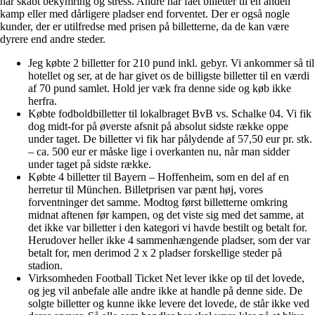
har skabt bekymring og stress. Andre har fået billetter til en anden
kamp eller med dårligere pladser end forventet. Der er også nogle
kunder, der er utilfredse med prisen på billetterne, da de kan være
dyrere end andre steder.
Jeg købte 2 billetter for 210 pund inkl. gebyr. Vi ankommer så til
hotellet og ser, at de har givet os de billigste billetter til en værdi
af 70 pund samlet. Hold jer væk fra denne side og køb ikke
herfra.
Købte fodboldbilletter til lokalbraget BvB vs. Schalke 04. Vi fik
dog midt-for på øverste afsnit på absolut sidste række oppe
under taget. De billetter vi fik har pålydende af 57,50 eur pr. stk.
– ca. 500 eur er måske lige i overkanten nu, når man sidder
under taget på sidste række.
Købte 4 billetter til Bayern – Hoffenheim, som en del af en
herretur til München. Billetprisen var pænt høj, vores
forventninger det samme. Modtog først billetterne omkring
midnat aftenen før kampen, og det viste sig med det samme, at
det ikke var billetter i den kategori vi havde bestilt og betalt for.
Herudover heller ikke 4 sammenhængende pladser, som der var
betalt for, men derimod 2 x 2 pladser forskellige steder på
stadion.
Virksomheden Football Ticket Net lever ikke op til det lovede,
og jeg vil anbefale alle andre ikke at handle på denne side. De
solgte billetter og kunne ikke levere det lovede, de står ikke ved