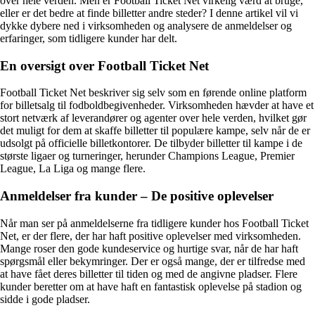
over hele verden. Men er Football Ticket Net virkelig værd at bruge,
eller er det bedre at finde billetter andre steder? I denne artikel vil vi
dykke dybere ned i virksomheden og analysere de anmeldelser og
erfaringer, som tidligere kunder har delt.
En oversigt over Football Ticket Net
Football Ticket Net beskriver sig selv som en førende online platform
for billetsalg til fodboldbegivenheder. Virksomheden hævder at have et
stort netværk af leverandører og agenter over hele verden, hvilket gør
det muligt for dem at skaffe billetter til populære kampe, selv når de er
udsolgt på officielle billetkontorer. De tilbyder billetter til kampe i de
største ligaer og turneringer, herunder Champions League, Premier
League, La Liga og mange flere.
Anmeldelser fra kunder – De positive oplevelser
Når man ser på anmeldelserne fra tidligere kunder hos Football Ticket
Net, er der flere, der har haft positive oplevelser med virksomheden.
Mange roser den gode kundeservice og hurtige svar, når de har haft
spørgsmål eller bekymringer. Der er også mange, der er tilfredse med
at have fået deres billetter til tiden og med de angivne pladser. Flere
kunder beretter om at have haft en fantastisk oplevelse på stadion og
sidde i gode pladser.