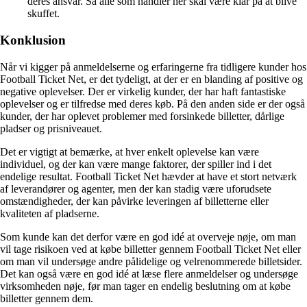
deres ansvar. Så alle som handler her skal være klar på at blive
skuffet.
Konklusion
Når vi kigger på anmeldelserne og erfaringerne fra tidligere kunder hos
Football Ticket Net, er det tydeligt, at der er en blanding af positive og
negative oplevelser. Der er virkelig kunder, der har haft fantastiske
oplevelser og er tilfredse med deres køb. På den anden side er der også
kunder, der har oplevet problemer med forsinkede billetter, dårlige
pladser og prisniveauet.
Det er vigtigt at bemærke, at hver enkelt oplevelse kan være
individuel, og der kan være mange faktorer, der spiller ind i det
endelige resultat. Football Ticket Net hævder at have et stort netværk
af leverandører og agenter, men der kan stadig være uforudsete
omstændigheder, der kan påvirke leveringen af billetterne eller
kvaliteten af pladserne.
Som kunde kan det derfor være en god idé at overveje nøje, om man
vil tage risikoen ved at købe billetter gennem Football Ticket Net eller
om man vil undersøge andre pålidelige og velrenommerede billetsider.
Det kan også være en god idé at læse flere anmeldelser og undersøge
virksomheden nøje, før man tager en endelig beslutning om at købe
billetter gennem dem.