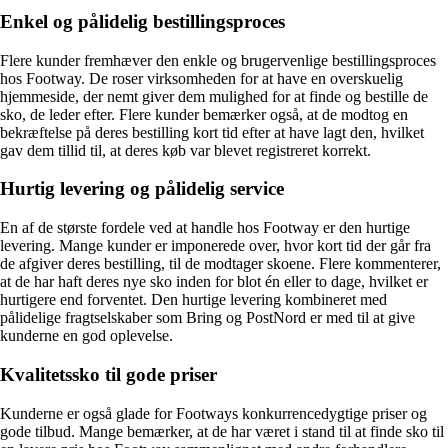
Enkel og pålidelig bestillingsproces
Flere kunder fremhæver den enkle og brugervenlige bestillingsproces
hos Footway. De roser virksomheden for at have en overskuelig
hjemmeside, der nemt giver dem mulighed for at finde og bestille de
sko, de leder efter. Flere kunder bemærker også, at de modtog en
bekræftelse på deres bestilling kort tid efter at have lagt den, hvilket
gav dem tillid til, at deres køb var blevet registreret korrekt.
Hurtig levering og pålidelig service
En af de største fordele ved at handle hos Footway er den hurtige
levering. Mange kunder er imponerede over, hvor kort tid der går fra
de afgiver deres bestilling, til de modtager skoene. Flere kommenterer,
at de har haft deres nye sko inden for blot én eller to dage, hvilket er
hurtigere end forventet. Den hurtige levering kombineret med
pålidelige fragtselskaber som Bring og PostNord er med til at give
kunderne en god oplevelse.
Kvalitetssko til gode priser
Kunderne er også glade for Footways konkurrencedygtige priser og
gode tilbud. Mange bemærker, at de har været i stand til at finde sko til