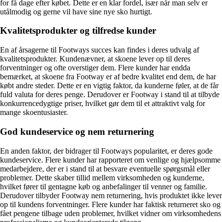
for få dage efter købet. Dette er en klar fordel, især når man selv er
utålmodig og gerne vil have sine nye sko hurtigt.
Kvalitetsprodukter og tilfredse kunder
En af årsagerne til Footways succes kan findes i deres udvalg af
kvalitetsprodukter. Kundenævner, at skoene lever op til deres
forventninger og ofte overstiger dem. Flere kunder har endda
bemærket, at skoene fra Footway er af bedre kvalitet end dem, de har
købt andre steder. Dette er en vigtig faktor, da kunderne føler, at de får
fuld valuta for deres penge. Derudover er Footway i stand til at tilbyde
konkurrencedygtige priser, hvilket gør dem til et attraktivt valg for
mange skoentusiaster.
God kundeservice og nem returnering
En anden faktor, der bidrager til Footways popularitet, er deres gode
kundeservice. Flere kunder har rapporteret om venlige og hjælpsomme
medarbejdere, der er i stand til at besvare eventuelle spørgsmål eller
problemer. Dette skaber tillid mellem virksomheden og kunderne,
hvilket fører til gentagne køb og anbefalinger til venner og familie.
Derudover tilbyder Footway nem returnering, hvis produktet ikke lever
op til kundens forventninger. Flere kunder har faktisk returneret sko og
fået pengene tilbage uden problemer, hvilket vidner om virksomhedens