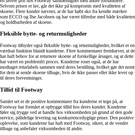
en lavere pris hos Footway sammenlignet med andre forhandlere.
Selvom prisen er lav, går det ikke på kompromis med kvaliteten af
skoene. Flere kunder nævner, at de har købt sko fra kendte mærker
som ECCO og Ilse Jacobsen og har været tilfredse med både kvaliteten
og holdbarheden af ​​skoene.
Fleksible bytte- og returmuligheder
Footway tilbyder også fleksible bytte- og returmuligheder, hvilket er en
værdsat funktion blandt kunderne. Flere kommentarer fremhæver, at de
har haft behov for at returnere skoene af forskellige årsager, og at dette
har været en problemfri proces. Kunderne roser også, at de har
modtaget returlabels sammen med deres bestilling, hvilket gør det nemt
for dem at sende skoene tilbage, hvis de ikke passer eller ikke lever op
til deres forventninger.
Tillid til Footway
Samlet set er de positive kommentarer fra kunderne et tegn på, at
Footway har formået at opbygge tillid hos deres kunder. Kunderne
føler sig trygge ved at handle hos virksomheden på grund af den gode
service, pålidelige levering og konkurrencedygtige priser. Den positive
oplevelse, som kunderne har haft med Footway, sikrer, at de vender
tilbage og anbefaler virksomheden til andre.