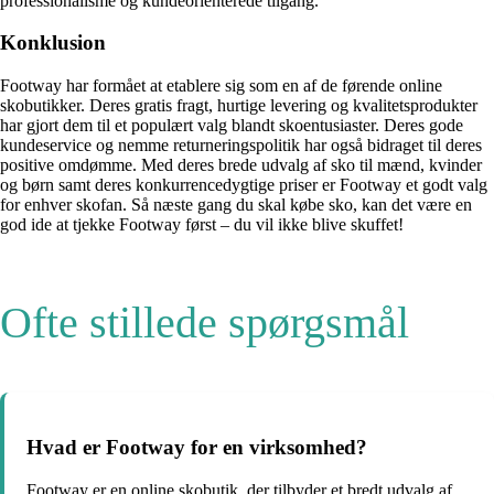
professionalisme og kundeorienterede tilgang.
Konklusion
Footway har formået at etablere sig som en af de førende online
skobutikker. Deres gratis fragt, hurtige levering og kvalitetsprodukter
har gjort dem til et populært valg blandt skoentusiaster. Deres gode
kundeservice og nemme returneringspolitik har også bidraget til deres
positive omdømme. Med deres brede udvalg af sko til mænd, kvinder
og børn samt deres konkurrencedygtige priser er Footway et godt valg
for enhver skofan. Så næste gang du skal købe sko, kan det være en
god ide at tjekke Footway først – du vil ikke blive skuffet!
Ofte stillede spørgsmål
Hvad er Footway for en virksomhed?
Footway er en online skobutik, der tilbyder et bredt udvalg af