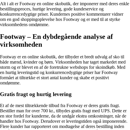
Alt i alt er Footway en online skobutik, der imponerer med deres enkle
bestillingsproces, hurtige levering, gode kundeservice og
konkurrencedygtige priser. Kundernes positive kommentarer vidner
om en god shoppingoplevelse hos Footway og er med til at styrke
virksomhedens omdømme.
Footway – En dybdegående analyse af
virksomheden
Footway er en online skobutik, der tilbyder et bredt udvalg af sko til
både mænd, kvinder og børn. Virksomheden har taget markedet med
storm og er blevet en af de foretrukne webshops for skoindkøb. Med
en hurtig leveringstid og konkurrencedygtige priser har Footway
formået at tiltrække et stort antal kunder og skabe et positivt
omdømme.
Gratis fragt og hurtig levering
Et af de mest tiltrækkende tilbud fra Footway er deres gratis fragt.
Bestiller man for over 700 kr., tilbydes gratis fragt med UPS. Dette er
en stor fordel for kunderne, da de undgår ekstra omkostninger, når de
handler hos Footway. Derudover er leveringstiden også imponerende.
Flere kunder har rapporteret om modtagelse af deres bestilling inden