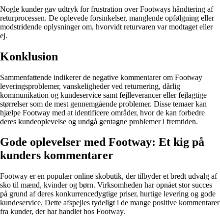
Nogle kunder gav udtryk for frustration over Footways håndtering af
returprocessen. De oplevede forsinkelser, manglende opfølgning eller
modstridende oplysninger om, hvorvidt returvaren var modtaget eller
ej.
Konklusion
Sammenfattende indikerer de negative kommentarer om Footway
leveringsproblemer, vanskeligheder ved returnering, dårlig
kommunikation og kundeservice samt fejlleverancer eller fejlagtige
størrelser som de mest gennemgående problemer. Disse temaer kan
hjælpe Footway med at identificere områder, hvor de kan forbedre
deres kundeoplevelse og undgå gentagne problemer i fremtiden.
Gode oplevelser med Footway: Et kig på
kunders kommentarer
Footway er en populær online skobutik, der tilbyder et bredt udvalg af
sko til mænd, kvinder og børn. Virksomheden har opnået stor succes
på grund af deres konkurrencedygtige priser, hurtige levering og gode
kundeservice. Dette afspejles tydeligt i de mange positive kommentarer
fra kunder, der har handlet hos Footway.