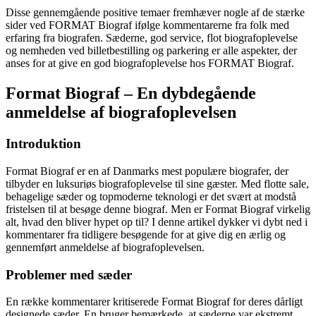
Disse gennemgående positive temaer fremhæver nogle af de stærke
sider ved FORMAT Biograf ifølge kommentarerne fra folk med
erfaring fra biografen. Sæderne, god service, flot biografoplevelse
og nemheden ved billetbestilling og parkering er alle aspekter, der
anses for at give en god biografoplevelse hos FORMAT Biograf.
Format Biograf – En dybdegående
anmeldelse af biografoplevelsen
Introduktion
Format Biograf er en af Danmarks mest populære biografer, der
tilbyder en luksuriøs biografoplevelse til sine gæster. Med flotte sale,
behagelige sæder og topmoderne teknologi er det svært at modstå
fristelsen til at besøge denne biograf. Men er Format Biograf virkelig
alt, hvad den bliver hypet op til? I denne artikel dykker vi dybt ned i
kommentarer fra tidligere besøgende for at give dig en ærlig og
gennemført anmeldelse af biografoplevelsen.
Problemer med sæder
En række kommentarer kritiserede Format Biograf for deres dårligt
designede sæder. En bruger bemærkede, at sæderne var ekstremt