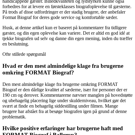
handicappede gæster. Billedkvaliteten og lydstyrken kunne også
forbedres for at levere en førsteklasses biografoplevelse til gæsterne.
På trods af disse udfordringer er der stadig brugere, der anbefaler
Format Biograf for deres gode service og komfortable sæder.
Husk, at denne artikel kun er baseret på kommentarer fra tidligere
gæster, og din egen oplevelse kan variere. Det er altid en god idé at
tjekke biografen ud selv og danne din egen mening, inden du træffer
en beslutning.
Ofte stillede spørgsmål
Hvad er den mest almindelige klage fra brugerne
omkring FORMAT Biograf?
Den mest almindelige klage fra brugerne omkring FORMAT
Biograf er den dårlige kvalitet af sæderne, især for personer der er
190 cm og derover. Kommentarerne nævner manglen på hovedstøtte
og ubehagelig placering lige under skulderniveau, hvilket gør det
svært at finde en behagelig siddestilling under filmen. Mange
brugere har afstået fra at besøge biografen igen på grund af denne
problematik.
Hvilke positive erfaringer har brugerne haft med
FORMAT Biograf i Ballerup?