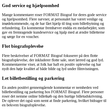
God service og hjælpsomhed
Mange kommentarer roser FORMAT Biograf for deres gode service
og hjælpsomhed. Flere nævner, at personalet har været venlige og
imødekommende, og de har fået hjælp til ting som billetbytning og
refundering. En kommentar fremhæver endda en medarbejder, som
gav en fremragende kundeservice og hjalp med at ændre billetterne
og sørge for en voucher.
Flot biografoplevelse
Flere beskrivelser af FORMAT Biograf fokuserer på den flotte
biografoplevelse, der inkluderer flotte sale, stort lærred og god lyd.
Kommentarerne viser, at folk har haft en positiv oplevelse og har
nydt den høje kvalitet af både bilde og lyd under filmvisningen.
Let billetbestilling og parkering
En anden positivt gennemgående kommentar er nemheden ved
billetbestilling og parkering hos FORMAT Biograf. Flere personer
roser det nemme online billetkøb og den hurtige billetudskrivning.
De oplever det også som nemt at finde parkering, hvilket bidrager til
en bekvem biografoplevelse.