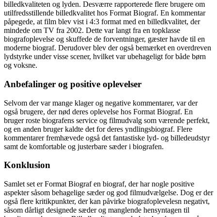
billedkvaliteten og lyden. Desværre rapporterede flere brugere om
utilfredsstillende billedkvalitet hos Format Biograf. En kommentar
påpegede, at film blev vist i 4:3 format med en billedkvalitet, der
mindede om TV fra 2002. Dette var langt fra en topklasse
biografoplevelse og skuffede de forventninger, gæster havde til en
moderne biograf. Derudover blev der også bemærket en overdreven
lydstyrke under visse scener, hvilket var ubehageligt for både børn
og voksne.
Anbefalinger og positive oplevelser
Selvom der var mange klager og negative kommentarer, var der
også brugere, der nød deres oplevelse hos Format Biograf. En
bruger roste biografens service og filmudvalg som værende perfekt,
og en anden bruger kaldte det for deres yndlingsbiograf. Flere
kommentarer fremhævede også det fantastiske lyd- og billedeudstyr
samt de komfortable og justerbare sæder i biografen.
Konklusion
Samlet set er Format Biograf en biograf, der har nogle positive
aspekter såsom behagelige sæder og god filmudvælgelse. Dog er der
også flere kritikpunkter, der kan påvirke biografoplevelesn negativt,
såsom dårligt designede sæder og manglende hensyntagen til