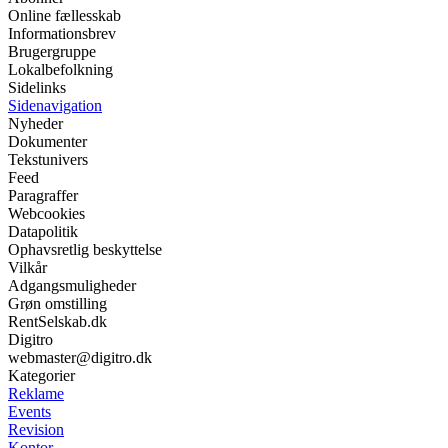
Online fællesskab
Informationsbrev
Brugergruppe
Lokalbefolkning
Sidelinks
Sidenavigation
Nyheder
Dokumenter
Tekstunivers
Feed
Paragraffer
Webcookies
Datapolitik
Ophavsretlig beskyttelse
Vilkår
Adgangsmuligheder
Grøn omstilling
RentSelskab.dk
Digitro
webmaster@digitro.dk
Kategorier
Reklame
Events
Revision
Kontor