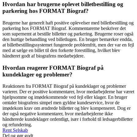
Hvordan har brugerne oplevet billetbestilling og
parkering hos FORMAT Biograf?
Brugerne har generelt haft positive oplevelser med billetbestilling og
parkering hos FORMAT Biograf. Kommentarerne beskriver det
som supernemt at bestille billetter og parkering. Brugerne roser også
den hurtige behandling ved billetlugen. En bruger bemærker endda,
at billetbestillingssystemet fungerede problemfrit, men der var en fejl
med at sælge en billet til den forkerte forestilling, hvilket blev
håndteret godt af biografens medarbejdere.
Hvordan reagerer FORMAT Biograf på
kundeklager og problemer?
Reaktionen fra FORMAT Biograf på kundeklager og problemer
varierer. Der er positive kommentarer, hvor medarbejderne har været
hjælpsomme og imødekommende ved fejl eller klager. En bruger
omtaler biografens simpel men gyldne kundeservice, hvor de
imødekom krav om ændrede billetter og blev kompenseret. Dog er
der også negative kommentarer, hvor medarbejderne ikke
håndterede kundeklager ordentligt, især i forhold til ledsagerbilletter
og refundering.
Rent Selskab
Del og gør godt