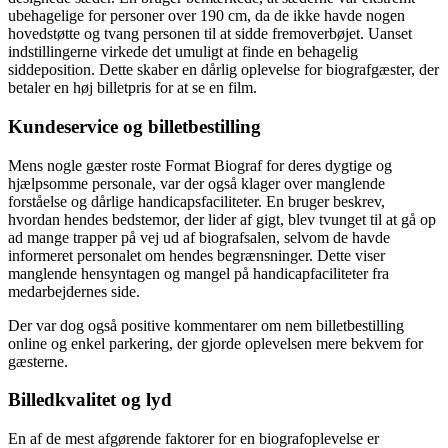
ubehagelige for personer over 190 cm, da de ikke havde nogen
hovedstøtte og tvang personen til at sidde fremoverbøjet. Uanset
indstillingerne virkede det umuligt at finde en behagelig
siddeposition. Dette skaber en dårlig oplevelse for biografgæster, der
betaler en høj billetpris for at se en film.
Kundeservice og billetbestilling
Mens nogle gæster roste Format Biograf for deres dygtige og
hjælpsomme personale, var der også klager over manglende
forståelse og dårlige handicapsfaciliteter. En bruger beskrev,
hvordan hendes bedstemor, der lider af gigt, blev tvunget til at gå op
ad mange trapper på vej ud af biografsalen, selvom de havde
informeret personalet om hendes begrænsninger. Dette viser
manglende hensyntagen og mangel på handicapfaciliteter fra
medarbejdernes side.
Der var dog også positive kommentarer om nem billetbestilling
online og enkel parkering, der gjorde oplevelsen mere bekvem for
gæsterne.
Billedkvalitet og lyd
En af de mest afgørende faktorer for en biografoplevelse er