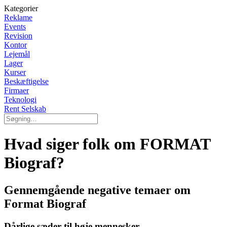
Kategorier
Reklame
Events
Revision
Kontor
Lejemål
Lager
Kurser
Beskæftigelse
Firmaer
Teknologi
Rent Selskab
Hvad siger folk om FORMAT
Biograf?
Gennemgående negative temaer om
Format Biograf
Dårlige sæder til høje mennesker