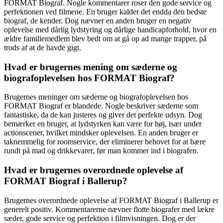
FORMAT Biograf. Nogle kommentarer roser den gode service og
perfektionen ved filmene. En bruger kalder det endda den bedste
biograf, de kender. Dog nævner en anden bruger en negativ
oplevelse med dårlig lydstyring og dårlige handicapforhold, hvor en
ældre familiemedlem blev bedt om at gå op ad mange trapper, på
trods af at de havde gigt.
Hvad er brugernes mening om sæderne og
biografoplevelsen hos FORMAT Biograf?
Brugernes meninger om sæderne og biografoplevelsen hos
FORMAT Biograf er blandede. Nogle beskriver sæderne som
fantastiske, da de kan justeres og giver det perfekte udsyn. Dog
bemærker en bruger, at lydstyrken kan være for høj, især under
actionscener, hvilket mindsker oplevelsen. En anden bruger er
taknemmelig for roomservice, der eliminerer behovet for at bære
rundt på mad og drikkevarer, før man kommer ind i biografen.
Hvad er brugernes overordnede oplevelse af
FORMAT Biograf i Ballerup?
Brugernes overordnede oplevelse af FORMAT Biograf i Ballerup er
generelt positiv. Kommentarerne nævner flotte biografer med lækre
sæder, gode service og perfektion i filmvisningen. Dog er der