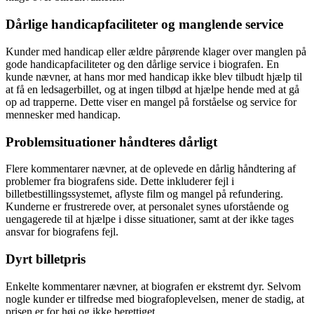
Dårlige handicapfaciliteter og manglende service
Kunder med handicap eller ældre pårørende klager over manglen på
gode handicapfaciliteter og den dårlige service i biografen. En
kunde nævner, at hans mor med handicap ikke blev tilbudt hjælp til
at få en ledsagerbillet, og at ingen tilbød at hjælpe hende med at gå
op ad trapperne. Dette viser en mangel på forståelse og service for
mennesker med handicap.
Problemsituationer håndteres dårligt
Flere kommentarer nævner, at de oplevede en dårlig håndtering af
problemer fra biografens side. Dette inkluderer fejl i
billetbestillingssystemet, aflyste film og mangel på refundering.
Kunderne er frustrerede over, at personalet synes uforstående og
uengagerede til at hjælpe i disse situationer, samt at der ikke tages
ansvar for biografens fejl.
Dyrt billetpris
Enkelte kommentarer nævner, at biografen er ekstremt dyr. Selvom
nogle kunder er tilfredse med biografoplevelsen, mener de stadig, at
prisen er for høj og ikke berettiget.