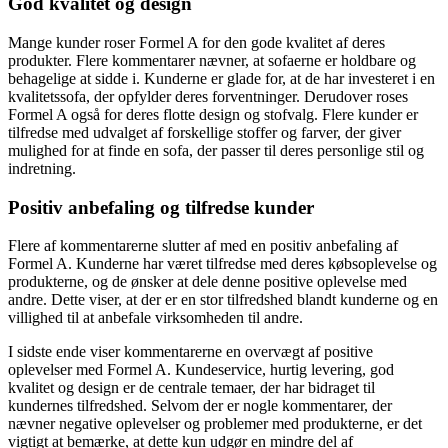
God kvalitet og design
Mange kunder roser Formel A for den gode kvalitet af deres
produkter. Flere kommentarer nævner, at sofaerne er holdbare og
behagelige at sidde i. Kunderne er glade for, at de har investeret i en
kvalitetssofa, der opfylder deres forventninger. Derudover roses
Formel A også for deres flotte design og stofvalg. Flere kunder er
tilfredse med udvalget af forskellige stoffer og farver, der giver
mulighed for at finde en sofa, der passer til deres personlige stil og
indretning.
Positiv anbefaling og tilfredse kunder
Flere af kommentarerne slutter af med en positiv anbefaling af
Formel A. Kunderne har været tilfredse med deres købsoplevelse og
produkterne, og de ønsker at dele denne positive oplevelse med
andre. Dette viser, at der er en stor tilfredshed blandt kunderne og en
villighed til at anbefale virksomheden til andre.
I sidste ende viser kommentarerne en overvægt af positive
oplevelser med Formel A. Kundeservice, hurtig levering, god
kvalitet og design er de centrale temaer, der har bidraget til
kundernes tilfredshed. Selvom der er nogle kommentarer, der
nævner negative oplevelser og problemer med produkterne, er det
vigtigt at bemærke, at dette kun udgør en mindre del af