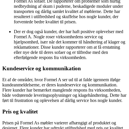
Formel As sofaer. De rapporterer om problemer som hurtig
nedbrydning af skum i puderne, beskadigede moduler under
transporten og dårlig samlet kvalitet af møblerne. Dette har
resulteret i utilfredshed og skuffelse hos nogle kunder, der
forventede bedre kvalitet til prisen.
Der er dog også kunder, der har haft positive oplevelser med
Formel A. Nogle roser virksomhedens service og
hjælpsomhed, især når det kommer til håndtering af klager og
reklamationer. Disse kunder rapporterer om at få erstatning
eller nye dele til deres sofaer og er tilfredse med den
efterfølgende respons fra virksomheden.
Kundeservice og kommunikation
Et af de områder, hvor Formel A ser ud til at falde igennem ifølge
kundeanmeldelserne, er deres kundeservice og kommunikation.
Flere kunder har bemærket manglende respons fra virksomheden,
både vedrørende leveringsoplysninger og klagehåndtering. Dette har
ført til frustration og oplevelsen af dårlig service hos nogle kunder.
Pris og kvalitet
Prisen på Formel As møbler varierer afhængigt af produktet og
designet. Flere kunder har udtrykt utilfredshed med pris og kvalitet