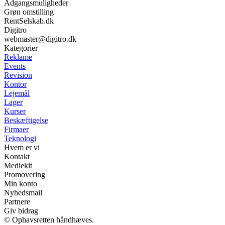
Adgangsmuligheder
Grøn omstilling
RentSelskab.dk
Digitro
webmaster@digitro.dk
Kategorier
Reklame
Events
Revision
Kontor
Lejemål
Lager
Kurser
Beskæftigelse
Firmaer
Teknologi
Hvem er vi
Kontakt
Mediekit
Promovering
Min konto
Nyhedsmail
Partnere
Giv bidrag
© Ophavsretten håndhæves.