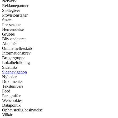
Netværk
Reklamepartner
Støttegiver
Provisionstager
Støtte
Pressezone
Henvendelse
Gruppe
Bliv opdateret
Abonnér
Online fællesskab
Informationsbrev
Brugergruppe
Lokalbefolkning
Sidelinks
Sidenavigation
Nyheder
Dokumenter
Tekstunivers
Feed
Paragraffer
Webcookies
Datapolitik
Ophavsretlig beskyttelse
Vilkår