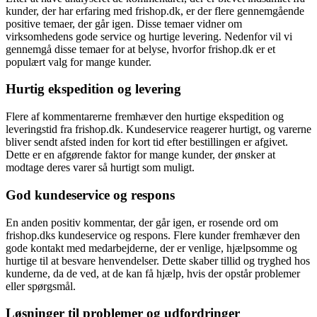
kunder, der har erfaring med frishop.dk, er der flere gennemgående
positive temaer, der går igen. Disse temaer vidner om
virksomhedens gode service og hurtige levering. Nedenfor vil vi
gennemgå disse temaer for at belyse, hvorfor frishop.dk er et
populært valg for mange kunder.
Hurtig ekspedition og levering
Flere af kommentarerne fremhæver den hurtige ekspedition og
leveringstid fra frishop.dk. Kundeservice reagerer hurtigt, og varerne
bliver sendt afsted inden for kort tid efter bestillingen er afgivet.
Dette er en afgørende faktor for mange kunder, der ønsker at
modtage deres varer så hurtigt som muligt.
God kundeservice og respons
En anden positiv kommentar, der går igen, er rosende ord om
frishop.dks kundeservice og respons. Flere kunder fremhæver den
gode kontakt med medarbejderne, der er venlige, hjælpsomme og
hurtige til at besvare henvendelser. Dette skaber tillid og tryghed hos
kunderne, da de ved, at de kan få hjælp, hvis der opstår problemer
eller spørgsmål.
Løsninger til problemer og udfordringer