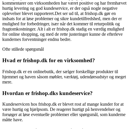
kommentarer om virksomheden har været positive og har fremhævet
hurtig levering og god kundeservice, er der også nogle negative
oplevelser blevet rapporteret.Det ser ud til, at frishop.dk gør en
indsats for at løse problemer og sikre kundetilfredshed, men der er
mulighed for forbedringer, især når det kommer til returpolitik og
fragtomkostninger. Alt i alt er frishop.dk stadig en værdig mulighed
for online shopping, og med de rette justeringer kunne de efterleve
kundernes forventninger endnu bedre.
Ofte stillede spørgsmål
Hvad er frishop.dk for en virksomhed?
Frishop.dk er en onlinebutik, der sælger forskellige produkter til
hjemmet og haven såsom møbler, værktøj, udendørsudstyr og meget
mere.
Hvordan er frishop.dks kundeservice?
Kundeservicen hos frishop.dk er blevet rost af mange kunder for at
være hurtig og hjælpsom. De reagerer hurtigt på henvendelser og
forsøger at løse eventuelle problemer eller spørgsmål, som kunderne
måtte have.