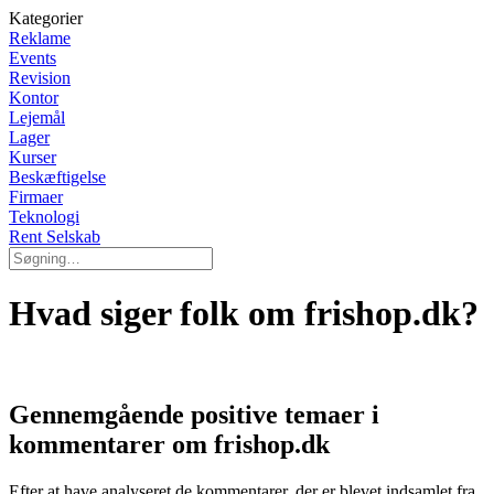
Kategorier
Reklame
Events
Revision
Kontor
Lejemål
Lager
Kurser
Beskæftigelse
Firmaer
Teknologi
Rent Selskab
Hvad siger folk om frishop.dk?
Gennemgående positive temaer i
kommentarer om frishop.dk
Efter at have analyseret de kommentarer, der er blevet indsamlet fra