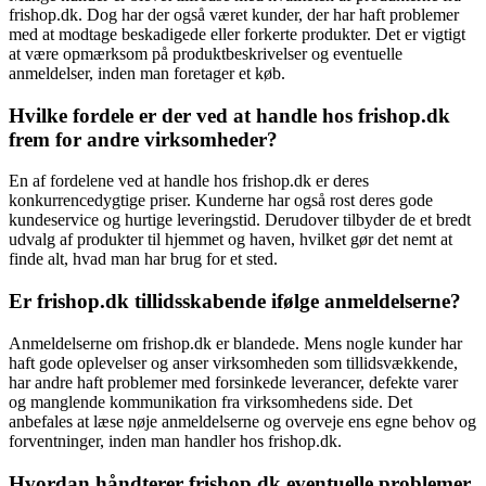
frishop.dk. Dog har der også været kunder, der har haft problemer
med at modtage beskadigede eller forkerte produkter. Det er vigtigt
at være opmærksom på produktbeskrivelser og eventuelle
anmeldelser, inden man foretager et køb.
Hvilke fordele er der ved at handle hos frishop.dk
frem for andre virksomheder?
En af fordelene ved at handle hos frishop.dk er deres
konkurrencedygtige priser. Kunderne har også rost deres gode
kundeservice og hurtige leveringstid. Derudover tilbyder de et bredt
udvalg af produkter til hjemmet og haven, hvilket gør det nemt at
finde alt, hvad man har brug for et sted.
Er frishop.dk tillidsskabende ifølge anmeldelserne?
Anmeldelserne om frishop.dk er blandede. Mens nogle kunder har
haft gode oplevelser og anser virksomheden som tillidsvækkende,
har andre haft problemer med forsinkede leverancer, defekte varer
og manglende kommunikation fra virksomhedens side. Det
anbefales at læse nøje anmeldelserne og overveje ens egne behov og
forventninger, inden man handler hos frishop.dk.
Hvordan håndterer frishop.dk eventuelle problemer