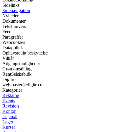
Sidelinks
Sidenavigation
Nyheder
Dokumenter
Tekstunivers
Feed
Paragraffer
Webcookies
Datapolitik
Ophavsretlig beskyttelse
Vilkår
Adgangsmuligheder
Grøn omstilling
RentSelskab.dk
Digitro
webmaster@digitro.dk
Kategorier
Reklame
Events
Revision
Kontor
Lejemål
Lager
Kurser