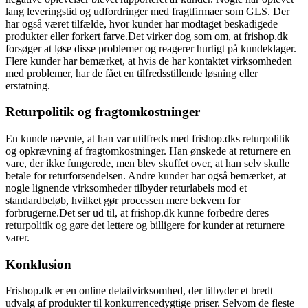
lang leveringstid og udfordringer med fragtfirmaer som GLS. Der
har også været tilfælde, hvor kunder har modtaget beskadigede
produkter eller forkert farve.Det virker dog som om, at frishop.dk
forsøger at løse disse problemer og reagerer hurtigt på kundeklager.
Flere kunder har bemærket, at hvis de har kontaktet virksomheden
med problemer, har de fået en tilfredsstillende løsning eller
erstatning.
Returpolitik og fragtomkostninger
En kunde nævnte, at han var utilfreds med frishop.dks returpolitik
og opkrævning af fragtomkostninger. Han ønskede at returnere en
vare, der ikke fungerede, men blev skuffet over, at han selv skulle
betale for returforsendelsen. Andre kunder har også bemærket, at
nogle lignende virksomheder tilbyder returlabels mod et
standardbeløb, hvilket gør processen mere bekvem for
forbrugerne.Det ser ud til, at frishop.dk kunne forbedre deres
returpolitik og gøre det lettere og billigere for kunder at returnere
varer.
Konklusion
Frishop.dk er en online detailvirksomhed, der tilbyder et bredt
udvalg af produkter til konkurrencedygtige priser. Selvom de fleste