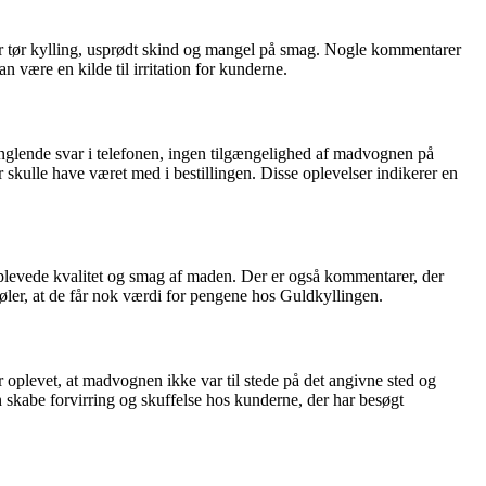
r tør kylling, usprødt skind og mangel på smag. Nogle kommentarer
 være en kilde til irritation for kunderne.
anglende svar i telefonen, ingen tilgængelighed af madvognen på
kulle have været med i bestillingen. Disse oplevelser indikerer en
 oplevede kvalitet og smag af maden. Der er også kommentarer, der
 føler, at de får nok værdi for pengene hos Guldkyllingen.
plevet, at madvognen ikke var til stede på det angivne sted og
 skabe forvirring og skuffelse hos kunderne, der har besøgt