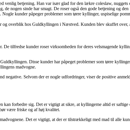
d venlig betjening. Han var især glad for den lækre coleslaw, nuggets 
g, de nogen sinde har smagt. De roser også den gode betjening og den
 Nogle kunder påpeger problemer som tørre kyllinger, uspiselige pommes
 overblik hos Guldkyllingen i Næstved. Kunden blev skuffet over, at de
der. De tilfredse kunder roser virksomheden for deres velsmagende kyllin
d Guldkyllingen. Disse kunder har påpeget problemer som tørre kyllinger
yllingens madvogne.
end negative. Selvom der er nogle udfordringer, viser de positive anmeld
kan forbedre sig. Det er vigtigt at sikre, at kyllingerne altid er saft
ør være friske og af høj kvalitet.
advognene. Det er vigtigt, at der er tilstrækkeligt med mad til alle ku