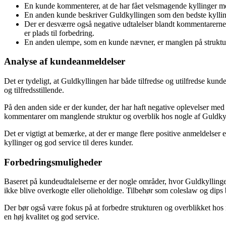
En kunde kommenterer, at de har fået velsmagende kyllinger me
En anden kunde beskriver Guldkyllingen som den bedste kyllin
Der er desværre også negative udtalelser blandt kommentarerne.
er plads til forbedring.
En anden ulempe, som en kunde nævner, er manglen på struktur og
Analyse af kundeanmeldelser
Det er tydeligt, at Guldkyllingen har både tilfredse og utilfredse kun
og tilfredsstillende.
På den anden side er der kunder, der har haft negative oplevelser me
kommentarer om manglende struktur og overblik hos nogle af Guldk
Det er vigtigt at bemærke, at der er mange flere positive anmeldelser 
kyllinger og god service til deres kunder.
Forbedringsmuligheder
Baseret på kundeudtalelserne er der nogle områder, hvor Guldkyllingen 
ikke blive overkogte eller olieholdige. Tilbehør som coleslaw og dips b
Der bør også være fokus på at forbedre strukturen og overblikket hos m
en høj kvalitet og god service.