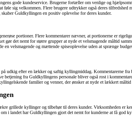
lingens gode kundeservice. Brugerne fortæller om venlige og hjælpso
t føle sig velkommen. Flere brugere udtrykker også deres tilfredshed me
kaber Guldkyllingen en positiv oplevelse for deres kunder.
enerøse portioner. Flere kommentarer nævner, at portionerne er rigelige o
lket gør det nemt for større grupper at nyde et velsmagende måltid sam
nyde en velsmagende og mættende spiseoplevelse uden at sprænge budget
r på udkig efter en lækker og saftig kyllingmiddag. Kommentarerne fra 
ive betjening fra Guldkyllingens personale bliver også rost i kommentare
r kyllingelskende familier og venner, der ønsker at nyde et lækkert målt
ingen
lækre grillede kyllinger og tilbehør til deres kunder. Virksomheden er ke
m i landet har Guldkyllingen gjort det nemt for kunderne at få god kyl