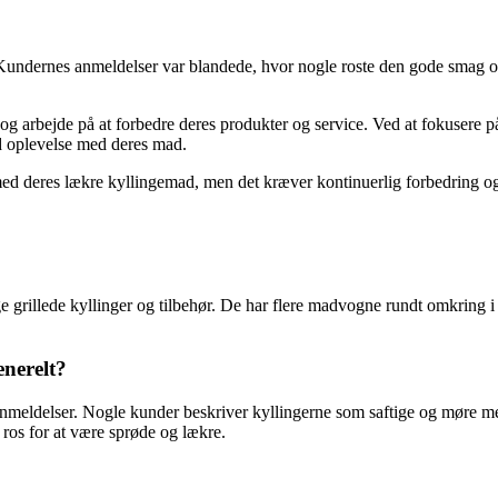
r. Kundernes anmeldelser var blandede, hvor nogle roste den gode smag
ing og arbejde på at forbedre deres produkter og service. Ved at fokuser
od oplevelse med deres mad.
 med deres lækre kyllingemad, men det kræver kontinuerlig forbedring og
ge grillede kyllinger og tilbehør. De har flere madvogne rundt omkring 
enerelt?
 anmeldelser. Nogle kunder beskriver kyllingerne som saftige og møre med
 ros for at være sprøde og lækre.