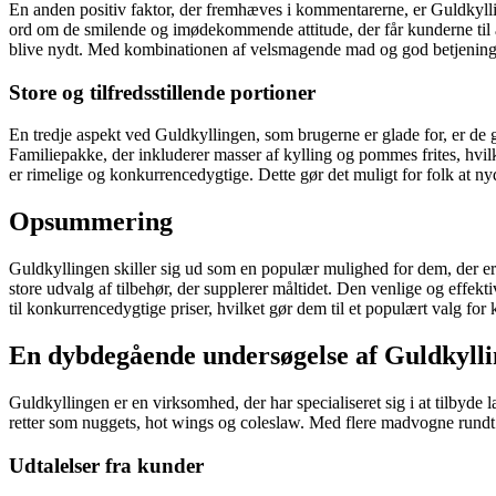
En anden positiv faktor, der fremhæves i kommentarerne, er Guldkyl
ord om de smilende og imødekommende attitude, der får kunderne til a
blive nydt. Med kombinationen af velsmagende mad og god betjening s
Store og tilfredsstillende portioner
En tredje aspekt ved Guldkyllingen, som brugerne er glade for, er de g
Familiepakke, der inkluderer masser af kylling og pommes frites, hvi
er rimelige og konkurrencedygtige. Dette gør det muligt for folk at 
Opsummering
Guldkyllingen skiller sig ud som en populær mulighed for dem, der e
store udvalg af tilbehør, der supplerer måltidet. Den venlige og effekt
til konkurrencedygtige priser, hvilket gør dem til et populært valg fo
En dybdegående undersøgelse af Guldkyll
Guldkyllingen er en virksomhed, der har specialiseret sig i at tilbyde 
retter som nuggets, hot wings og coleslaw. Med flere madvogne rundt o
Udtalelser fra kunder