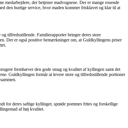
mme medarbejdere, der betjener madvognene. Der er mange rosende
d den hurtige service, hvor maden kommer frisklavet og klar til at
g tilfredsstillende. Familierapporter bringer deres store
men. Der er også positive bemærkninger om, at Guldkyllingens priser
tet.
brugere fremhæver den gode smag og kvalitet af kyllingen samt det
rne. Guldkyllingen formår at levere store og tilfredsstillende portioner
id sammen.
ndt for deres saftige kyllinger, sprøde pommes frites og forskellige
lingemad af høj kvalitet.