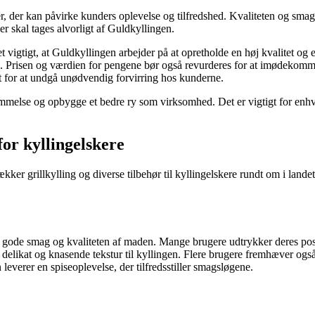
der kan påvirke kunders oplevelse og tilfredshed. Kvaliteten og smage
r skal tages alvorligt af Guldkyllingen.
tigt, at Guldkyllingen arbejder på at opretholde en høj kvalitet og e
ne. Prisen og værdien for pengene bør også revurderes for at imødekomm
t for at undgå unødvendig forvirring hos kunderne.
mmelse og opbygge et bedre ry som virksomhed. Det er vigtigt for enhver
or kyllingelskere
lækker grillkylling og diverse tilbehør til kyllingelskere rundt om i la
e smag og kvaliteten af maden. Mange brugere udtrykker deres positivi
likat og knasende tekstur til kyllingen. Flere brugere fremhæver også 
n leverer en spiseoplevelse, der tilfredsstiller smagsløgene.