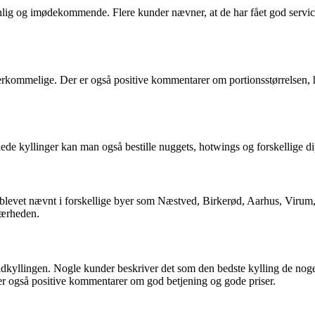
nlig og imødekommende. Flere kunder nævner, at de har fået god service 
rkommelige. Der er også positive kommentarer om portionsstørrelsen, hv
lede kyllinger kan man også bestille nuggets, hotwings og forskellige d
levet nævnt i forskellige byer som Næstved, Birkerød, Aarhus, Virum,
nærheden.
ldkyllingen. Nogle kunder beskriver det som den bedste kylling de noge
r er også positive kommentarer om god betjening og gode priser.