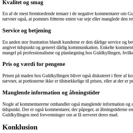
Kvalitet og smag
En af de mest fremtrædende temaer i de negative kommentarer om Gul
nævner også, at pommes fritterne enten var seje eller manglede den rett
Service og betjening
En anden stor frustration blandt kunderne er den dårlige service og 
angivet tidspunkt og generel dårlig kommunikation. Enkelte kommentar
mangel på professionalisme og planlægning hos Guldkyllingen, hvilket k
Pris og værdi for pengene
Prisen på maden hos Guldkyllingen bliver også diskuteret i flere af k
nævner, at portionerne ikke er tilstrækkelige til prisen, eller at der 
Manglende information og åbningstider
Nogle af kommentarerne omhandler også manglende information og ændr
tidspunkt. Der er også kommentarer, der påpeger, at åbningstiderne en
Guldkyllingen med forventninger om at få serveret deres mad.
Konklusion