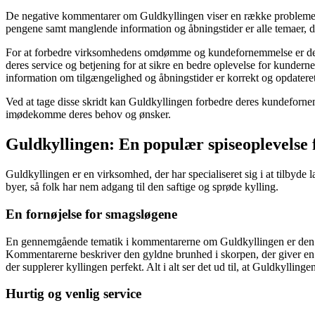
De negative kommentarer om Guldkyllingen viser en række problemer, 
pengene samt manglende information og åbningstider er alle temaer, de
For at forbedre virksomhedens omdømme og kundefornemmelse er det vig
deres service og betjening for at sikre en bedre oplevelse for kunder
information om tilgængelighed og åbningstider er korrekt og opdatere
Ved at tage disse skridt kan Guldkyllingen forbedre deres kundeforne
imødekomme deres behov og ønsker.
Guldkyllingen: En populær spiseoplevelse f
Guldkyllingen er en virksomhed, der har specialiseret sig i at tilbyde 
byer, så folk har nem adgang til den saftige og sprøde kylling.
En fornøjelse for smagsløgene
En gennemgående tematik i kommentarerne om Guldkyllingen er den god
Kommentarerne beskriver den gyldne brunhed i skorpen, der giver en de
der supplerer kyllingen perfekt. Alt i alt ser det ud til, at Guldkyllinge
Hurtig og venlig service