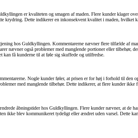
dkyllingen er kvaliteten og smagen af maden. Flere kunder klager ove
e krydring. Dette indikerer en inkonsekvent kvalitet i maden, hvilket kan
betjening hos Guldkyllingen. Kommentarerne nævner flere tilfælde af m
er nævner også problemer med manglende portioner eller tilbehør, der s
an få kunderne til at føle sig skuffede og utilfredse.
ommentarerne. Nogle kunder føler, at prisen er for høj i forhold til den
er problemer med manglende tilbehør. Dette indikerer, at flere kunder ikke
ede åbningstider hos Guldkyllingen. Flere kunder nævner, at de har o
ten ikke blev kommunikeret tydeligt eller ændret uden varsel. Dette kan