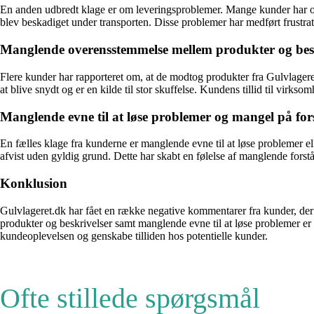
En anden udbredt klage er om leveringsproblemer. Mange kunder har opleve
blev beskadiget under transporten. Disse problemer har medført frustrati
Manglende overensstemmelse mellem produkter og besk
Flere kunder har rapporteret om, at de modtog produkter fra Gulvlageret
at blive snydt og er en kilde til stor skuffelse. Kundens tillid til vi
Manglende evne til at løse problemer og mangel på fors
En fælles klage fra kunderne er manglende evne til at løse problemer ell
afvist uden gyldig grund. Dette har skabt en følelse af manglende fors
Konklusion
Gulvlageret.dk har fået en række negative kommentarer fra kunder, d
produkter og beskrivelser samt manglende evne til at løse problemer er
kundeoplevelsen og genskabe tilliden hos potentielle kunder.
Ofte stillede spørgsmål