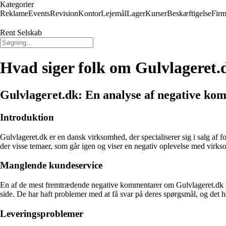
Kategorier
Reklame
Events
Revision
Kontor
Lejemål
Lager
Kurser
Beskæftigelse
Firm
Rent Selskab
Hvad siger folk om Gulvlageret.
Gulvlageret.dk: En analyse af negative ko
Introduktion
Gulvlageret.dk er en dansk virksomhed, der specialiserer sig i salg af 
der visse temaer, som går igen og viser en negativ oplevelse med virks
Manglende kundeservice
En af de mest fremtrædende negative kommentarer om Gulvlageret.dk 
side. De har haft problemer med at få svar på deres spørgsmål, og det har 
Leveringsproblemer