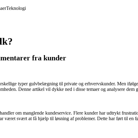
aer
Teknologi
dk?
mmentarer fra kunder
forskellige typer gulvbelægning til private og erhvervskunder. Men iføl
omheden. Denne artikel vil dykke ned i disse temaer og analysere dem g
handler om manglende kundeservice. Flere kunder har udtrykt frustra
været svært at få hjælp til løsning af problemer. Dette har ført til en fø