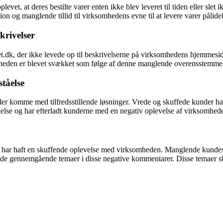
t, at deres bestilte varer enten ikke blev leveret til tiden eller slet 
on og manglende tillid til virksomhedens evne til at levere varer pålidel
rivelser
.dk, der ikke levede op til beskrivelserne på virksomhedens hjemmeside.
rksomheden er blevet svækket som følge af denne manglende overensstemme
tåelse
er komme med tilfredsstillende løsninger. Vrede og skuffede kunder har f
tåelse og har efterladt kunderne med en negativ oplevelse af virksomhed
er har haft en skuffende oplevelse med virksomheden. Manglende kund
 de gennemgående temaer i disse negative kommentarer. Disse temaer ska