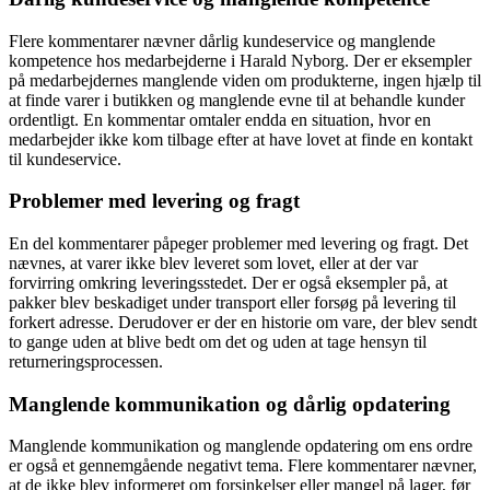
Flere kommentarer nævner dårlig kundeservice og manglende
kompetence hos medarbejderne i Harald Nyborg. Der er eksempler
på medarbejdernes manglende viden om produkterne, ingen hjælp til
at finde varer i butikken og manglende evne til at behandle kunder
ordentligt. En kommentar omtaler endda en situation, hvor en
medarbejder ikke kom tilbage efter at have lovet at finde en kontakt
til kundeservice.
Problemer med levering og fragt
En del kommentarer påpeger problemer med levering og fragt. Det
nævnes, at varer ikke blev leveret som lovet, eller at der var
forvirring omkring leveringsstedet. Der er også eksempler på, at
pakker blev beskadiget under transport eller forsøg på levering til
forkert adresse. Derudover er der en historie om vare, der blev sendt
to gange uden at blive bedt om det og uden at tage hensyn til
returneringsprocessen.
Manglende kommunikation og dårlig opdatering
Manglende kommunikation og manglende opdatering om ens ordre
er også et gennemgående negativt tema. Flere kommentarer nævner,
at de ikke blev informeret om forsinkelser eller mangel på lager, før