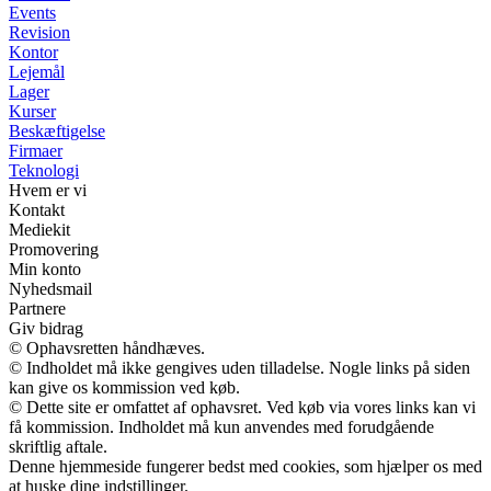
Events
Revision
Kontor
Lejemål
Lager
Kurser
Beskæftigelse
Firmaer
Teknologi
Hvem er vi
Kontakt
Mediekit
Promovering
Min konto
Nyhedsmail
Partnere
Giv bidrag
© Ophavsretten håndhæves.
© Indholdet må ikke gengives uden tilladelse. Nogle links på siden
kan give os kommission ved køb.
© Dette site er omfattet af ophavsret. Ved køb via vores links kan vi
få kommission. Indholdet må kun anvendes med forudgående
skriftlig aftale.
Denne hjemmeside fungerer bedst med cookies, som hjælper os med
at huske dine indstillinger.