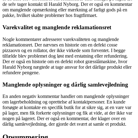
de selv tager kontakt til Harald Nyborg. Der er også en kommentar
om manglende opmærkning eller mærkning af farligt gods på en
pakke, hvilket skabte problemer hos fragtfirmaet.
Varekvalitet og manglende reklamationsret
Nogle kommentarer adresserer varekvaliteten og manglende
reklamationsret. Der nævnes en historie om en defekt cosse
pizzaovn og en rollator, der ikke virkede som forventet. I begge
tilfælde blev problemet dog løst med erstatning eller refundering.
Der er også en historie om en defekt robot græsslåmaskine, hvor
Harald Nyborg nægtede at tage ansvar for det dårlige produkt eller
refundere pengene.
Manglende oplysninger og dårlig samlevejledning
En anden negativ kommentar handler om manglende oplysninger
om lagerbeholdning og oprettelse af kontaktpersoner. En kunde
forsøgte at kontakte en specifik butik for at sikre sig, at en vare var
på lager, men fik forkerte oplysninger og fik at vide, at der ikke var
nogen på lageret. Der er også en kommentar, der klager over en
dårlig samlevejledning, der gjorde det svært at samle et produkt.
Opsummering