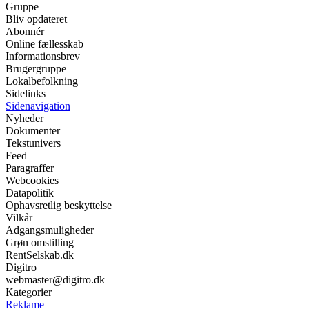
Gruppe
Bliv opdateret
Abonnér
Online fællesskab
Informationsbrev
Brugergruppe
Lokalbefolkning
Sidelinks
Sidenavigation
Nyheder
Dokumenter
Tekstunivers
Feed
Paragraffer
Webcookies
Datapolitik
Ophavsretlig beskyttelse
Vilkår
Adgangsmuligheder
Grøn omstilling
RentSelskab.dk
Digitro
webmaster@digitro.dk
Kategorier
Reklame