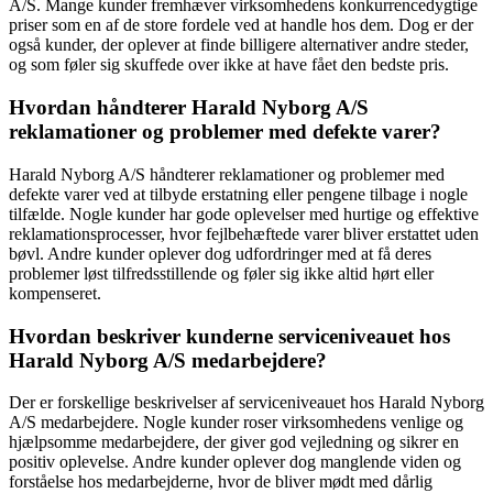
A/S. Mange kunder fremhæver virksomhedens konkurrencedygtige
priser som en af de store fordele ved at handle hos dem. Dog er der
også kunder, der oplever at finde billigere alternativer andre steder,
og som føler sig skuffede over ikke at have fået den bedste pris.
Hvordan håndterer Harald Nyborg A/S
reklamationer og problemer med defekte varer?
Harald Nyborg A/S håndterer reklamationer og problemer med
defekte varer ved at tilbyde erstatning eller pengene tilbage i nogle
tilfælde. Nogle kunder har gode oplevelser med hurtige og effektive
reklamationsprocesser, hvor fejlbehæftede varer bliver erstattet uden
bøvl. Andre kunder oplever dog udfordringer med at få deres
problemer løst tilfredsstillende og føler sig ikke altid hørt eller
kompenseret.
Hvordan beskriver kunderne serviceniveauet hos
Harald Nyborg A/S medarbejdere?
Der er forskellige beskrivelser af serviceniveauet hos Harald Nyborg
A/S medarbejdere. Nogle kunder roser virksomhedens venlige og
hjælpsomme medarbejdere, der giver god vejledning og sikrer en
positiv oplevelse. Andre kunder oplever dog manglende viden og
forståelse hos medarbejderne, hvor de bliver mødt med dårlig