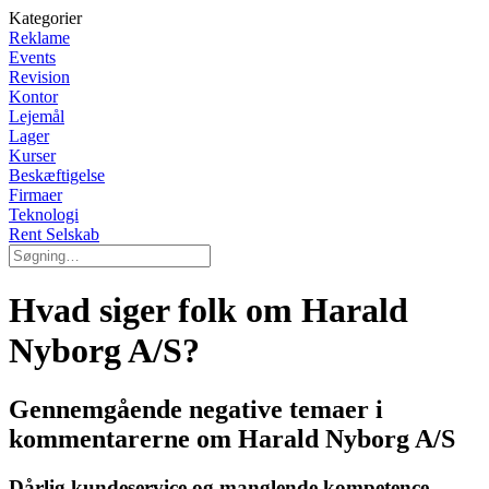
Kategorier
Reklame
Events
Revision
Kontor
Lejemål
Lager
Kurser
Beskæftigelse
Firmaer
Teknologi
Rent Selskab
Hvad siger folk om Harald
Nyborg A/S?
Gennemgående negative temaer i
kommentarerne om Harald Nyborg A/S
Dårlig kundeservice og manglende kompetence