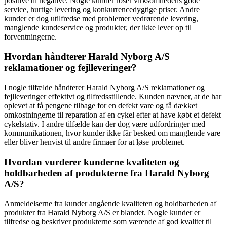
positive til negative. Nogle kunder roser virksomhedens gode
service, hurtige levering og konkurrencedygtige priser. Andre
kunder er dog utilfredse med problemer vedrørende levering,
manglende kundeservice og produkter, der ikke lever op til
forventningerne.
Hvordan håndterer Harald Nyborg A/S
reklamationer og fejlleveringer?
I nogle tilfælde håndterer Harald Nyborg A/S reklamationer og
fejlleveringer effektivt og tilfredsstillende. Kunden nævner, at de har
oplevet at få pengene tilbage for en defekt vare og få dækket
omkostningerne til reparation af en cykel efter at have købt et defekt
cykelstativ. I andre tilfælde kan der dog være udfordringer med
kommunikationen, hvor kunder ikke får besked om manglende vare
eller bliver henvist til andre firmaer for at løse problemet.
Hvordan vurderer kunderne kvaliteten og
holdbarheden af produkterne fra Harald Nyborg
A/S?
Anmeldelserne fra kunder angående kvaliteten og holdbarheden af
produkter fra Harald Nyborg A/S er blandet. Nogle kunder er
tilfredse og beskriver produkterne som værende af god kvalitet til