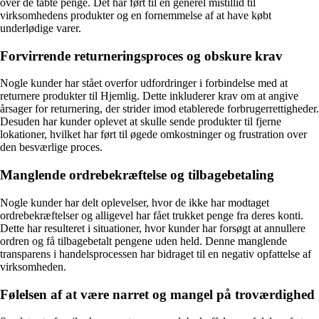
over de tabte penge. Det har ført til en generel mistillid til
virksomhedens produkter og en fornemmelse af at have købt
underlødige varer.
Forvirrende returneringsproces og obskure krav
Nogle kunder har stået overfor udfordringer i forbindelse med at
returnere produkter til Hjemlig. Dette inkluderer krav om at angive
årsager for returnering, der strider imod etablerede forbrugerrettigheder.
Desuden har kunder oplevet at skulle sende produkter til fjerne
lokationer, hvilket har ført til øgede omkostninger og frustration over
den besværlige proces.
Manglende ordrebekræftelse og tilbagebetaling
Nogle kunder har delt oplevelser, hvor de ikke har modtaget
ordrebekræftelser og alligevel har fået trukket penge fra deres konti.
Dette har resulteret i situationer, hvor kunder har forsøgt at annullere
ordren og få tilbagebetalt pengene uden held. Denne manglende
transparens i handelsprocessen har bidraget til en negativ opfattelse af
virksomheden.
Følelsen af at være narret og mangel på troværdighed