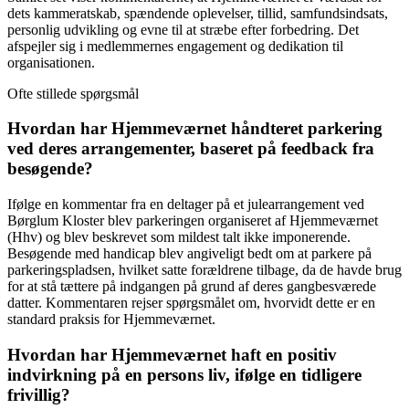
dets kammeratskab, spændende oplevelser, tillid, samfundsindsats,
personlig udvikling og evne til at stræbe efter forbedring. Det
afspejler sig i medlemmernes engagement og dedikation til
organisationen.
Ofte stillede spørgsmål
Hvordan har Hjemmeværnet håndteret parkering
ved deres arrangementer, baseret på feedback fra
besøgende?
Ifølge en kommentar fra en deltager på et julearrangement ved
Børglum Kloster blev parkeringen organiseret af Hjemmeværnet
(Hhv) og blev beskrevet som mildest talt ikke imponerende.
Besøgende med handicap blev angiveligt bedt om at parkere på
parkeringspladsen, hvilket satte forældrene tilbage, da de havde brug
for at stå tættere på indgangen på grund af deres gangbesværede
datter. Kommentaren rejser spørgsmålet om, hvorvidt dette er en
standard praksis for Hjemmeværnet.
Hvordan har Hjemmeværnet haft en positiv
indvirkning på en persons liv, ifølge en tidligere
frivillig?