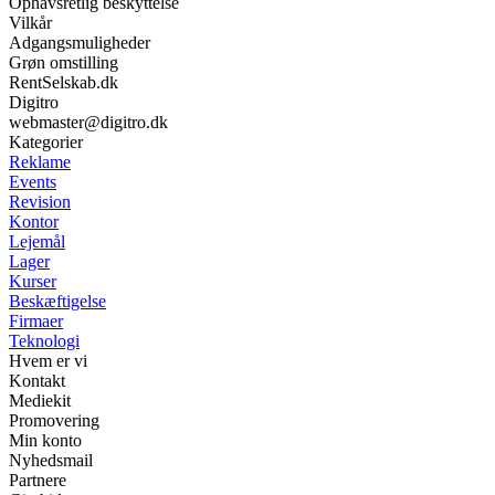
Ophavsretlig beskyttelse
Vilkår
Adgangsmuligheder
Grøn omstilling
RentSelskab.dk
Digitro
webmaster@digitro.dk
Kategorier
Reklame
Events
Revision
Kontor
Lejemål
Lager
Kurser
Beskæftigelse
Firmaer
Teknologi
Hvem er vi
Kontakt
Mediekit
Promovering
Min konto
Nyhedsmail
Partnere