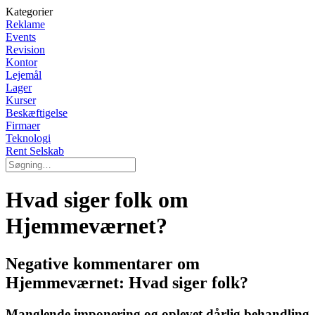
Kategorier
Reklame
Events
Revision
Kontor
Lejemål
Lager
Kurser
Beskæftigelse
Firmaer
Teknologi
Rent Selskab
Hvad siger folk om
Hjemmeværnet?
Negative kommentarer om
Hjemmeværnet: Hvad siger folk?
Manglende imponering og oplevet dårlig behandling