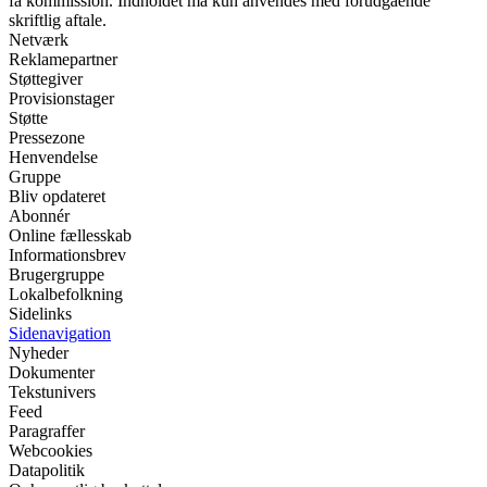
få kommission. Indholdet må kun anvendes med forudgående
skriftlig aftale.
Netværk
Reklamepartner
Støttegiver
Provisionstager
Støtte
Pressezone
Henvendelse
Gruppe
Bliv opdateret
Abonnér
Online fællesskab
Informationsbrev
Brugergruppe
Lokalbefolkning
Sidelinks
Sidenavigation
Nyheder
Dokumenter
Tekstunivers
Feed
Paragraffer
Webcookies
Datapolitik