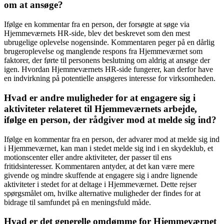
om at ansøge?
Ifølge en kommentar fra en person, der forsøgte at søge via
Hjemmeværnets HR-side, blev det beskrevet som den mest
ubrugelige oplevelse nogensinde. Kommentaren peger på en dårlig
brugeroplevelse og manglende respons fra Hjemmeværnet som
faktorer, der førte til personens beslutning om aldrig at ansøge der
igen. Hvordan Hjemmeværnets HR-side fungerer, kan derfor have
en indvirkning på potentielle ansøgeres interesse for virksomheden.
Hvad er andre muligheder for at engagere sig i
aktiviteter relateret til Hjemmeværnets arbejde,
ifølge en person, der rådgiver mod at melde sig ind?
Ifølge en kommentar fra en person, der advarer mod at melde sig ind
i Hjemmeværnet, kan man i stedet melde sig ind i en skydeklub, et
motionscenter eller andre aktiviteter, der passer til ens
fritidsinteresser. Kommentaren antyder, at det kan være mere
givende og mindre skuffende at engagere sig i andre lignende
aktiviteter i stedet for at deltage i Hjemmeværnet. Dette rejser
spørgsmålet om, hvilke alternative muligheder der findes for at
bidrage til samfundet på en meningsfuld måde.
Hvad er det generelle omdømme for Hjemmeværnet