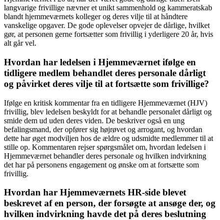
langvarige frivillige nævner et unikt sammenhold og kammeratskab
blandt hjemmeværnets kolleger og deres vilje til at håndtere
vanskelige opgaver. De gode oplevelser opvejer de dårlige, hvilket
gør, at personen gerne fortsætter som frivillig i yderligere 20 år, hvis
alt går vel.
Hvordan har ledelsen i Hjemmeværnet ifølge en
tidligere medlem behandlet deres personale dårligt
og påvirket deres vilje til at fortsætte som frivillige?
Ifølge en kritisk kommentar fra en tidligere Hjemmeværnet (HJV)
frivillig, blev ledelsen beskyldt for at behandle personalet dårligt og
smide dem ud uden deres viden. De beskriver også en ung
befalingsmand, der opfører sig højrøvet og arrogant, og hvordan
dette har øget modviljen hos de ældre og udsmidte medlemmer til at
stille op. Kommentaren rejser spørgsmålet om, hvordan ledelsen i
Hjemmeværnet behandler deres personale og hvilken indvirkning
det har på personens engagement og ønske om at fortsætte som
frivillig.
Hvordan har Hjemmeværnets HR-side blevet
beskrevet af en person, der forsøgte at ansøge der, og
hvilken indvirkning havde det på deres beslutning