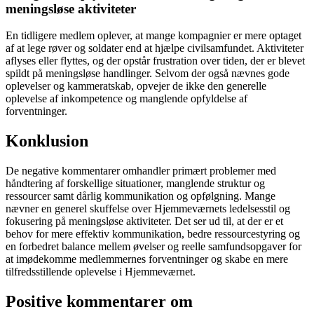
meningsløse aktiviteter
En tidligere medlem oplever, at mange kompagnier er mere optaget
af at lege røver og soldater end at hjælpe civilsamfundet. Aktiviteter
aflyses eller flyttes, og der opstår frustration over tiden, der er blevet
spildt på meningsløse handlinger. Selvom der også nævnes gode
oplevelser og kammeratskab, opvejer de ikke den generelle
oplevelse af inkompetence og manglende opfyldelse af
forventninger.
Konklusion
De negative kommentarer omhandler primært problemer med
håndtering af forskellige situationer, manglende struktur og
ressourcer samt dårlig kommunikation og opfølgning. Mange
nævner en generel skuffelse over Hjemmeværnets ledelsesstil og
fokusering på meningsløse aktiviteter. Det ser ud til, at der er et
behov for mere effektiv kommunikation, bedre ressourcestyring og
en forbedret balance mellem øvelser og reelle samfundsopgaver for
at imødekomme medlemmernes forventninger og skabe en mere
tilfredsstillende oplevelse i Hjemmeværnet.
Positive kommentarer om