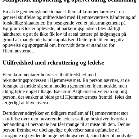
En af de gennemgående temaer i flere af kommentarerne er en
generel skuffelse og utilfredshed med Hjemmeværnets håndtering af
forskellige situationer. En besøgende ved et julearrangement på
Børglum Kloster oplevede, at parkeringspladsen blev dårligt
håndteret, og at de ikke fik lov til at stå tættere på indgangen på
grund af manglende handicappladser. Dette førte til en negativ
oplevelse og spørgsmål om, hvorvidt dette er standard for
Hjemmeværnet.
Utilfredshed med rekruttering og ledelse
Flere kommentarer henviser til utilfredshed med
rekrutteringsprocessen i Hjemmeværnet. En person nævner, at de
forsøgte at melde sig som medlem gennem en hjemmeside, men
aldrig hørte noget tilbage. Især som Afghanistan-veteran og ung
person, der ønsker at bidrage til Hjemmeværnets fremtid, føles det
ærgerligt at blive overset.
Derudover udtrykker en tidligere medlem af Hjemmeværnet stor
skuffelse over den nuværende ledelsesstil og beskriver, hvordan
behandling af personale har fået mange til at miste tilliden. Denne
person fremhæver ubehagelige oplevelser samt opfattelse af
arrogante og uvidende unge befalingsmænd, som fører til modvilje