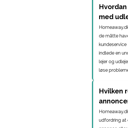
Hvordan 
med udl
Homeaway.dk b
de måtte have
kundeservice 
indlede en u
lejer og udlej
løse probleme
Hvilken r
annoncer
Homeaway.dk 
udfordring at