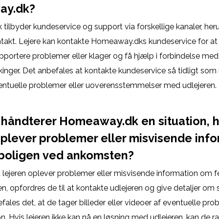
y.dk?
ilbyder kundeservice og support via forskellige kanaler, her
takt. Lejere kan kontakte Homeaway.dks kundeservice for at 
pportere problemer eller klager og få hjælp i forbindelse med
inger. Det anbefales at kontakte kundeservice så tidligt som 
entuelle problemer eller uoverensstemmelser med udlejeren.
håndterer Homeaway.dk en situation, 
oplever problemer eller misvisende inf
boligen ved ankomsten?
at lejeren oplever problemer eller misvisende information om f
, opfordres de til at kontakte udlejeren og give detaljer om s
ales det, at de tager billeder eller videoer af eventuelle pro
. Hvis lejeren ikke kan nå en løsning med udlejeren, kan de r