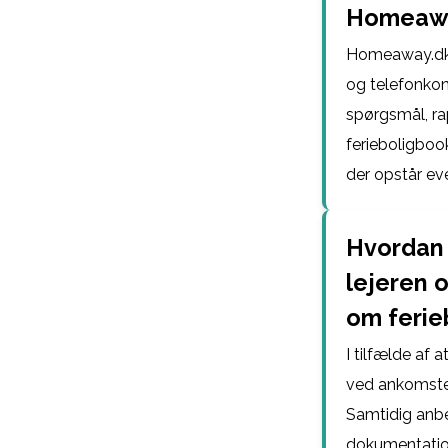
Homeawa
Homeaway.dk t
og telefonkon
spørgsmål, ra
ferieboligbook
der opstår ev
Hvordan 
lejeren 
om ferie
I tilfælde af 
ved ankomsten
Samtidig anbef
dokumentation