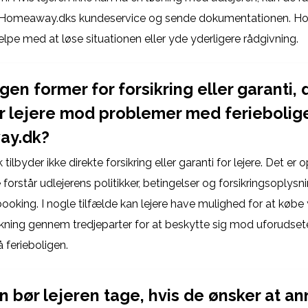
l Homeaway.dks kundeservice og sende dokumentationen. Ho
lpe med at løse situationen eller yde yderligere rådgivning.
gen former for forsikring eller garanti, 
r lejere mod problemer med feriebolig
y.dk?
byder ikke direkte forsikring eller garanti for lejere. Det er op 
e forstår udlejerens politikker, betingelser og forsikringsoplysni
ooking. I nogle tilfælde kan lejere have mulighed for at købe 
kning gennem tredjeparter for at beskytte sig mod uforudse
å ferieboligen.
in bør lejeren tage, hvis de ønsker at an