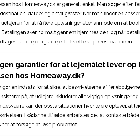
sen hos Homeaway.dk er generelt enkel. Man søger efter fer
 destination, datoer og antal gæster. Når man finder en passe
udlejeren for at få flere oplysninger eller anmode om at book
Betalingen sker normalt gennem hjemmesiden, og når betali
dtager både lejer og udlejer bekræftelse på reservationen.
gen garantier for at lejemålet lever op t
elsen hos Homeaway.dk?
r en indsats for at sikre, at beskrivelserne af ferieboligerne
insisterer på, at udlejere inkluderer alle vigtige oplysninger og 
desværre kan der opstå situationer, hvor lejere oplever, at le
eskrivelsen. I sådanne tilfælde anbefales det at kontakte både
or at forsøge at løse problemet.