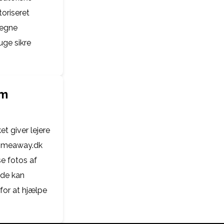
oriseret
 egne
uge sikre
om
t giver lejere
 Homeaway.dk
se fotos af
 de kan
for at hjælpe