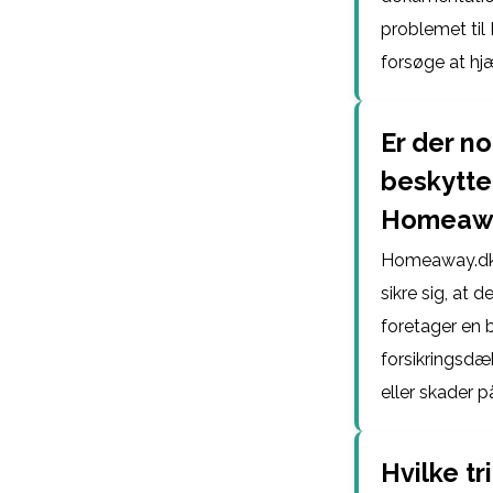
problemet ti
forsøge at hjæ
Er der no
beskytte
Homeawa
Homeaway.dk til
sikre sig, at d
foretager en b
forsikringsdæ
eller skader p
Hvilke tr