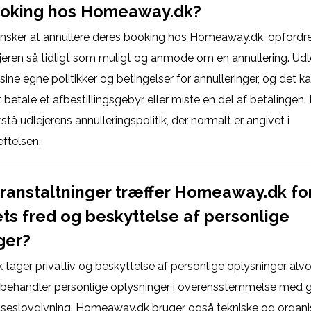
ooking hos Homeaway.dk?
 ønsker at annullere deres booking hos Homeaway.dk, opfordres
jeren så tidligt som muligt og anmode om en annullering. Udle
ine egne politikker og betingelser for annulleringer, og det 
betale et afbestillingsgebyr eller miste en del af betalingen. 
stå udlejerens annulleringspolitik, der normalt er angivet i
ftelsen.
oranstaltninger træffer Homeaway.dk for
ets fred og beskyttelse af personlige
ger?
ager privatliv og beskyttelse af personlige oplysninger alvor
g behandler personlige oplysninger i overensstemmelse med
seslovgivning. Homeaway.dk bruger også tekniske og organi