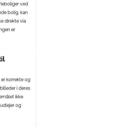
ieboliger ved
nde bolig, kan
e direkte via
ngen er
il
 er korrekte og
billeder i deres
jemålet ikke
 udlejer og