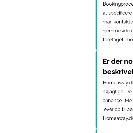
Bookingproces
at specificere
man kontakte 
hjemmesiden. 
foretaget, mo
Er der no
beskriv
Homeaway.dk gø
nøjagtige. De 
annoncer. Men 
lever op til b
Homeaway.dk f