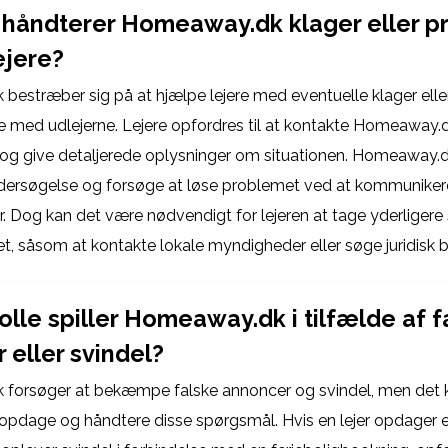
håndterer Homeaway.dk klager eller p
ejere?
estræber sig på at hjælpe lejere med eventuelle klager elle
 med udlejerne. Lejere opfordres til at kontakte Homeaway.
og give detaljerede oplysninger om situationen. Homeaway.dk
ndersøgelse og forsøge at løse problemet ved at kommunike
er. Dog kan det være nødvendigt for lejeren at tage yderligere s
t, såsom at kontakte lokale myndigheder eller søge juridisk b
olle spiller Homeaway.dk i tilfælde af f
 eller svindel?
forsøger at bekæmpe falske annoncer og svindel, men det 
 opdage og håndtere disse spørgsmål. Hvis en lejer opdager e