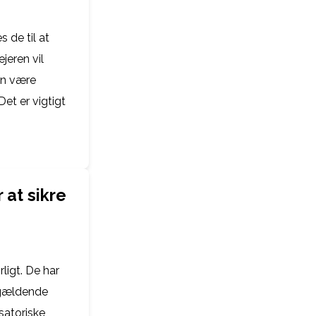
 de til at
jeren vil
kan være
Det er vigtigt
 at sikre
ligt. De har
 gældende
satoriske