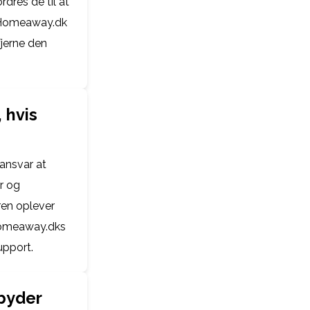
dres de til at
. Homeaway.dk
fjerne den
 hvis
 ansvar at
er og
ren oplever
 Homeaway.dks
upport.
lbyder