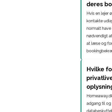
deres b
Hvis en lejer
kontakte udle
normalt have s
nødvendigt at 
at læse og for
bookingbekræ
Hvilke f
privatliv
oplysnin
Homeaway.dk t
adgang til o
databeskyttel