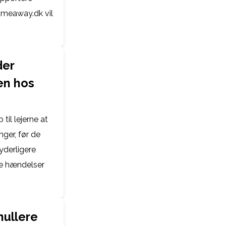
meaway.dk vil
der
en hos
til lejerne at
nger, før de
yderligere
te hændelser
nullere