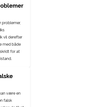
roblemer
r problemer,
dks
 vil derefter
re med både
kridt for at
istand.
alske
kan være en
n falsk