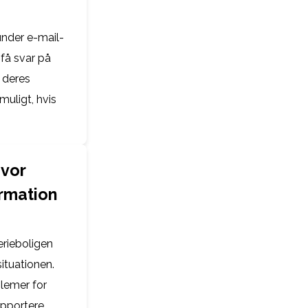
under e-mail-
få svar på
 deres
muligt, hvis
hvor
ormation
erieboligen
ituationen.
blemer for
apportere