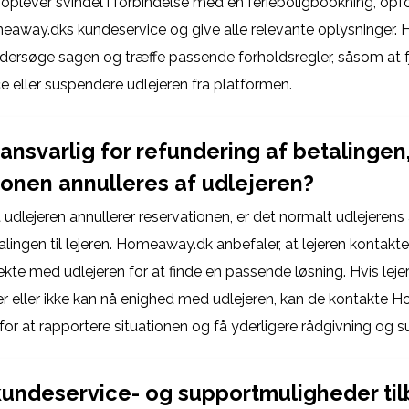
oplever svindel i forbindelse med en ferieboligbookning, opfor
eaway.dks kundeservice og give alle relevante oplysninger
undersøge sagen og træffe passende forholdsregler, såsom at 
e eller suspendere udlejeren fra platformen.
ansvarlig for refundering af betalingen,
ionen annulleres af udlejeren?
at udlejeren annullerer reservationen, er det normalt udlejerens
lingen til lejeren. Homeaway.dk anbefaler, at lejeren kontakt
ekte med udlejeren for at finde en passende løsning. Hvis leje
r eller ikke kan nå enighed med udlejeren, kan de kontakte
for at rapportere situationen og få yderligere rådgivning og s
kundeservice- og supportmuligheder ti