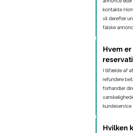
annonce eller 
kontakte Hom
vil derefter 
falske annonc
Hvem er 
reservat
I tilfælde af 
refundere beta
forhandler dir
vanskelighede
kundeservice 
Hvilken 