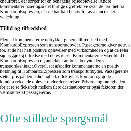
chauffører, der sørger for en behagelig rejseoplevelse. Andre
kommentarer roser også det hurtige og effektive svar, de har fået fra
KombardoExpressen, når de har haft behov for assistance eller
vejledning.
Tillid og tilfredshed
Flere af kommentarerne udtrykker generel tilfredshed med
KombardoExpressen som transportudbyder. Passagererne giver udtryk
for, at de har haft positive oplevelser med virksomheden og at de føler
sig trygge og tilfredse med deres rejser. Kommentarerne viser tillid til
KombardoExpressen og anbefaler andre at benytte deres
transportløsninger.Overall set afspejler kommentarerne en positiv
holdning til KombardoExpressen som transportudbyder. Passagererne
sætter pris på den pålidelighed, effektivitet, komfort og gode
kundeservice, de oplever under deres rejser. Priserne og muligheden
for at rejse fleksibelt mellem flere destinationer er også faktorer, der
værdsættes af passagererne.
Ofte stillede spørgsmål