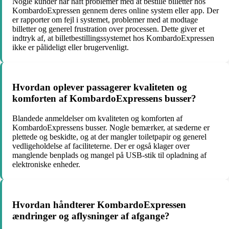
Nogle kunder har haft problemer med at bestille billetter hos
KombardoExpressen gennem deres online system eller app. Der
er rapporter om fejl i systemet, problemer med at modtage
billetter og generel frustration over processen. Dette giver et
indtryk af, at billetbestillingssystemet hos KombardoExpressen
ikke er pålideligt eller brugervenligt.
Hvordan oplever passagerer kvaliteten og
komforten af KombardoExpressens busser?
Blandede anmeldelser om kvaliteten og komforten af
KombardoExpressens busser. Nogle bemærker, at sæderne er
plettede og beskidte, og at der mangler toiletpapir og generel
vedligeholdelse af faciliteterne. Der er også klager over
manglende benplads og mangel på USB-stik til opladning af
elektroniske enheder.
Hvordan håndterer KombardoExpressen
ændringer og aflysninger af afgange?