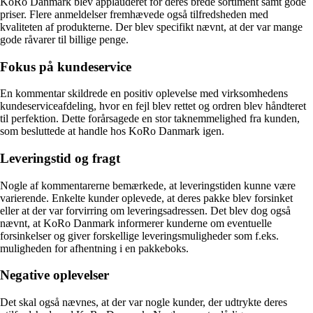
KoRo Danmark blev applauderet for deres brede sortiment samt gode
priser. Flere anmeldelser fremhævede også tilfredsheden med
kvaliteten af produkterne. Der blev specifikt nævnt, at der var mange
gode råvarer til billige penge.
Fokus på kundeservice
En kommentar skildrede en positiv oplevelse med virksomhedens
kundeserviceafdeling, hvor en fejl blev rettet og ordren blev håndteret
til perfektion. Dette forårsagede en stor taknemmelighed fra kunden,
som besluttede at handle hos KoRo Danmark igen.
Leveringstid og fragt
Nogle af kommentarerne bemærkede, at leveringstiden kunne være
varierende. Enkelte kunder oplevede, at deres pakke blev forsinket
eller at der var forvirring om leveringsadressen. Det blev dog også
nævnt, at KoRo Danmark informerer kunderne om eventuelle
forsinkelser og giver forskellige leveringsmuligheder som f.eks.
muligheden for afhentning i en pakkeboks.
Negative oplevelser
Det skal også nævnes, at der var nogle kunder, der udtrykte deres