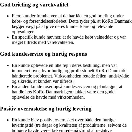
God briefing og varekvalitet
Flere kunder fremhæver, at de har fået en god briefing under
købs- og forsendelsesforløbet. Dette tyder på, at KoRo Danmark
lægger vægt på at give deres kunder klare og relevante
oplysninger.
En specifik kunde nævner, at de havde købt valnødder og var
meget tilfreds med varekvaliteten.
God kundeservice og hurtig respons
En kunde oplevede en lille fejl i deres bestilling, men var
imponeret over, hvor hurtigt og professionelt KoRo Danmark
håndterede problemet. Virksomheden rettede fejlen, undskyldte
og sikrede, at kunden var tilfreds.
En anden kunde roser også kundeservicen og planlægger at
handle hos KoRo Danmark igen, takket være den gode
oplevelse de havde med virksomheden.
Positiv overraskelse og hurtig levering
En kunde blev positivt overrasket over både den hurtige
leveringstid (tre dage) og kvaliteten af ​​produkterne, selvom de
tidligere havde været bekymrede på grund af negative