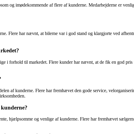
psom og imødekommende af flere af kunderne. Medarbejderne er venlige o
nderne. Flere har nævnt, at bilerne var i god stand og klargjorte ved a
arkedet?
ge i forhold til markedet. Flere kunder har nævnt, at de fik en god pris 
?
stedelen af kunderne. Flere har fremhævet den gode service, velorganise
virksomheden.
f kunderne?
tente, hjælpsomme og venlige af kunderne. Flere har fremhævet sælgern