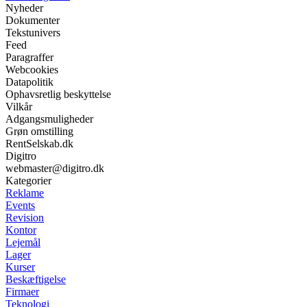
Nyheder
Dokumenter
Tekstunivers
Feed
Paragraffer
Webcookies
Datapolitik
Ophavsretlig beskyttelse
Vilkår
Adgangsmuligheder
Grøn omstilling
RentSelskab.dk
Digitro
webmaster@digitro.dk
Kategorier
Reklame
Events
Revision
Kontor
Lejemål
Lager
Kurser
Beskæftigelse
Firmaer
Teknologi