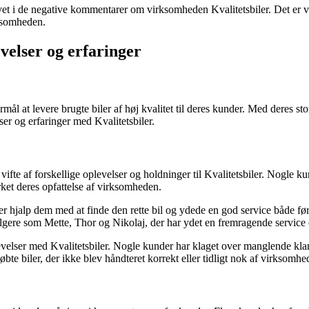
t i de negative kommentarer om virksomheden Kvalitetsbiler. Det er vig
rksomheden.
evelser og erfaringer
rmål at levere brugte biler af høj kvalitet til deres kunder. Med deres st
ser og erfaringer med Kvalitetsbiler.
vifte af forskellige oplevelser og holdninger til Kvalitetsbiler. Nogle k
rket deres opfattelse af virksomheden.
jalp dem med at finde den rette bil og ydede en god service både før, 
gere som Mette, Thor og Nikolaj, der har ydet en fremragende service 
evelser med Kvalitetsbiler. Nogle kunder har klaget over manglende klarg
e biler, der ikke blev håndteret korrekt eller tidligt nok af virksomhe