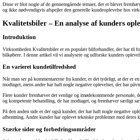
Disse er blot nogle af de gennemgående temaer, der er blevet fremhæve
og ikke nødvendigvis afspejler den generelle kundeoplevelse hos vi
Kvalitetsbiler – En analyse af kunders opl
Introduktion
Virksomheden Kvalitetsbiler er en populær bilforhandler, der har til fo
bilkøbere. I denne artikel vil vi analysere og udforske kunders oplevel
En varieret kundetilfredshed
Når man ser på kommentarerne fra kunder, er det tydeligt, at der er en 
modtaget, mens andre har haft nogle negative oplevelser, der har påvi
Flere kunder fremhæver det venlige og imødekommende personale, der h
og kompetente behandling, de har modtaget, og fremhæver særligt sæl
På den anden side er der også kunder, der har haft nogle negative opl
afhentning. Andre kunder har oplevet tekniske problemer med deres købt
Stærke sider og forbedringsområder