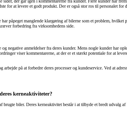
rke sider, der går igen i kommentarerne fra kunder. Flere kunder har frem
dste for at levere et godt produkt. Der er også stor ros til personalet fo
 har påpeget manglende klargøring af bilerne som et problem, hvilket p
kræver forbedring fra virksomhedens side.
ive og negative anmeldelser fra deres kunder. Mens nogle kunder har opl
dringer viser kommentarerne, at der er et stærkt potentiale for at lev
g arbejde på at forbedre deres processer og kundeservice. Ved at adr
deres kerneaktiviteter?
 af brugte biler. Deres kerneaktivitet består i at tilbyde et bredt udvalg