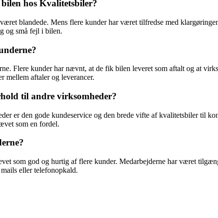
bilen hos Kvalitetsbiler?
 været blandede. Mens flere kunder har været tilfredse med klargøringen
og små fejl i bilen.
 kunderne?
rne. Flere kunder har nævnt, at de fik bilen leveret som aftalt og at vi
 mellem aftaler og leverancer.
orhold til andre virksomheder?
heder er den gode kundeservice og den brede vifte af kvalitetsbiler til 
hævet som en fordel.
derne?
vet som god og hurtig af flere kunder. Medarbejderne har været tilgæng
ails eller telefonopkald.