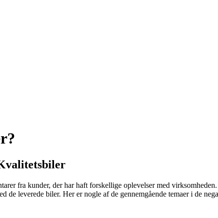
er?
alitetsbiler
arer fra kunder, der har haft forskellige oplevelser med virksomhed
 ved de leverede biler. Her er nogle af de gennemgående temaer i de ne