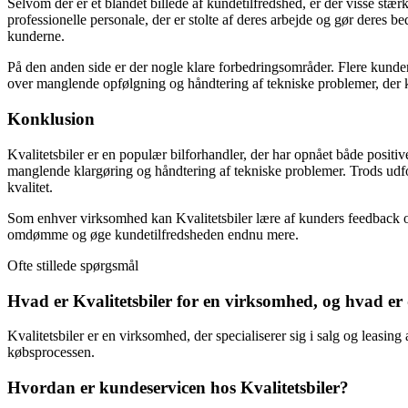
Selvom der er et blandet billede af kundetilfredshed, er der visse stæ
professionelle personale, der er stolte af deres arbejde og gør deres be
kunderne.
På den anden side er der nogle klare forbedringsområder. Flere kunder
over manglende opfølgning og håndtering af tekniske problemer, der 
Konklusion
Kvalitetsbiler er en populær bilforhandler, der har opnået både posit
manglende klargøring og håndtering af tekniske problemer. Trods udfor
kvalitet.
Som enhver virksomhed kan Kvalitetsbiler lære af kunders feedback o
omdømme og øge kundetilfredsheden endnu mere.
Ofte stillede spørgsmål
Hvad er Kvalitetsbiler for en virksomhed, og hvad er 
Kvalitetsbiler er en virksomhed, der specialiserer sig i salg og leasing
købsprocessen.
Hvordan er kundeservicen hos Kvalitetsbiler?