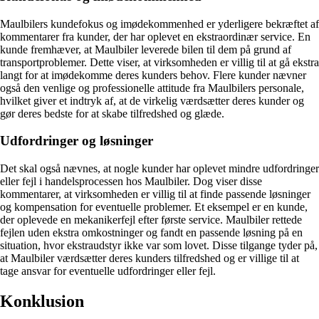
Maulbilers kundefokus og imødekommenhed er yderligere bekræftet af
kommentarer fra kunder, der har oplevet en ekstraordinær service. En
kunde fremhæver, at Maulbiler leverede bilen til dem på grund af
transportproblemer. Dette viser, at virksomheden er villig til at gå ekstra
langt for at imødekomme deres kunders behov. Flere kunder nævner
også den venlige og professionelle attitude fra Maulbilers personale,
hvilket giver et indtryk af, at de virkelig værdsætter deres kunder og
gør deres bedste for at skabe tilfredshed og glæde.
Udfordringer og løsninger
Det skal også nævnes, at nogle kunder har oplevet mindre udfordringer
eller fejl i handelsprocessen hos Maulbiler. Dog viser disse
kommentarer, at virksomheden er villig til at finde passende løsninger
og kompensation for eventuelle problemer. Et eksempel er en kunde,
der oplevede en mekanikerfejl efter første service. Maulbiler rettede
fejlen uden ekstra omkostninger og fandt en passende løsning på en
situation, hvor ekstraudstyr ikke var som lovet. Disse tilgange tyder på,
at Maulbiler værdsætter deres kunders tilfredshed og er villige til at
tage ansvar for eventuelle udfordringer eller fejl.
Konklusion