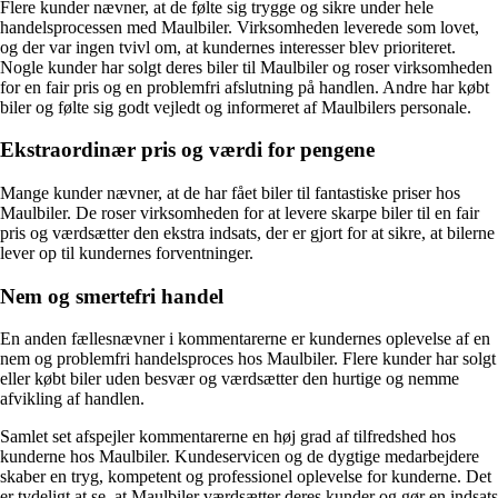
Flere kunder nævner, at de følte sig trygge og sikre under hele
handelsprocessen med Maulbiler. Virksomheden leverede som lovet,
og der var ingen tvivl om, at kundernes interesser blev prioriteret.
Nogle kunder har solgt deres biler til Maulbiler og roser virksomheden
for en fair pris og en problemfri afslutning på handlen. Andre har købt
biler og følte sig godt vejledt og informeret af Maulbilers personale.
Ekstraordinær pris og værdi for pengene
Mange kunder nævner, at de har fået biler til fantastiske priser hos
Maulbiler. De roser virksomheden for at levere skarpe biler til en fair
pris og værdsætter den ekstra indsats, der er gjort for at sikre, at bilerne
lever op til kundernes forventninger.
Nem og smertefri handel
En anden fællesnævner i kommentarerne er kundernes oplevelse af en
nem og problemfri handelsproces hos Maulbiler. Flere kunder har solgt
eller købt biler uden besvær og værdsætter den hurtige og nemme
afvikling af handlen.
Samlet set afspejler kommentarerne en høj grad af tilfredshed hos
kunderne hos Maulbiler. Kundeservicen og de dygtige medarbejdere
skaber en tryg, kompetent og professionel oplevelse for kunderne. Det
er tydeligt at se, at Maulbiler værdsætter deres kunder og gør en indsats