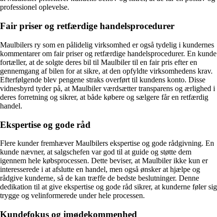
professionel oplevelse.
Fair priser og retfærdige handelsprocedurer
Maulbilers ry som en pålidelig virksomhed er også tydelig i kundernes
kommentarer om fair priser og retfærdige handelsprocedurer. En kunde
fortæller, at de solgte deres bil til Maulbiler til en fair pris efter en
gennemgang af bilen for at sikre, at den opfyldte virksomhedens krav.
Efterfølgende blev pengene straks overført til kundens konto. Disse
vidnesbyrd tyder på, at Maulbiler værdsætter transparens og ærlighed i
deres forretning og sikrer, at både købere og sælgere får en retfærdig
handel.
Ekspertise og gode råd
Flere kunder fremhæver Maulbilers ekspertise og gode rådgivning. En
kunde nævner, at salgschefen var god til at guide og støtte dem
igennem hele købsprocessen. Dette beviser, at Maulbiler ikke kun er
interesserede i at afslutte en handel, men også ønsker at hjælpe og
rådgive kunderne, så de kan træffe de bedste beslutninger. Denne
dedikation til at give ekspertise og gode råd sikrer, at kunderne føler sig
trygge og velinformerede under hele processen.
Kundefokus og imødekommenhed