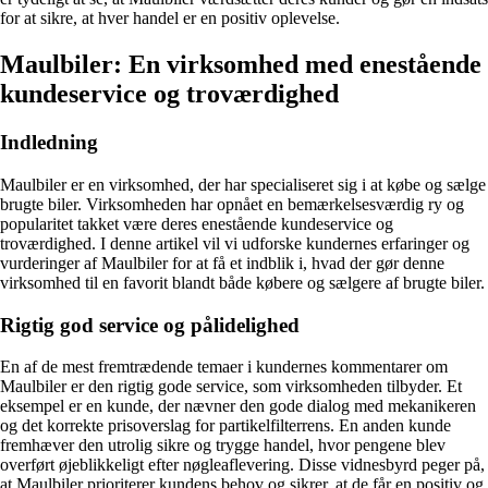
for at sikre, at hver handel er en positiv oplevelse.
Maulbiler: En virksomhed med enestående
kundeservice og troværdighed
Indledning
Maulbiler er en virksomhed, der har specialiseret sig i at købe og sælge
brugte biler. Virksomheden har opnået en bemærkelsesværdig ry og
popularitet takket være deres enestående kundeservice og
troværdighed. I denne artikel vil vi udforske kundernes erfaringer og
vurderinger af Maulbiler for at få et indblik i, hvad der gør denne
virksomhed til en favorit blandt både købere og sælgere af brugte biler.
Rigtig god service og pålidelighed
En af de mest fremtrædende temaer i kundernes kommentarer om
Maulbiler er den rigtig gode service, som virksomheden tilbyder. Et
eksempel er en kunde, der nævner den gode dialog med mekanikeren
og det korrekte prisoverslag for partikelfilterrens. En anden kunde
fremhæver den utrolig sikre og trygge handel, hvor pengene blev
overført øjeblikkeligt efter nøgleaflevering. Disse vidnesbyrd peger på,
at Maulbiler prioriterer kundens behov og sikrer, at de får en positiv og