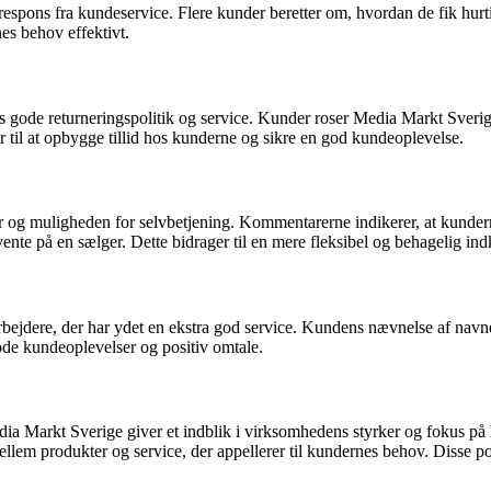
pons fra kundeservice. Flere kunder beretter om, hvordan de fik hurtig
s behov effektivt.
s gode returneringspolitik og service. Kunder roser Media Markt Sverige
r til at opbygge tillid hos kunderne og sikre en god kundeoplevelse.
g muligheden for selvbetjening. Kommentarerne indikerer, at kunderne s
vente på en sælger. Dette bidrager til en mere fleksibel og behagelig in
bejdere, der har ydet en ekstra god service. Kundens nævnelse af nav
ode kundeoplevelser og positiv omtale.
arkt Sverige giver et indblik i virksomhedens styrker og fokus på kun
llem produkter og service, der appellerer til kundernes behov. Disse 