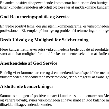
En anden positivt tilbagevendende kommentar handler om den hurtige res
tager kundehenvendelser alvorligt og forsøger at imødekomme kunderne
God Returneringspolitik og Service
En tredje positivt tema, der går igen i kommentarerne, er virksomheden
professionelt. Eksempler på hurtige og problemfri returneringer bidrage
Bredt Udvalg og Mulighed for Selvbetjening
Flere kunder fremhæver også virksomhedens brede udvalg af produkter o
samt at de har mulighed for at udforske sortimentet selv uden at skulle 
Anerkendelse af God Service
Endelig viser kommentarerne også en anerkendelse af specifikke medar
virksomheden har dedikerede medarbejdere, der bidrager til at skabe g
Afsluttende bemærkninger
Sammensætningen af positive temaer i kundernes kommentarer om Media M
og variere udvalg, synes virksomheden at have skabt en god balance me
tiltrække tilbagevendende kunder.