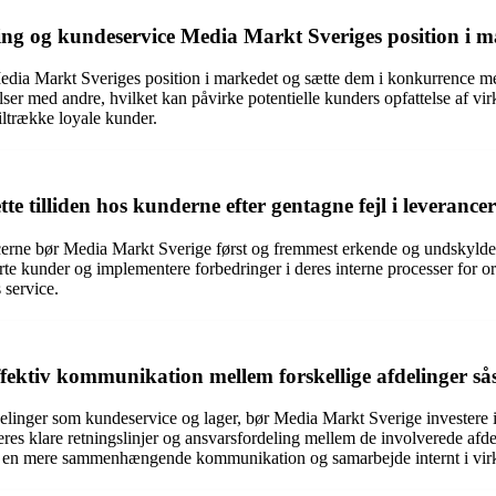
g og kundeservice Media Markt Sveriges position i m
ia Markt Sveriges position i markedet og sætte dem i konkurrence me
velser med andre, hvilket kan påvirke potentielle kunders opfattelse af 
tiltrække loyale kunder.
 tilliden hos kunderne efter gentagne fejl i leverance
ncerne bør Media Markt Sverige først og fremmest erkende og undskylde for
erørte kunder og implementere forbedringer i deres interne processer f
 service.
ektiv kommunikation mellem forskellige afdelinger så
elinger som kundeservice og lager, bør Media Markt Sverige investere i
es klare retningslinjer og ansvarsfordeling mellem de involverede afdeli
me en mere sammenhængende kommunikation og samarbejde internt i vi