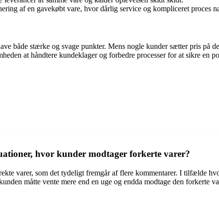
ering af en gavekøbt vare, hvor dårlig service og kompliceret proces 
have både stærke og svage punkter. Mens nogle kunder sætter pris på 
heden at håndtere kundeklager og forbedre processer for at sikre en pos
ationer, hvor kunder modtager forkerte varer?
kte varer, som det tydeligt fremgår af flere kommentarer. I tilfælde hvor
at kunden måtte vente mere end en uge og endda modtage den forkerte va