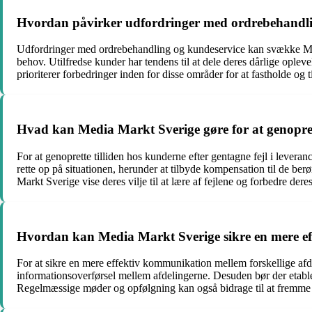
Hvordan påvirker udfordringer med ordrebehandlin
Udfordringer med ordrebehandling og kundeservice kan svække Med
behov. Utilfredse kunder har tendens til at dele deres dårlige ople
prioriterer forbedringer inden for disse områder for at fastholde og 
Hvad kan Media Markt Sverige gøre for at genoprette
For at genoprette tilliden hos kunderne efter gentagne fejl i levera
rette op på situationen, herunder at tilbyde kompensation til de b
Markt Sverige vise deres vilje til at lære af fejlene og forbedre deres
Hvordan kan Media Markt Sverige sikre en mere eff
For at sikre en mere effektiv kommunikation mellem forskellige afd
informationsoverførsel mellem afdelingerne. Desuden bør der etabler
Regelmæssige møder og opfølgning kan også bidrage til at frem