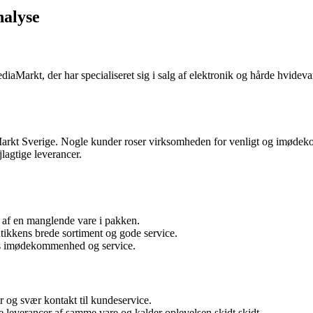
alyse
iaMarkt, der har specialiseret sig i salg af elektronik og hårde hvidev
rkt Sverige. Nogle kunder roser virksomheden for venligt og imødeko
lagtige leverancer.
 af en manglende vare i pakken.
ikkens brede sortiment og gode service.
res imødekommenhed og service.
r og svær kontakt til kundeservice.
 leverancer af samme vare og kalder oplevelsen skidt skidt.