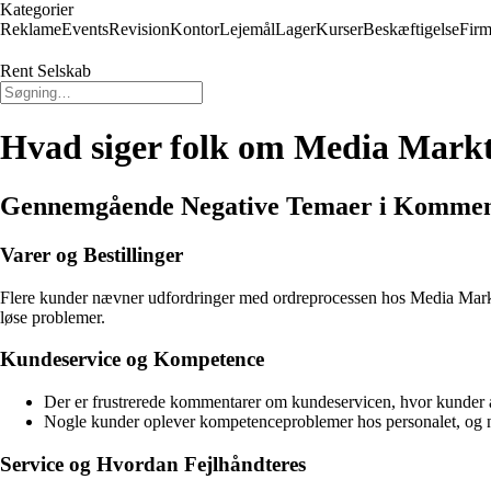
Kategorier
Reklame
Events
Revision
Kontor
Lejemål
Lager
Kurser
Beskæftigelse
Firm
Rent Selskab
Hvad siger folk om Media Markt
Gennemgående Negative Temaer i Kommen
Varer og Bestillinger
Flere kunder nævner udfordringer med ordreprocessen hos Media Markt S
løse problemer.
Kundeservice og Kompetence
Der er frustrerede kommentarer om kundeservicen, hvor kunder angiv
Nogle kunder oplever kompetenceproblemer hos personalet, og næ
Service og Hvordan Fejlhåndteres