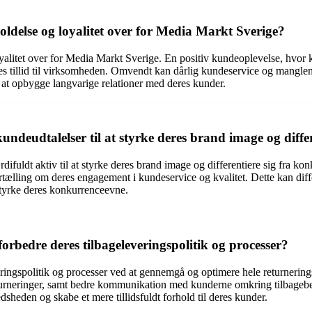
ldelse og loyalitet over for Media Markt Sverige?
oyalitet over for Media Markt Sverige. En positiv kundeoplevelse, hvor 
es tillid til virksomheden. Omvendt kan dårlig kundeservice og manglend
r at opbygge langvarige relationer med deres kunder.
deudtalelser til at styrke deres brand image og differ
fuldt aktiv til at styrke deres brand image og differentiere sig fra k
tælling om deres engagement i kundeservice og kvalitet. Dette kan diff
styrke deres konkurrenceevne.
rbedre deres tilbageleveringspolitik og processer?
ringspolitik og processer ved at gennemgå og optimere hele returnering
returneringer, samt bedre kommunikation med kunderne omkring tilbageb
heden og skabe et mere tillidsfuldt forhold til deres kunder.