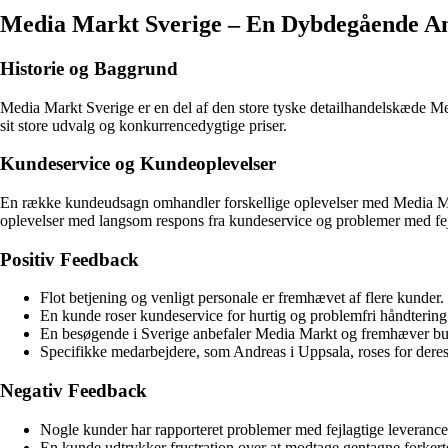
Media Markt Sverige – En Dybdegående An
Historie og Baggrund
Media Markt Sverige er en del af den store tyske detailhandelskæde Med
sit store udvalg og konkurrencedygtige priser.
Kundeservice og Kundeoplevelser
En række kundeudsagn omhandler forskellige oplevelser med Media Ma
oplevelser med langsom respons fra kundeservice og problemer med fej
Positiv Feedback
Flot betjening og venligt personale er fremhævet af flere kunder.
En kunde roser kundeservice for hurtig og problemfri håndtering
En besøgende i Sverige anbefaler Media Markt og fremhæver but
Specifikke medarbejdere, som Andreas i Uppsala, roses for de
Negativ Feedback
Nogle kunder har rapporteret problemer med fejlagtige leverance
En kunde udtrykker frustration over at modtage gentagne forkerte