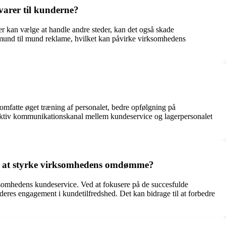
varer til kunderne?
r kan vælge at handle andre steder, kan det også skade
v mund til mund reklame, hvilket kan påvirke virksomhedens
mfatte øget træning af personalet, bedre opfølgning på
ffektiv kommunikationskanal mellem kundeservice og lagerpersonalet
il at styrke virksomhedens omdømme?
ksomhedens kundeservice. Ved at fokusere på de succesfulde
deres engagement i kundetilfredshed. Det kan bidrage til at forbedre