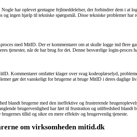
Nogle har oplevet gentagne fejlmeddelelser, der forhindrer dem i at logg
tus og ingen hjælp til tekniske spørgsmål. Disse tekniske problemer har r
gin-proces med MitID. Der er kommentarer om at skulle logge ind flere 
res tjenester, når de har brug for det. Denne besværlige login-proces ha
 MitID. Kommentarer omfatter klager over svag kodeoplæselyd, problem
emer gør det vanskeligt for brugerne at bruge MitID i deres daglige liv
hed blandt brugerne med den ineffektive og frustrerende brugeroplevel
nglende brugervenlighed har ført til frustration og utilfredshed blandt 
brugernes tillid og sikre en mere effektiv og brugervenlig tjeneste.
rerne om virksomheden mitid.dk