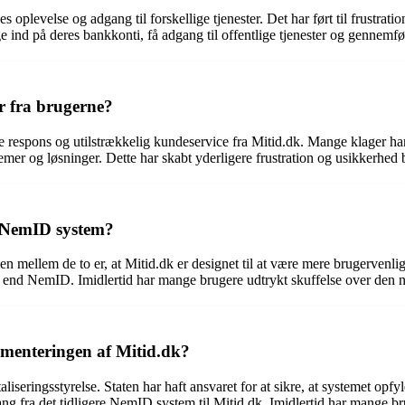
oplevelse og adgang til forskellige tjenester. Det har ført til frustrat
 ind på deres bankkonti, få adgang til offentlige tjenester og gennemfør
r fra brugerne?
 respons og utilstrækkelig kundeservice fra Mitid.dk. Mange klager har 
er og løsninger. Dette har skabt yderligere frustration og usikkerhed 
e NemID system?
n mellem de to er, at Mitid.dk er designet til at være mere brugervenl
t end NemID. Imidlertid har mange brugere udtrykt skuffelse over den n
ementeringen af Mitid.dk?
iseringsstyrelse. Staten har haft ansvaret for at sikre, at systemet opfyl
rgang fra det tidligere NemID system til Mitid.dk. Imidlertid har mange b