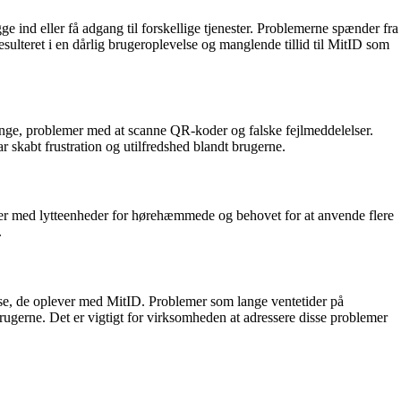
e ind eller få adgang til forskellige tjenester. Problemerne spænder fra
esulteret i en dårlig brugeroplevelse og manglende tillid til MitID som
gange, problemer med at scanne QR-koder og falske fejlmeddelelser.
r skabt frustration og utilfredshed blandt brugerne.
er med lytteenheder for hørehæmmede og behovet for at anvende flere
.
se, de oplever med MitID. Problemer som lange ventetider på
brugerne. Det er vigtigt for virksomheden at adressere disse problemer