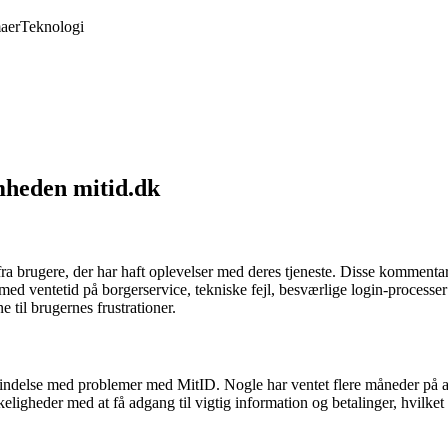
aer
Teknologi
mheden mitid.dk
rugere, der har haft oplevelser med deres tjeneste. Disse kommentarer 
 ventetid på borgerservice, tekniske fejl, besværlige login-processer 
til brugernes frustrationer.
bindelse med problemer med MitID. Nogle har ventet flere måneder på at 
skeligheder med at få adgang til vigtig information og betalinger, hvilket