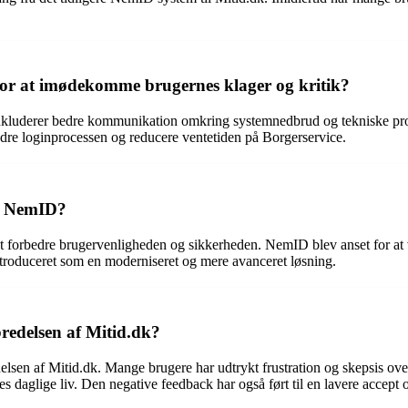
for at imødekomme brugernes klager og kritik?
 inkluderer bedre kommunikation omkring systemnedbrud og tekniske pro
edre loginprocessen og reducere ventetiden på Borgerservice.
or NemID?
m at forbedre brugervenligheden og sikkerheden. NemID blev anset for
introduceret som en moderniseret og mere avanceret løsning.
redelsen af Mitid.dk?
sen af Mitid.dk. Mange brugere har udtrykt frustration og skepsis over s
s daglige liv. Den negative feedback har også ført til en lavere accept