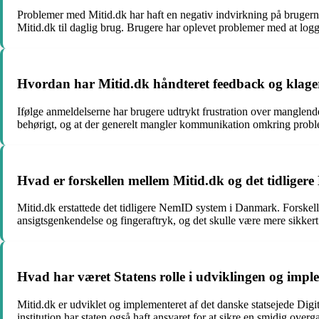
Problemer med Mitid.dk har haft en negativ indvirkning på brugernes 
Mitid.dk til daglig brug. Brugere har oplevet problemer med at logge
Hvordan har Mitid.dk håndteret feedback og klage
Ifølge anmeldelserne har brugere udtrykt frustration over manglende
behørigt, og at der generelt mangler kommunikation omkring problem
Hvad er forskellen mellem Mitid.dk og det tidliger
Mitid.dk erstattede det tidligere NemID system i Danmark. Forskelle
ansigtsgenkendelse og fingeraftryk, og det skulle være mere sikker
Hvad har været Statens rolle i udviklingen og impl
Mitid.dk er udviklet og implementeret af det danske statsejede Digital
institution har staten også haft ansvaret for at sikre en smidig ove