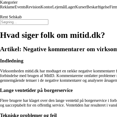
Kategorier
Reklame
Events
Revision
Kontor
Lejemål
Lager
Kurser
Beskæftigelse
Firm
Rent Selskab
Hvad siger folk om mitid.dk?
Artikel: Negative kommentarer om virkso
Indledning
Virksomheden mitid.dk har modtaget en række negative kommentarer fra b
forbindelse med brugen af MitID. Kommentarerne omfatter problemer med
gennemgående temaer i de negative kommentarer og analysere årsagerne 
Lange ventetider på borgerservice
Flere brugere har klaget over den lange ventetid på borgerservice i for
og uacceptabelt for en offentlig service. Ventetiden har resulteret i van
Tekniske problemer og fejl