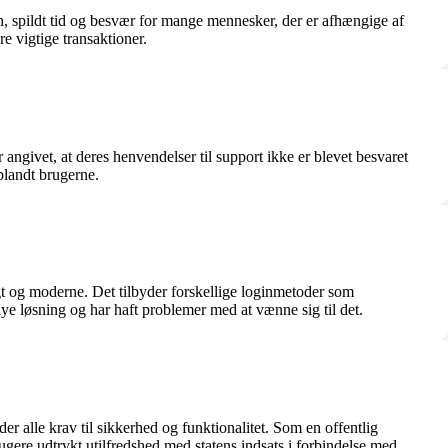
ion, spildt tid og besvær for mange mennesker, der er afhængige af
e vigtige transaktioner.
angivet, at deres henvendelser til support ikke er blevet besvaret
blandt brugerne.
igt og moderne. Det tilbyder forskellige loginmetoder som
ye løsning og har haft problemer med at vænne sig til det.
der alle krav til sikkerhed og funktionalitet. Som en offentlig
rugere udtrykt utilfredshed med statens indsats i forbindelse med