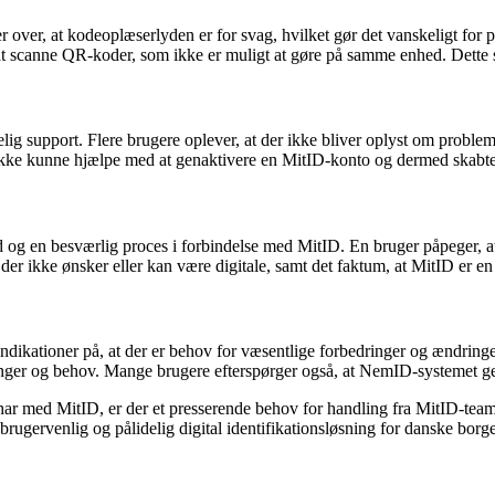
ver, at kodeoplæserlyden er for svag, hvilket gør det vanskeligt for 
 scanne QR-koder, som ikke er muligt at gøre på samme enhed. Dette s
g support. Flere brugere oplever, at der ikke bliver oplyst om problemer
ikke kunne hjælpe med at genaktivere en MitID-konto og dermed skabt
g en besværlig proces i forbindelse med MitID. En bruger påpeger, at 
der ikke ønsker eller kan være digitale, samt det faktum, at MitID er en
indikationer på, at der er behov for væsentlige forbedringer og ændrin
ntninger og behov. Mange brugere efterspørger også, at NemID-systemet ge
ar med MitID, er der et presserende behov for handling fra MitID-teamet 
rugervenlig og pålidelig digital identifikationsløsning for danske borge