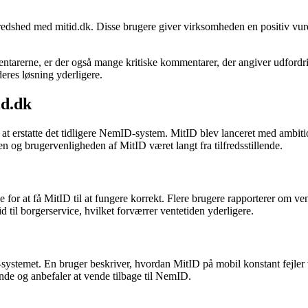
redshed med mitid.dk. Disse brugere giver virksomheden en positiv vurd
ntarerne, er der også mange kritiske kommentarer, der angiver udfordrin
eres løsning yderligere.
id.dk
l at erstatte det tidligere NemID-system. MitID blev lanceret med ambit
n og brugervenligheden af MitID været langt fra tilfredsstillende.
for at få MitID til at fungere korrekt. Flere brugere rapporterer om ven
d til borgerservice, hvilket forværrer ventetiden yderligere.
systemet. En bruger beskriver, hvordan MitID på mobil konstant fejler v
e og anbefaler at vende tilbage til NemID.