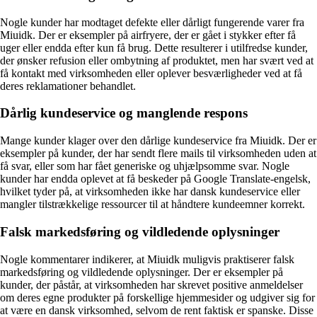
Nogle kunder har modtaget defekte eller dårligt fungerende varer fra
Miuidk. Der er eksempler på airfryere, der er gået i stykker efter få
uger eller endda efter kun få brug. Dette resulterer i utilfredse kunder,
der ønsker refusion eller ombytning af produktet, men har svært ved at
få kontakt med virksomheden eller oplever besværligheder ved at få
deres reklamationer behandlet.
Dårlig kundeservice og manglende respons
Mange kunder klager over den dårlige kundeservice fra Miuidk. Der er
eksempler på kunder, der har sendt flere mails til virksomheden uden at
få svar, eller som har fået generiske og uhjælpsomme svar. Nogle
kunder har endda oplevet at få beskeder på Google Translate-engelsk,
hvilket tyder på, at virksomheden ikke har dansk kundeservice eller
mangler tilstrækkelige ressourcer til at håndtere kundeemner korrekt.
Falsk markedsføring og vildledende oplysninger
Nogle kommentarer indikerer, at Miuidk muligvis praktiserer falsk
markedsføring og vildledende oplysninger. Der er eksempler på
kunder, der påstår, at virksomheden har skrevet positive anmeldelser
om deres egne produkter på forskellige hjemmesider og udgiver sig for
at være en dansk virksomhed, selvom de rent faktisk er spanske. Disse