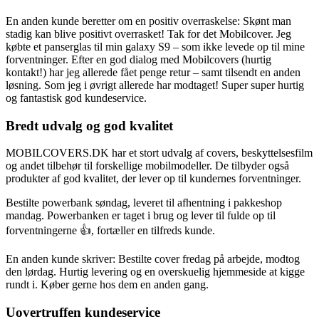
En anden kunde beretter om en positiv overraskelse: Skønt man
stadig kan blive positivt overrasket! Tak for det Mobilcover. Jeg
købte et panserglas til min galaxy S9 – som ikke levede op til mine
forventninger. Efter en god dialog med Mobilcovers (hurtig
kontakt!) har jeg allerede fået penge retur – samt tilsendt en anden
løsning. Som jeg i øvrigt allerede har modtaget! Super super hurtig
og fantastisk god kundeservice.
Bredt udvalg og god kvalitet
MOBILCOVERS.DK har et stort udvalg af covers, beskyttelsesfilm
og andet tilbehør til forskellige mobilmodeller. De tilbyder også
produkter af god kvalitet, der lever op til kundernes forventninger.
Bestilte powerbank søndag, leveret til afhentning i pakkeshop
mandag. Powerbanken er taget i brug og lever til fulde op til
forventningerne 👍, fortæller en tilfreds kunde.
En anden kunde skriver: Bestilte cover fredag på arbejde, modtog
den lørdag. Hurtig levering og en overskuelig hjemmeside at kigge
rundt i. Køber gerne hos dem en anden gang.
Uovertruffen kundeservice