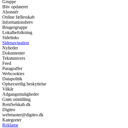
Gruppe
Bliv opdateret
Abonnér
Online fællesskab
Informationsbrev
Brugergruppe
Lokalbefolkning
Sidelinks
Sidenavigation
Nyheder
Dokumenter
Tekstunivers
Feed
Paragraffer
Webcookies
Datapolitik
Ophavsretlig beskyttelse
Vilkår
Adgangsmuligheder
Grøn omstilling
RentSelskab.dk
Digitro
webmaster@digitro.dk
Kategorier
Reklame