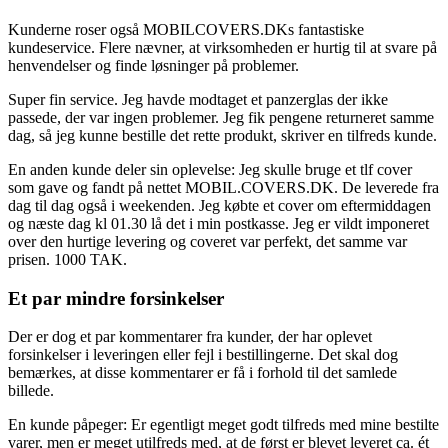
Kunderne roser også MOBILCOVERS.DKs fantastiske
kundeservice. Flere nævner, at virksomheden er hurtig til at svare på
henvendelser og finde løsninger på problemer.
Super fin service. Jeg havde modtaget et panzerglas der ikke
passede, der var ingen problemer. Jeg fik pengene returneret samme
dag, så jeg kunne bestille det rette produkt, skriver en tilfreds kunde.
En anden kunde deler sin oplevelse: Jeg skulle bruge et tlf cover
som gave og fandt på nettet MOBIL.COVERS.DK. De leverede fra
dag til dag også i weekenden. Jeg købte et cover om eftermiddagen
og næste dag kl 01.30 lå det i min postkasse. Jeg er vildt imponeret
over den hurtige levering og coveret var perfekt, det samme var
prisen. 1000 TAK.
Et par mindre forsinkelser
Der er dog et par kommentarer fra kunder, der har oplevet
forsinkelser i leveringen eller fejl i bestillingerne. Det skal dog
bemærkes, at disse kommentarer er få i forhold til det samlede
billede.
En kunde påpeger: Er egentligt meget godt tilfreds med mine bestilte
varer, men er meget utilfreds med, at de først er blevet leveret ca. ét