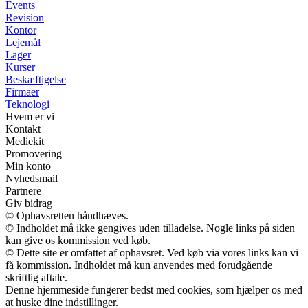
Events
Revision
Kontor
Lejemål
Lager
Kurser
Beskæftigelse
Firmaer
Teknologi
Hvem er vi
Kontakt
Mediekit
Promovering
Min konto
Nyhedsmail
Partnere
Giv bidrag
© Ophavsretten håndhæves.
© Indholdet må ikke gengives uden tilladelse. Nogle links på siden
kan give os kommission ved køb.
© Dette site er omfattet af ophavsret. Ved køb via vores links kan vi
få kommission. Indholdet må kun anvendes med forudgående
skriftlig aftale.
Denne hjemmeside fungerer bedst med cookies, som hjælper os med
at huske dine indstillinger.