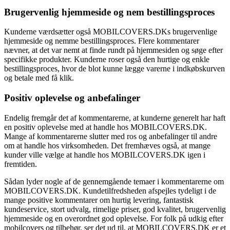
Brugervenlig hjemmeside og nem bestillingsproces
Kunderne værdsætter også MOBILCOVERS.DKs brugervenlige
hjemmeside og nemme bestillingsproces. Flere kommentarer
nævner, at det var nemt at finde rundt på hjemmesiden og søge efter
specifikke produkter. Kunderne roser også den hurtige og enkle
bestillingsproces, hvor de blot kunne lægge varerne i indkøbskurven
og betale med få klik.
Positiv oplevelse og anbefalinger
Endelig fremgår det af kommentarerne, at kunderne generelt har haft
en positiv oplevelse med at handle hos MOBILCOVERS.DK.
Mange af kommentarerne slutter med ros og anbefalinger til andre
om at handle hos virksomheden. Det fremhæves også, at mange
kunder ville vælge at handle hos MOBILCOVERS.DK igen i
fremtiden.
Sådan lyder nogle af de gennemgående temaer i kommentarerne om
MOBILCOVERS.DK. Kundetilfredsheden afspejles tydeligt i de
mange positive kommentarer om hurtig levering, fantastisk
kundeservice, stort udvalg, rimelige priser, god kvalitet, brugervenlig
hjemmeside og en overordnet god oplevelse. For folk på udkig efter
mobilcovers og tilbehør, ser det ud til, at MOBILCOVERS.DK er et