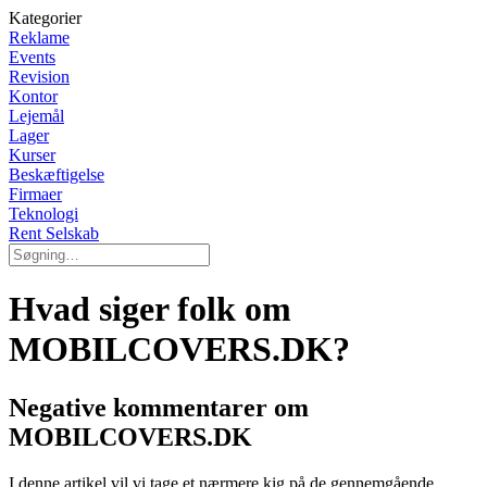
Kategorier
Reklame
Events
Revision
Kontor
Lejemål
Lager
Kurser
Beskæftigelse
Firmaer
Teknologi
Rent Selskab
Hvad siger folk om
MOBILCOVERS.DK?
Negative kommentarer om
MOBILCOVERS.DK
I denne artikel vil vi tage et nærmere kig på de gennemgående