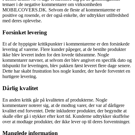
temaer i de negative kommentarer om virksomheden
MOBILCOVERS.DK. Selvom de fleste af kommentarerne er
positive og rosende, er der også enkelte, der udtrykker utilfredshed
med deres oplevelse.
Forsinket levering
Et af de hyppigste kritikpunkter i kommentarerne er den forsinkede
levering af varerne. Flere kunder påpeger, at de bestilte produkter
ikke blev leveret inden for den lovede tidsramme. Nogle
kommentarer nævner, at selvom der blev angivet en specifik dato og
tidspunkt for leveringen, blev pakken først leveret flere dage senere.
Dette har skabt frustration hos nogle kunder, der havde forventet en
hurtigere levering.
Dårlig kvalitet
En anden kritik går på kvaliteten af produkterne. Nogle
kommentarer noterer sig, at de modtog varer, der var af dårligere
kvalitet end forventet. Dette inkluderer produkter, der begyndte at
skalle eller gå i stykker efter kort tid. Kunderne udtrykker skuffelse
over at modtage produkter, der ikke lever op til deres forventninger.
Manglede information