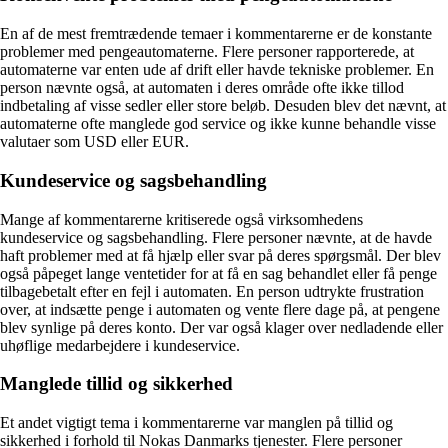
En af de mest fremtrædende temaer i kommentarerne er de konstante
problemer med pengeautomaterne. Flere personer rapporterede, at
automaterne var enten ude af drift eller havde tekniske problemer. En
person nævnte også, at automaten i deres område ofte ikke tillod
indbetaling af visse sedler eller store beløb. Desuden blev det nævnt, at
automaterne ofte manglede god service og ikke kunne behandle visse
valutaer som USD eller EUR.
Kundeservice og sagsbehandling
Mange af kommentarerne kritiserede også virksomhedens
kundeservice og sagsbehandling. Flere personer nævnte, at de havde
haft problemer med at få hjælp eller svar på deres spørgsmål. Der blev
også påpeget lange ventetider for at få en sag behandlet eller få penge
tilbagebetalt efter en fejl i automaten. En person udtrykte frustration
over, at indsætte penge i automaten og vente flere dage på, at pengene
blev synlige på deres konto. Der var også klager over nedladende eller
uhøflige medarbejdere i kundeservice.
Manglede tillid og sikkerhed
Et andet vigtigt tema i kommentarerne var manglen på tillid og
sikkerhed i forhold til Nokas Danmarks tjenester. Flere personer