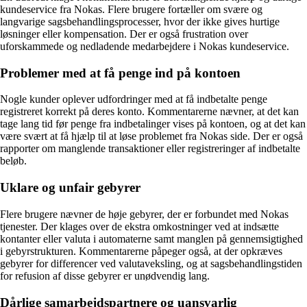
kundeservice fra Nokas. Flere brugere fortæller om svære og
langvarige sagsbehandlingsprocesser, hvor der ikke gives hurtige
løsninger eller kompensation. Der er også frustration over
uforskammede og nedladende medarbejdere i Nokas kundeservice.
Problemer med at få penge ind på kontoen
Nogle kunder oplever udfordringer med at få indbetalte penge
registreret korrekt på deres konto. Kommentarerne nævner, at det kan
tage lang tid før penge fra indbetalinger vises på kontoen, og at det kan
være svært at få hjælp til at løse problemet fra Nokas side. Der er også
rapporter om manglende transaktioner eller registreringer af indbetalte
beløb.
Uklare og unfair gebyrer
Flere brugere nævner de høje gebyrer, der er forbundet med Nokas
tjenester. Der klages over de ekstra omkostninger ved at indsætte
kontanter eller valuta i automaterne samt manglen på gennemsigtighed
i gebyrstrukturen. Kommentarerne påpeger også, at der opkræves
gebyrer for differencer ved valutaveksling, og at sagsbehandlingstiden
for refusion af disse gebyrer er unødvendig lang.
Dårlige samarbejdspartnere og uansvarlig