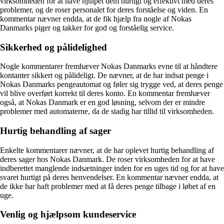
virksomheden for at have hjulpet dem hurtigt og effektivt med deres
problemer, og de roser personalet for deres forståelse og viden. En
kommentar nævner endda, at de fik hjælp fra nogle af Nokas
Danmarks piger og takker for god og forståelig service.
Sikkerhed og pålidelighed
Nogle kommentarer fremhæver Nokas Danmarks evne til at håndtere
kontanter sikkert og pålideligt. De nævner, at de har indsat penge i
Nokas Danmarks pengeautomat og føler sig trygge ved, at deres penge
vil blive overført korrekt til deres konto. En kommentar fremhæver
også, at Nokas Danmark er en god løsning, selvom der er mindre
problemer med automaterne, da de stadig har tillid til virksomheden.
Hurtig behandling af sager
Enkelte kommentarer nævner, at de har oplevet hurtig behandling af
deres sager hos Nokas Danmark. De roser virksomheden for at have
indberettet manglende indsætninger inden for en uges tid og for at have
svaret hurtigt på deres henvendelser. En kommentar nævner endda, at
de ikke har haft problemer med at få deres penge tilbage i løbet af en
uge.
Venlig og hjælpsom kundeservice