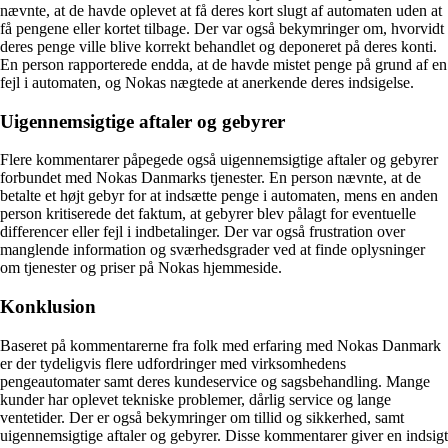
nævnte, at de havde oplevet at få deres kort slugt af automaten uden at
få pengene eller kortet tilbage. Der var også bekymringer om, hvorvidt
deres penge ville blive korrekt behandlet og deponeret på deres konti.
En person rapporterede endda, at de havde mistet penge på grund af en
fejl i automaten, og Nokas nægtede at anerkende deres indsigelse.
Uigennemsigtige aftaler og gebyrer
Flere kommentarer påpegede også uigennemsigtige aftaler og gebyrer
forbundet med Nokas Danmarks tjenester. En person nævnte, at de
betalte et højt gebyr for at indsætte penge i automaten, mens en anden
person kritiserede det faktum, at gebyrer blev pålagt for eventuelle
differencer eller fejl i indbetalinger. Der var også frustration over
manglende information og sværhedsgrader ved at finde oplysninger
om tjenester og priser på Nokas hjemmeside.
Konklusion
Baseret på kommentarerne fra folk med erfaring med Nokas Danmark
er der tydeligvis flere udfordringer med virksomhedens
pengeautomater samt deres kundeservice og sagsbehandling. Mange
kunder har oplevet tekniske problemer, dårlig service og lange
ventetider. Der er også bekymringer om tillid og sikkerhed, samt
uigennemsigtige aftaler og gebyrer. Disse kommentarer giver en indsigt