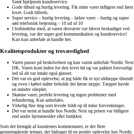
Samt hjælpsom kundeservice.
Gode tilbud og hurtig levering. Fik mine varer tidligere end først
lovet. Godt tilfreds.
Super service – hurtig levering – lækre varer – hurtig og super
sød telefonisk betjening – 10 ud af 10
I forbindelse med, at varen desværre var blevet beskadiget ved
levering, var der super god kommunikation og kundeservice!
Kan kun anbefale at handle her.
Kvalitetsprodukter og troværdighed
Varen passer på beskrivelsen og kan varmt anbefale Nordic Nest
DK. Varen kom inden for den lovet tid og var pakket forsvarligt
ind så alt var intakt også glasset.
Det var en god oplevelse, at jeg både fik et nyt uldtæppe tilsendt
og oven i købet måtte beholde det første tæppe. Tæppet havde
en mindre olieplet.
Skønne varer, perfekt levering og ingen problemer med
refundering. Kan anbefales.
Virkelig fine ting som levede fuldt op til mine forventninger.
Det var nemt at handle hos Nordic Nest og prisen var billigere
end andre hjemmesider eller butikker.
Som det fremgår af kundernes kommentarer, er der flere
gennemgående temaer, der bidrager til en positiv oplevelse hos Nordic