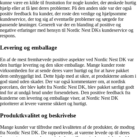
kunne være en kilde til frustration for nogle kunder, der ønskede hurtig
hjælp eller at få løst deres problemer. På den anden side var der også
positiv feedback fra kunder, der roste den venlige og hjælpsomme
kundeservice, der tog sig af eventuelle problemer og sørgede for
passende løsninger. Generelt var der en blanding af positive og
negative erfaringer med hensyn til Nordic Nest DKs kundeservice og
respons.
Levering og emballage
En af de mest fremhævede positive aspekter ved Nordic Nest DK var
den hurtige levering og den sikre emballage. Mange kunder roste
virksomheden for at sende deres varer hurtigt og for at have pakket
dem omhyggeligt ind. Dette hjalp med at sikre, at produkterne ankom i
god stand uden skader. Der var også kommentarer om, at nordisk
porcelæn, der blev købt fra Nordic Nest DK, blev pakket særligt godt
ind for at undgå brud under forsendelsen. Den positive feedback fra
kunderne om levering og emballage viser, at Nordic Nest DK
prioriterer at levere varerne sikkert og hurtigt.
Produktkvalitet og beskrivelse
Mange kunder var tilfredse med kvaliteten af ​​de produkter, de modtog
fra Nordic Nest DK. De rapporterede, at varerne levede op til deres