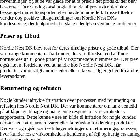
forventninger, og at de var glade for at få præcis det produkt, der blev
beskrevet. Der var dog også nogle tilfælde af produkter, der blev
beskadiget under transporten eller havde mindre fejl. I disse tilfælde
var der dog positive tilbagemeldinger om Nordic Nest DKs
kundeservice, der hjalp med at erstatte eller løse eventuelle problemer.
Priser og tilbud
Nordic Nest DK blev rost for deres rimelige priser og gode tilbud. Der
var mange kommentarer fra kunder, der var tilfredse med at finde
nordisk design til gode priser på virksomhedens hjemmeside. Der blev
også nævnt fordelene ved at handle hos Nordic Nest DK, når
produkter var udsolgt andre steder eller ikke var tilgængelige fra andre
leverandører.
Returnering og refusion
Nogle kunder udtrykte frustration over processen med returnering og
refusion hos Nordic Nest DK. Der var kommentarer om lang ventetid
på at få penge tilbage og manglende respons fra virksomhedens
supportteam. Dette kunne være en kilde til irritation for nogle kunder,
der ønskede at returnere varer eller få refusion for defekte produkter.
Der var dog også positive tilbagemeldinger om returneringsprocessen,
hvor kunder roste virksomhedens håndtering af fejl og hurtig erstatning
af beskadigede varer.