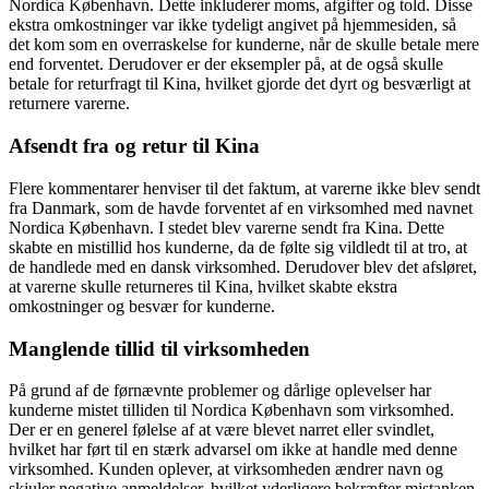
Nordica København. Dette inkluderer moms, afgifter og told. Disse
ekstra omkostninger var ikke tydeligt angivet på hjemmesiden, så
det kom som en overraskelse for kunderne, når de skulle betale mere
end forventet. Derudover er der eksempler på, at de også skulle
betale for returfragt til Kina, hvilket gjorde det dyrt og besværligt at
returnere varerne.
Afsendt fra og retur til Kina
Flere kommentarer henviser til det faktum, at varerne ikke blev sendt
fra Danmark, som de havde forventet af en virksomhed med navnet
Nordica København. I stedet blev varerne sendt fra Kina. Dette
skabte en mistillid hos kunderne, da de følte sig vildledt til at tro, at
de handlede med en dansk virksomhed. Derudover blev det afsløret,
at varerne skulle returneres til Kina, hvilket skabte ekstra
omkostninger og besvær for kunderne.
Manglende tillid til virksomheden
På grund af de førnævnte problemer og dårlige oplevelser har
kunderne mistet tilliden til Nordica København som virksomhed.
Der er en generel følelse af at være blevet narret eller svindlet,
hvilket har ført til en stærk advarsel om ikke at handle med denne
virksomhed. Kunden oplever, at virksomheden ændrer navn og
skjuler negative anmeldelser, hvilket yderligere bekræfter mistanken