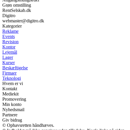
Grøn omstilling
RentSelskab.dk
Digitro
webmaster@digitro.dk
Kategorier
Reklame
Events
Revision
Kontor
Lejemål
Lager
Kurser
Beskæftigelse
Firmaer
Teknologi
Hvem er vi
Kontakt
Mediekit
Promovering
Min konto
Nyhedsmail
Partnere
Giv bidrag
© Ophavsretten håndhæves.