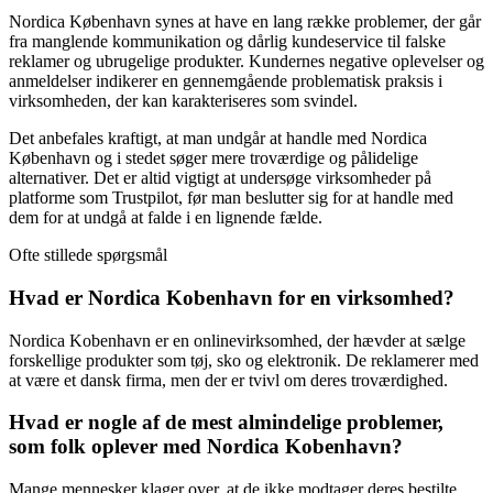
Nordica København synes at have en lang række problemer, der går
fra manglende kommunikation og dårlig kundeservice til falske
reklamer og ubrugelige produkter. Kundernes negative oplevelser og
anmeldelser indikerer en gennemgående problematisk praksis i
virksomheden, der kan karakteriseres som svindel.
Det anbefales kraftigt, at man undgår at handle med Nordica
København og i stedet søger mere troværdige og pålidelige
alternativer. Det er altid vigtigt at undersøge virksomheder på
platforme som Trustpilot, før man beslutter sig for at handle med
dem for at undgå at falde i en lignende fælde.
Ofte stillede spørgsmål
Hvad er Nordica Kobenhavn for en virksomhed?
Nordica Kobenhavn er en onlinevirksomhed, der hævder at sælge
forskellige produkter som tøj, sko og elektronik. De reklamerer med
at være et dansk firma, men der er tvivl om deres troværdighed.
Hvad er nogle af de mest almindelige problemer,
som folk oplever med Nordica Kobenhavn?
Mange mennesker klager over, at de ikke modtager deres bestilte