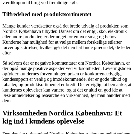
værdikupon til brug ved fremtidige køb.
Tilfredshed med produktsortimentet
Mange kunder værdsætter også det brede udvalg af produkter, som
Nordica København tilbyder. Uanset om det er tøj, sko, elektronik
eller andre produkter, er der noget for enhver smag og behov.
Kunderne har mulighed for at vælge mellem forskellige stilarter,
farver og størrelser, hvilket gør det nemt at finde præcis det, de leder
efter.
Så selvom der er negative kommentarer om Nordica København, er
der også mange positive aspekter ved virksomheden. Leveringstiden
opfylder kundernes forventninger, prisen er konkurrencedygtig,
kundesupport er venlig og imødekommende, der er gode tilbud og
rabatter, og produktsortimentet er bredt. Det er vigtigt at bemærke, at
kundernes oplevelser kan variere, og at det er altid en god idé at
læse anmeldelser og researche en virksomhed, før man handler med
dem.
Virksomheden Nordica København: Et
kig ind i kundens oplevelse
Den danske virksomhed Nordica København, der angiveligt sælger