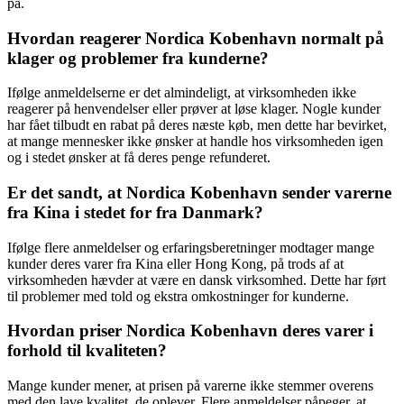
på.
Hvordan reagerer Nordica Kobenhavn normalt på
klager og problemer fra kunderne?
Ifølge anmeldelserne er det almindeligt, at virksomheden ikke
reagerer på henvendelser eller prøver at løse klager. Nogle kunder
har fået tilbudt en rabat på deres næste køb, men dette har bevirket,
at mange mennesker ikke ønsker at handle hos virksomheden igen
og i stedet ønsker at få deres penge refunderet.
Er det sandt, at Nordica Kobenhavn sender varerne
fra Kina i stedet for fra Danmark?
Ifølge flere anmeldelser og erfaringsberetninger modtager mange
kunder deres varer fra Kina eller Hong Kong, på trods af at
virksomheden hævder at være en dansk virksomhed. Dette har ført
til problemer med told og ekstra omkostninger for kunderne.
Hvordan priser Nordica Kobenhavn deres varer i
forhold til kvaliteten?
Mange kunder mener, at prisen på varerne ikke stemmer overens
med den lave kvalitet, de oplever. Flere anmeldelser påpeger, at