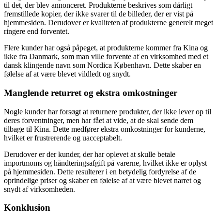
til det, der blev annonceret. Produkterne beskrives som dårligt
fremstillede kopier, der ikke svarer til de billeder, der er vist på
hjemmesiden. Derudover er kvaliteten af produkterne generelt meget
ringere end forventet.
Flere kunder har også påpeget, at produkterne kommer fra Kina og
ikke fra Danmark, som man ville forvente af en virksomhed med et
dansk klingende navn som Nordica København. Dette skaber en
følelse af at være blevet vildledt og snydt.
Manglende returret og ekstra omkostninger
Nogle kunder har forsøgt at returnere produkter, der ikke lever op til
deres forventninger, men har fået at vide, at de skal sende dem
tilbage til Kina. Dette medfører ekstra omkostninger for kunderne,
hvilket er frustrerende og uacceptabelt.
Derudover er der kunder, der har oplevet at skulle betale
importmoms og håndteringsafgift på varerne, hvilket ikke er oplyst
på hjemmesiden. Dette resulterer i en betydelig fordyrelse af de
oprindelige priser og skaber en følelse af at være blevet narret og
snydt af virksomheden.
Konklusion