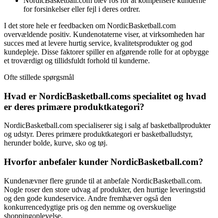
NordicBasketball.com blev ros for at kompensere kunderne
for forsinkelser eller fejl i deres ordrer.
I det store hele er feedbacken om NordicBasketball.com
overvældende positiv. Kundenotaterne viser, at virksomheden har
succes med at levere hurtig service, kvalitetsprodukter og god
kundepleje. Disse faktorer spiller en afgørende rolle for at opbygge
et troværdigt og tillidsfuldt forhold til kunderne.
Ofte stillede spørgsmål
Hvad er NordicBasketball.coms specialitet og hvad
er deres primære produktkategori?
NordicBasketball.com specialiserer sig i salg af basketballprodukter
og udstyr. Deres primære produktkategori er basketballudstyr,
herunder bolde, kurve, sko og tøj.
Hvorfor anbefaler kunder NordicBasketball.com?
Kundenævner flere grunde til at anbefale NordicBasketball.com.
Nogle roser den store udvag af produkter, den hurtige leveringstid
og den gode kundeservice. Andre fremhæver også den
konkurrencedygtige pris og den nemme og overskuelige
shoppingoplevelse.