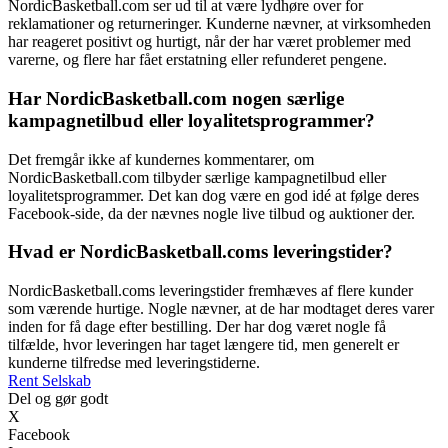
NordicBasketball.com ser ud til at være lydhøre over for
reklamationer og returneringer. Kunderne nævner, at virksomheden
har reageret positivt og hurtigt, når der har været problemer med
varerne, og flere har fået erstatning eller refunderet pengene.
Har NordicBasketball.com nogen særlige
kampagnetilbud eller loyalitetsprogrammer?
Det fremgår ikke af kundernes kommentarer, om
NordicBasketball.com tilbyder særlige kampagnetilbud eller
loyalitetsprogrammer. Det kan dog være en god idé at følge deres
Facebook-side, da der nævnes nogle live tilbud og auktioner der.
Hvad er NordicBasketball.coms leveringstider?
NordicBasketball.coms leveringstider fremhæves af flere kunder
som værende hurtige. Nogle nævner, at de har modtaget deres varer
inden for få dage efter bestilling. Der har dog været nogle få
tilfælde, hvor leveringen har taget længere tid, men generelt er
kunderne tilfredse med leveringstiderne.
Rent Selskab
Del og gør godt
X
Facebook