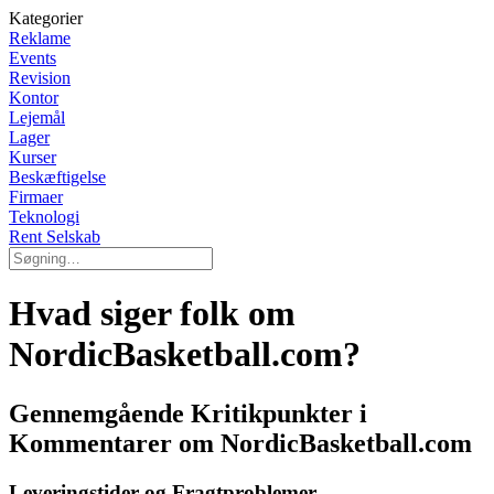
Kategorier
Reklame
Events
Revision
Kontor
Lejemål
Lager
Kurser
Beskæftigelse
Firmaer
Teknologi
Rent Selskab
Hvad siger folk om
NordicBasketball.com?
Gennemgående Kritikpunkter i
Kommentarer om NordicBasketball.com
Leveringstider og Fragtproblemer