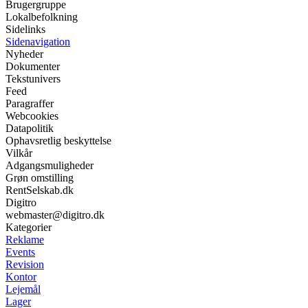
Brugergruppe
Lokalbefolkning
Sidelinks
Sidenavigation
Nyheder
Dokumenter
Tekstunivers
Feed
Paragraffer
Webcookies
Datapolitik
Ophavsretlig beskyttelse
Vilkår
Adgangsmuligheder
Grøn omstilling
RentSelskab.dk
Digitro
webmaster@digitro.dk
Kategorier
Reklame
Events
Revision
Kontor
Lejemål
Lager