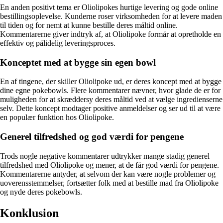
En anden positivt tema er Oliolipokes hurtige levering og gode online
bestillingsoplevelse. Kunderne roser virksomheden for at levere maden
til tiden og for nemt at kunne bestille deres måltid online.
Kommentarerne giver indtryk af, at Oliolipoke formår at opretholde en
effektiv og pålidelig leveringsproces.
Konceptet med at bygge sin egen bowl
En af tingene, der skiller Oliolipoke ud, er deres koncept med at bygge
dine egne pokebowls. Flere kommentarer nævner, hvor glade de er for
muligheden for at skræddersy deres måltid ved at vælge ingredienserne
selv. Dette koncept modtager positive anmeldelser og ser ud til at være
en populær funktion hos Oliolipoke.
Generel tilfredshed og god værdi for pengene
Trods nogle negative kommentarer udtrykker mange stadig generel
tilfredshed med Oliolipoke og mener, at de får god værdi for pengene.
Kommentarerne antyder, at selvom der kan være nogle problemer og
uoverensstemmelser, fortsætter folk med at bestille mad fra Oliolipoke
og nyde deres pokebowls.
Konklusion