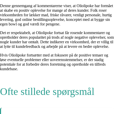
Denne gennemgang af kommentarerne viser, at Oliolipoke har formået
at skabe en positiv oplevelse for mange af deres kunder. Folk roser
virksomheden for lækker mad, friske råvarer, venligt personale, hurtig
levering, god online bestillingsoplevelse, konceptet med at bygge sin
egen bowl og god værdi for pengene.
Det er respektabelt, at Oliolipoke fortsat får rosende kommentarer og
opretholder deres popularitet på trods af nogle negative oplevelser, som
nogle kunder har omtalt. Dette indikerer en virksomhed, der er villig til
at lytte til kundefeedback og arbejde på at levere en bedre oplevelse.
Hvis Oliolipoke fortsætter med at fokusere på de positive temaer og
løse eventuelle problemer eller uoverensstemmelser, er der stadig
potentiale for at forbedre deres forretning og opretholde en tilfreds
kundebase.
Ofte stillede spørgsmål