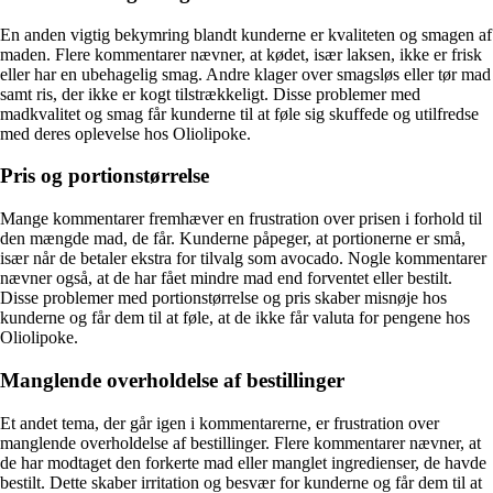
En anden vigtig bekymring blandt kunderne er kvaliteten og smagen af
maden. Flere kommentarer nævner, at kødet, især laksen, ikke er frisk
eller har en ubehagelig smag. Andre klager over smagsløs eller tør mad
samt ris, der ikke er kogt tilstrækkeligt. Disse problemer med
madkvalitet og smag får kunderne til at føle sig skuffede og utilfredse
med deres oplevelse hos Oliolipoke.
Pris og portionstørrelse
Mange kommentarer fremhæver en frustration over prisen i forhold til
den mængde mad, de får. Kunderne påpeger, at portionerne er små,
især når de betaler ekstra for tilvalg som avocado. Nogle kommentarer
nævner også, at de har fået mindre mad end forventet eller bestilt.
Disse problemer med portionstørrelse og pris skaber misnøje hos
kunderne og får dem til at føle, at de ikke får valuta for pengene hos
Oliolipoke.
Manglende overholdelse af bestillinger
Et andet tema, der går igen i kommentarerne, er frustration over
manglende overholdelse af bestillinger. Flere kommentarer nævner, at
de har modtaget den forkerte mad eller manglet ingredienser, de havde
bestilt. Dette skaber irritation og besvær for kunderne og får dem til at