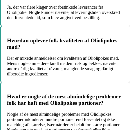
Ja, der var flere klager over forsinkede leverancer fra
Oliolipoke. Nogle kunder nævnte, at leveringstiden overskred
den forventede tid, som blev angivet ved bestilling.
Hvordan oplever folk kvaliteten af Oliolipokes
mad?
Der er mixede anmeldelser om kvaliteten af Oliolipokes mad.
Mens nogle anmeldere fandt maden frisk og lækker, nævnte
andre dårlig kvalitet af råvarer, manglende smag og dårligt
tilberedte ingredienser.
Hvad er nogle af de mest almindelige problemer
folk har haft med Oliolipokes portioner?
Nogle af de mest almindelige problemer med Oliolipokes
portioner inkluderer mindre portioner end forventet og ikke-
matching af størrelse, især når der er betalt for større portioner.
Nogle nævnte også, at portionerne var for små eller ikke