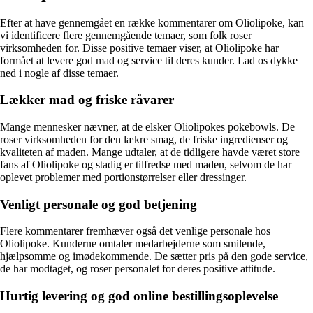
Efter at have gennemgået en række kommentarer om Oliolipoke, kan
vi identificere flere gennemgående temaer, som folk roser
virksomheden for. Disse positive temaer viser, at Oliolipoke har
formået at levere god mad og service til deres kunder. Lad os dykke
ned i nogle af disse temaer.
Lækker mad og friske råvarer
Mange mennesker nævner, at de elsker Oliolipokes pokebowls. De
roser virksomheden for den lækre smag, de friske ingredienser og
kvaliteten af ​​maden. Mange udtaler, at de tidligere havde været store
fans af Oliolipoke og stadig er tilfredse med maden, selvom de har
oplevet problemer med portionstørrelser eller dressinger.
Venligt personale og god betjening
Flere kommentarer fremhæver også det venlige personale hos
Oliolipoke. Kunderne omtaler medarbejderne som smilende,
hjælpsomme og imødekommende. De sætter pris på den gode service,
de har modtaget, og roser personalet for deres positive attitude.
Hurtig levering og god online bestillingsoplevelse