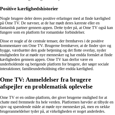
Positive kærlighedshistorier
Nogle brugere deler deres positive erfaringer med at finde kærlighed
på Ome TV. De nævner, at de har mødt deres kæreste eller en
fantastisk partner gennem appen. Dette tyder på, at Ome TV også kan
fungere som en platform for romantiske forbindelser.
Disse er nogle af de centrale temaer, der fremhæves i de positive
kommentarer om Ome TV. Brugerne fremhæver, at de finder sjov og
hygge, værdsætter den gode betjening og det flotte overlay, nyder
muligheden for at møde nye mennesker og har endda formået at finde
kærligheden gennem appen. Ome TV kan derfor være en
underholdende og berigende platform for brugere, der søger sociale
interaktioner, familieunderholdning eller endda kærlighed.
Ome TV: Anmeldelser fra brugere
afspejler en problematisk oplevelse
Ome TV er en online-platform, der giver brugerne mulighed for at
chatte med fremmede fra hele verden. Platformen hævder at tilbyde en
sjov og spændende måde at møde nye mennesker på, men en række
brugeranmeldelser tyder på, at virkeligheden er noget anderledes.