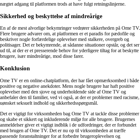
nægtet adgang til platformen trods at have fulgt retningslinjerne.
Sikkerhed og beskyttelse af mindreårige
En af de mest alvorlige bekymringer vedrører sikkerheden på Ome TV.
Flere brugere advarer om, at platformen er et paradis for pædofile og
beskriver nogle forfærdelige oplevelser med stalkere, overgreb og
politisager. Det er bekymrende, at sådanne situationer opstår, og det ser
ud til, at der er et presserende behov for yderligere tiltag for at beskytte
brugere, især mindreårige, mod disse farer.
Konklusion
Ome TV er en online-chatplatform, der har fået opmærksomhed i både
positive og negative anekdoter. Mens nogle brugere har haft positive
oplevelser med den sjove og underholdende side af Ome TV og
anbefaler den til familier, ved vi også, at der er problemer med racisme,
uønsket seksuelt indhold og sikkerhedsspørgsmål.
Det er vigtigt for virksomheden bag Ome TV at tackle disse problemer
og skabe et sikkert og inkluderende miljø for alle brugere. Brugernes
anmeldelser giver et vigtigt indblik i de udfordringer, der er forbundet
med brugen af Ome TV. Det er nu op til virksomheden at træffe
passende foranstaltninger for at forbedre brugeroplevelsen og