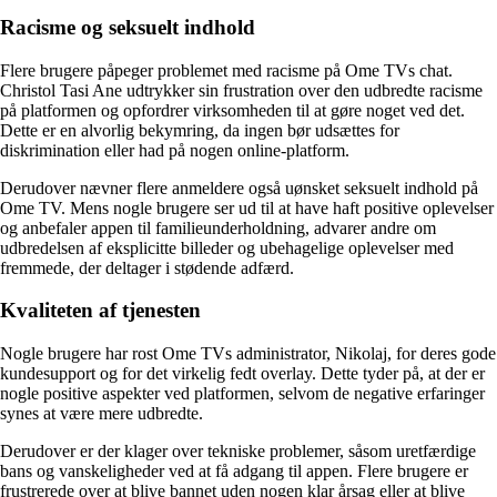
Racisme og seksuelt indhold
Flere brugere påpeger problemet med racisme på Ome TVs chat.
Christol Tasi Ane udtrykker sin frustration over den udbredte racisme
på platformen og opfordrer virksomheden til at gøre noget ved det.
Dette er en alvorlig bekymring, da ingen bør udsættes for
diskrimination eller had på nogen online-platform.
Derudover nævner flere anmeldere også uønsket seksuelt indhold på
Ome TV. Mens nogle brugere ser ud til at have haft positive oplevelser
og anbefaler appen til familieunderholdning, advarer andre om
udbredelsen af ​​eksplicitte billeder og ubehagelige oplevelser med
fremmede, der deltager i stødende adfærd.
Kvaliteten af tjenesten
Nogle brugere har rost Ome TVs administrator, Nikolaj, for deres gode
kundesupport og for det virkelig fedt overlay. Dette tyder på, at der er
nogle positive aspekter ved platformen, selvom de negative erfaringer
synes at være mere udbredte.
Derudover er der klager over tekniske problemer, såsom uretfærdige
bans og vanskeligheder ved at få adgang til appen. Flere brugere er
frustrerede over at blive bannet uden nogen klar årsag eller at blive