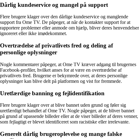
Dårlig kundeservice og mangel på support
Flere brugere klager over den dårlige kundeservice og manglende
support fra Ome TV. De påpeger, at når de kontakter support for at
rapportere problemer eller anmode om hjælp, bliver deres henvendelser
ignoreret eller ikke imødekommet.
Overtrædelse af privatlivets fred og deling af
personlige oplysninger
Nogle kommentarer påpeger, at Ome TV kræver adgang til brugernes
Facebook-profiler, hvilket anses for at være en overtrædelse af
privatlivets fred. Brugerne er bekymrede over, at deres personlige
oplysninger kan blive delt på platformen og vist for fremmede.
Uretfærdige banning og fejlidentifikation
Flere brugere klager over at blive bannet uden grund og føler sig
uretfærdigt behandlet af Ome TV. Nogle påpeger, at de bliver bannet
på grund af upassende billeder eller at de viser billeder af deres venner,
som fejlagtigt er blevet identificeret som racistiske eller irrelevante.
Generelt dårlig brugeroplevelse og mange falske