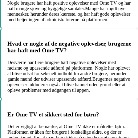
Nogle brugere har haft positive oplevelser med Ome TV og har
haft mange sjove og hyggelige samtaler.Mange har mødt nye
mennesker, herunder deres kæreste, og har haft gode oplevelser
med betjeningen af administratorerne på platformen.
Hvad er nogle af de negative oplevelser, brugerne
har haft med Ome TV?
Desværre har flere brugere haft negative oplevelser med
racisme og upassende adfærd på platformen. Nogle har oplevet
at blive udsat for seksuelt indhold fra andre brugere, herunder
gamle mænd der udviser upassende adfærd.Brugernes negative
oplevelser inkluderer også at blive bannet uden grund eller at
opleve problemer med adgangen til appen.
Er Ome TV et sikkert sted for børn?
Det er vigtigt at bemærke, at Ome TV ikke er målrettet børn.
Platformen er åben for brugere i forskellige aldre, og der er
ingen garanti for, at man kun støder på egnede samtalepartnere.