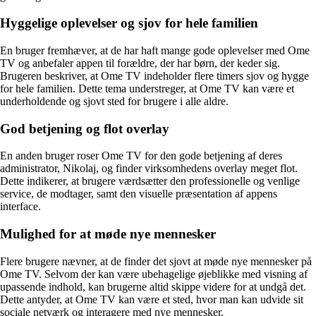
Hyggelige oplevelser og sjov for hele familien
En bruger fremhæver, at de har haft mange gode oplevelser med Ome
TV og anbefaler appen til forældre, der har børn, der keder sig.
Brugeren beskriver, at Ome TV indeholder flere timers sjov og hygge
for hele familien. Dette tema understreger, at Ome TV kan være et
underholdende og sjovt sted for brugere i alle aldre.
God betjening og flot overlay
En anden bruger roser Ome TV for den gode betjening af deres
administrator, Nikolaj, og finder virksomhedens overlay meget flot.
Dette indikerer, at brugere værdsætter den professionelle og venlige
service, de modtager, samt den visuelle præsentation af appens
interface.
Mulighed for at møde nye mennesker
Flere brugere nævner, at de finder det sjovt at møde nye mennesker på
Ome TV. Selvom der kan være ubehagelige øjeblikke med visning af
upassende indhold, kan brugerne altid skippe videre for at undgå det.
Dette antyder, at Ome TV kan være et sted, hvor man kan udvide sit
sociale netværk og interagere med nye mennesker.