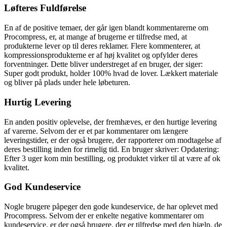
Løfteres Fuldførelse
En af de positive temaer, der går igen blandt kommentarerne om
Procompress, er, at mange af brugerne er tilfredse med, at
produkterne lever op til deres reklamer. Flere kommenterer, at
kompressionsprodukterne er af høj kvalitet og opfylder deres
forventninger. Dette bliver understreget af en bruger, der siger:
Super godt produkt, holder 100% hvad de lover. Lækkert materiale
og bliver på plads under hele løbeturen.
Hurtig Levering
En anden positiv oplevelse, der fremhæves, er den hurtige levering
af varerne. Selvom der er et par kommentarer om længere
leveringstider, er der også brugere, der rapporterer om modtagelse af
deres bestilling inden for rimelig tid. En bruger skriver: Opdatering:
Efter 3 uger kom min bestilling, og produktet virker til at være af ok
kvalitet.
God Kundeservice
Nogle brugere påpeger den gode kundeservice, de har oplevet med
Procompress. Selvom der er enkelte negative kommentarer om
kundeservice, er der også brugere, der er tilfredse med den hjælp, de