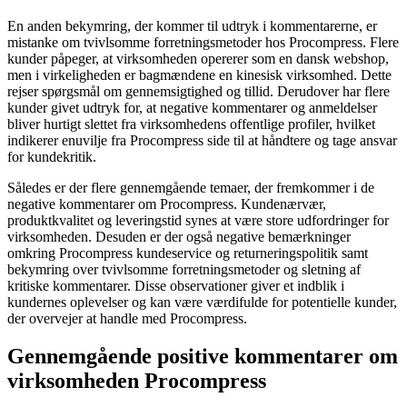
En anden bekymring, der kommer til udtryk i kommentarerne, er
mistanke om tvivlsomme forretningsmetoder hos Procompress. Flere
kunder påpeger, at virksomheden opererer som en dansk webshop,
men i virkeligheden er bagmændene en kinesisk virksomhed. Dette
rejser spørgsmål om gennemsigtighed og tillid. Derudover har flere
kunder givet udtryk for, at negative kommentarer og anmeldelser
bliver hurtigt slettet fra virksomhedens offentlige profiler, hvilket
indikerer enuvilje fra Procompress side til at håndtere og tage ansvar
for kundekritik.
Således er der flere gennemgående temaer, der fremkommer i de
negative kommentarer om Procompress. Kundenærvær,
produktkvalitet og leveringstid synes at være store udfordringer for
virksomheden. Desuden er der også negative bemærkninger
omkring Procompress kundeservice og returneringspolitik samt
bekymring over tvivlsomme forretningsmetoder og sletning af
kritiske kommentarer. Disse observationer giver et indblik i
kundernes oplevelser og kan være værdifulde for potentielle kunder,
der overvejer at handle med Procompress.
Gennemgående positive kommentarer om
virksomheden Procompress