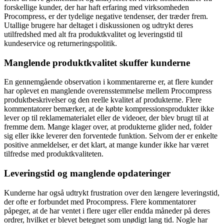
forskellige kunder, der har haft erfaring med virksomheden
Procompress, er der tydelige negative tendenser, der træder frem.
Utallige brugere har deltaget i diskussionen og udtrykt deres
utilfredshed med alt fra produktkvalitet og leveringstid til
kundeservice og returneringspolitik.
Manglende produktkvalitet skuffer kunderne
En gennemgående observation i kommentarerne er, at flere kunder
har oplevet en manglende overensstemmelse mellem Procompress
produktbeskrivelser og den reelle kvalitet af produkterne. Flere
kommentatorer bemærker, at de købte kompressionsprodukter ikke
lever op til reklamematerialet eller de videoer, der blev brugt til at
fremme dem. Mange klager over, at produkterne glider ned, folder
sig eller ikke leverer den forventede funktion. Selvom der er enkelte
positive anmeldelser, er det klart, at mange kunder ikke har været
tilfredse med produktkvaliteten.
Leveringstid og manglende opdateringer
Kunderne har også udtrykt frustration over den længere leveringstid,
der ofte er forbundet med Procompress. Flere kommentatorer
påpeger, at de har ventet i flere uger eller endda måneder på deres
ordrer, hvilket er blevet betegnet som unødigt lang tid. Nogle har