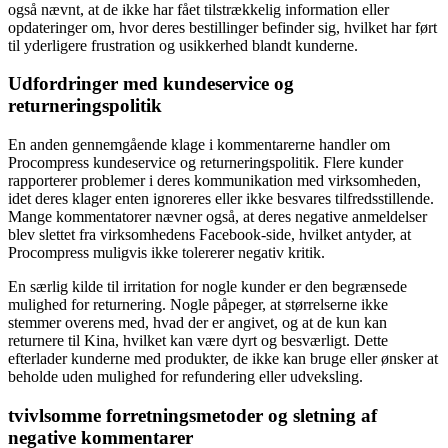
også nævnt, at de ikke har fået tilstrækkelig information eller
opdateringer om, hvor deres bestillinger befinder sig, hvilket har ført
til yderligere frustration og usikkerhed blandt kunderne.
Udfordringer med kundeservice og
returneringspolitik
En anden gennemgående klage i kommentarerne handler om
Procompress kundeservice og returneringspolitik. Flere kunder
rapporterer problemer i deres kommunikation med virksomheden,
idet deres klager enten ignoreres eller ikke besvares tilfredsstillende.
Mange kommentatorer nævner også, at deres negative anmeldelser
blev slettet fra virksomhedens Facebook-side, hvilket antyder, at
Procompress muligvis ikke tolererer negativ kritik.
En særlig kilde til irritation for nogle kunder er den begrænsede
mulighed for returnering. Nogle påpeger, at størrelserne ikke
stemmer overens med, hvad der er angivet, og at de kun kan
returnere til Kina, hvilket kan være dyrt og besværligt. Dette
efterlader kunderne med produkter, de ikke kan bruge eller ønsker at
beholde uden mulighed for refundering eller udveksling.
tvivlsomme forretningsmetoder og sletning af
negative kommentarer