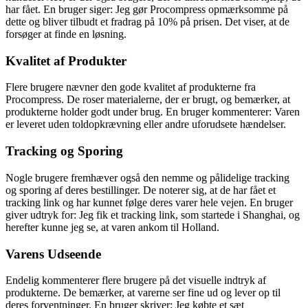
har fået. En bruger siger: Jeg gør Procompress opmærksomme på
dette og bliver tilbudt et fradrag på 10% på prisen. Det viser, at de
forsøger at finde en løsning.
Kvalitet af Produkter
Flere brugere nævner den gode kvalitet af produkterne fra
Procompress. De roser materialerne, der er brugt, og bemærker, at
produkterne holder godt under brug. En bruger kommenterer: Varen
er leveret uden toldopkrævning eller andre uforudsete hændelser.
Tracking og Sporing
Nogle brugere fremhæver også den nemme og pålidelige tracking
og sporing af deres bestillinger. De noterer sig, at de har fået et
tracking link og har kunnet følge deres varer hele vejen. En bruger
giver udtryk for: Jeg fik et tracking link, som startede i Shanghai, og
herefter kunne jeg se, at varen ankom til Holland.
Varens Udseende
Endelig kommenterer flere brugere på det visuelle indtryk af
produkterne. De bemærker, at varerne ser fine ud og lever op til
deres forventninger. En bruger skriver: Jeg købte et sæt