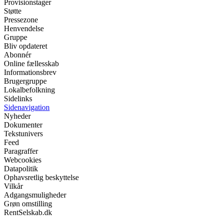
Provisionstager
Støtte
Pressezone
Henvendelse
Gruppe
Bliv opdateret
Abonnér
Online fællesskab
Informationsbrev
Brugergruppe
Lokalbefolkning
Sidelinks
Sidenavigation
Nyheder
Dokumenter
Tekstunivers
Feed
Paragraffer
Webcookies
Datapolitik
Ophavsretlig beskyttelse
Vilkår
Adgangsmuligheder
Grøn omstilling
RentSelskab.dk