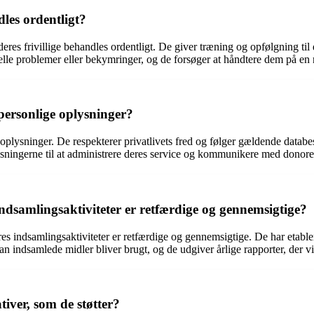
dles ordentligt?
eres frivillige behandles ordentligt. De giver træning og opfølgning til de
uelle problemer eller bekymringer, og de forsøger at håndtere dem på en 
personlige oplysninger?
 oplysninger. De respekterer privatlivets fred og følger gældende data
ningerne til at administrere deres service og kommunikere med donorer 
ndsamlingsaktiviteter er retfærdige og gennemsigtige?
eres indsamlingsaktiviteter er retfærdige og gennemsigtige. De har etabl
indsamlede midler bliver brugt, og de udgiver årlige rapporter, der vis
iver, som de støtter?