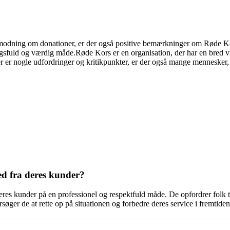
dning om donationer, er der også positive bemærkninger om Røde Kors
gsfuld og værdig måde.Røde Kors er en organisation, der har en bred vifte
r er nogle udfordringer og kritikpunkter, er der også mange mennesker,
ed fra deres kunder?
eres kunder på en professionel og respektfuld måde. De opfordrer folk t
orsøger de at rette op på situationen og forbedre deres service i fremtiden