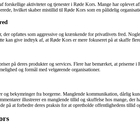
 forskellige aktiviteter og tjenester i Røde Kors. Mange har oplevet af
erede, hvilket skaber mistillid til Røde Kors som en pålidelig organisati
fred
er opfattes som aggressive og krænkende for privatlivets fred. Nogle
ette kan give indtryk af, at Røde Kors er mere fokuseret på at skaffe fl
iser på deres produkter og services. Flere har bemærket, at priserne i
imelighed og formål med velgørende organisationer.
 og bekymringer fra borgerne. Manglende kommunikation, dårlig kunde
mmentarer illustrerer en manglende tillid og skuffelse hos mange, der 
e på at forbedre deres praksis for at opretholde offentlighedens tillid og
ors