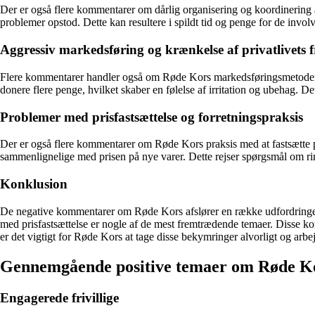
Der er også flere kommentarer om dårlig organisering og koordinering af
problemer opstod. Dette kan resultere i spildt tid og penge for de involv
Aggressiv markedsføring og krænkelse af privatlivets 
Flere kommentarer handler også om Røde Kors markedsføringsmetoder, d
donere flere penge, hvilket skaber en følelse af irritation og ubehag. D
Problemer med prisfastsættelse og forretningspraksis
Der er også flere kommentarer om Røde Kors praksis med at fastsætte pr
sammenlignelige med prisen på nye varer. Dette rejser spørgsmål om r
Konklusion
De negative kommentarer om Røde Kors afslører en række udfordringer
med prisfastsættelse er nogle af de mest fremtrædende temaer. Disse ko
er det vigtigt for Røde Kors at tage disse bekymringer alvorligt og arbejd
Gennemgående positive temaer om Røde K
Engagerede frivillige