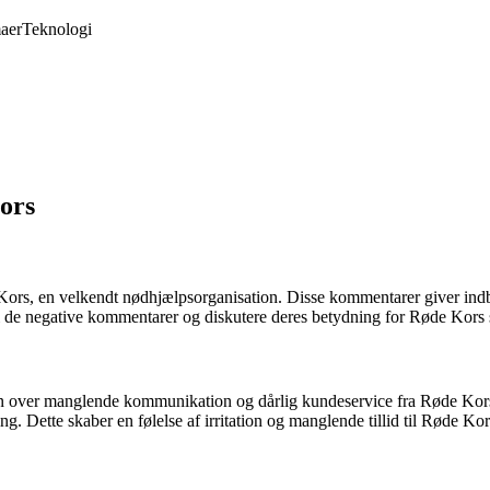
aer
Teknologi
ors
rs, en velkendt nødhjælpsorganisation. Disse kommentarer giver indbli
 i de negative kommentarer og diskutere deres betydning for Røde Kors
on over manglende kommunikation og dårlig kundeservice fra Røde Kors.
g. Dette skaber en følelse af irritation og manglende tillid til Røde Kor