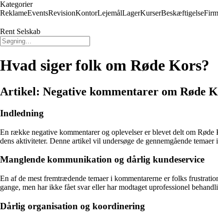
Kategorier
Reklame
Events
Revision
Kontor
Lejemål
Lager
Kurser
Beskæftigelse
Firm
Rent Selskab
Hvad siger folk om Røde Kors?
Artikel: Negative kommentarer om Røde K
Indledning
En række negative kommentarer og oplevelser er blevet delt om Røde Ko
dens aktiviteter. Denne artikel vil undersøge de gennemgående temaer
Manglende kommunikation og dårlig kundeservice
En af de mest fremtrædende temaer i kommentarerne er folks frustrati
gange, men har ikke fået svar eller har modtaget uprofessionel behandlin
Dårlig organisation og koordinering