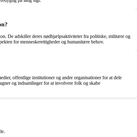
redygtig på lang sigt.
on?
n. De adskiller deres nødhjælpsaktiviteter fra politiske, militære og
espekten for menneskerettigheder og humanitære behov.
, offentlige institutioner og andre organisationer for at dele
agner og indsamlinger for at involvere folk og skabe
le.