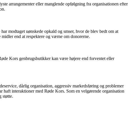
lyste arrangementer eller manglende opfølgning fra organisationen efter
on.
 har modtaget uønskede opkald og smser, hvor de blev bedt om at
ere midler end at respektere og værne om donorerne.
 Røde Kors genbrugsbutikker kan være højere end forventet eller
service, dårlig organisation, aggressiv markedsføring og problemer
har haft interaktioner med Røde Kors. Som en velgørende organisation
 støtte.