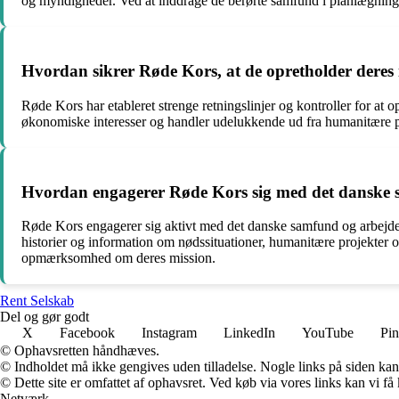
og myndigheder. Ved at inddrage de berørte samfund i planlægning og
Hvordan sikrer Røde Kors, at de opretholder deres
Røde Kors har etableret strenge retningslinjer og kontroller for at 
økonomiske interesser og handler udelukkende ud fra humanitære pr
Hvordan engagerer Røde Kors sig med det danske
Røde Kors engagerer sig aktivt med det danske samfund og arbejder
historier og information om nødssituationer, humanitære projekter o
opmærksomhed om deres mission.
Rent Selskab
Del og gør godt
X
Facebook
Instagram
LinkedIn
YouTube
Pin
© Ophavsretten håndhæves.
© Indholdet må ikke gengives uden tilladelse. Nogle links på siden ka
© Dette site er omfattet af ophavsret. Ved køb via vores links kan vi 
Netværk