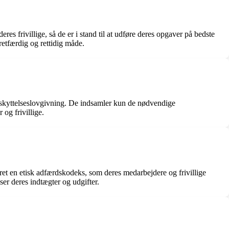
res frivillige, så de er i stand til at udføre deres opgaver på bedste
retfærdig og rettidig måde.
beskyttelseslovgivning. De indsamler kun de nødvendige
og frivillige.
eret en etisk adfærdskodeks, som deres medarbejdere og frivillige
er deres indtægter og udgifter.