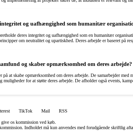
 implementering af projekter sikrer de, at indsatsen er relevant og bæ
 integritet og uafhængighed som humanitær organisati
opretholde deres integritet og uafhængighed som en humanitær organisatio
incipper om neutralitet og upartiskhed. Deres arbejde er baseret på r
 samfund og skaber opmærksomhed om deres arbejde?
 på at skabe opmærksomhed om deres arbejde. De samarbejder med medier
g muligheder for at støtte deres arbejde. De afholder også events, kamp
terest
TikTok
Mail
RSS
n give os kommission ved køb.
få kommission. Indholdet må kun anvendes med forudgående skriftlig afta