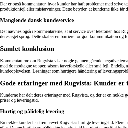
Der er også kommentarer, hvor kunder har haft problemer med selve tæp
produktionfejl eller misfarvninger. Dette betyder, at kunderne ikke får 
Manglende dansk kundeservice
Det nævnes også i kommentarerne, at al service over telefonen hos Rug
deres eget sprog. Dette skaber en barriere for god kommunikation og 
Samlet konklusion
Kommentarerne om Rugvista viser nogle gennemgående negative temaer.
med de modtagne tæpper, såsom farveforskelle eller små fejl. Endelig 
kundeoplevelsen. Løsninger som hurtigere håndtering af leveringsproble
Gode erfaringer med Rugvista: Kunder er t
Kunderne har delt deres erfaringer med Rugvista, og der er en række g
priser og leveringstid.
Hurtig og pålidelig levering
En række kunder har fremhævet Rugvistas hurtige leveringstid. Flere har
efter. Denne hurtige og pålidelige leveringstid har gjort et positivt indt