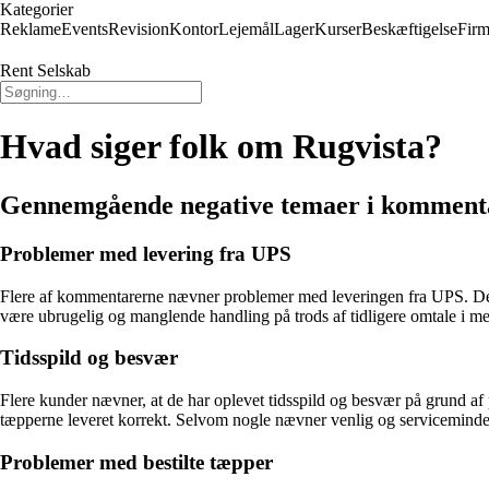
Kategorier
Reklame
Events
Revision
Kontor
Lejemål
Lager
Kurser
Beskæftigelse
Firm
Rent Selskab
Hvad siger folk om Rugvista?
Gennemgående negative temaer i komment
Problemer med levering fra UPS
Flere af kommentarerne nævner problemer med leveringen fra UPS. Der er
være ubrugelig og manglende handling på trods af tidligere omtale i med
Tidsspild og besvær
Flere kunder nævner, at de har oplevet tidsspild og besvær på grund 
tæpperne leveret korrekt. Selvom nogle nævner venlig og serviceminded 
Problemer med bestilte tæpper