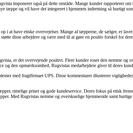
Rugvista imponerer også på dette område. Mange kunder rapporterer om h
 nye tæppe og vil have det integreret i hjemmets indretning så hurtigt so
 op i at have etiske overvejelser. Mange af tæpperne, de sælger, er lavet
øtte disse arbejdere og være med til at gøre en positiv forskel for der
ta, er det overvejende positivt. Flere kunder roser den nemme og over
e og den opmærksomhed, Rugvistas medarbejdere giver til deres kund
lemer med fragtfirmaet UPS. Disse kommentarer illustrerer vigtigheden a
æpper, rimelige priser og gode kundeservice. Deres fokus på etisk fremstil
æpper. Med Rugvistas nemme og overskuelige hjemmeside samt hurtige le