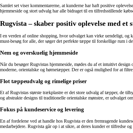
Samlet set viser kommentarerne, at kunderne har haft positive oplevels
hjemmeside og stort udvalg har alle bidraget til en tilfredsstillende køb
Rugvista – skaber positiv oplevelse med et s
I en verden af ​​online shopping, hvor udvalget kan virke uendeligt, og 
must-besøg for alle, der søger det perfekte tæppe til forskellige rum i de
Nem og overskuelig hjemmeside
Når du besøger Rugvistas hjemmeside, mødes du af et intuitivt design o
moderne, orientalske og børnetæpper. Der er også mulighed for at filtrere
Flot tæppeudvalg og rimelige priser
Et af Rugvistas største trækplastre er det store udvalg af tæpper, de til
og abstrakte designs til traditionelle orientalske mønstre, er udvalget om
Fokus på kundeservice og levering
En af fordelene ved at handle hos Rugvista er den fremragende kundese
medarbejdere. Rugvista går op i at sikre, at deres kunder er tilfredse 