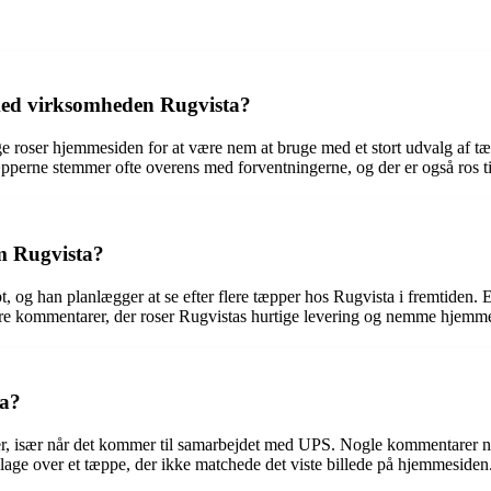
med virksomheden Rugvista?
e roser hjemmesiden for at være nem at bruge med et stort udvalg af t
æpperne stemmer ofte overens med forventningerne, og der er også ros 
m Rugvista?
 og han planlægger at se efter flere tæpper hos Rugvista i fremtiden. 
flere kommentarer, der roser Rugvistas hurtige levering og nemme hjemm
ta?
, især når det kommer til samarbejdet med UPS. Nogle kommentarer nævne
 klage over et tæppe, der ikke matchede det viste billede på hjemmesiden