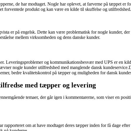
perne, de har modtaget. Nogle har oplevet, at farverne på tæppet er f
det forventede produkt og kan være en kilde til skuffelse og utilfredshed
vista er på engelsk. Dette kan være problematisk for nogle kunder, der
forståelse mellem virksomheden og dens danske kunder.
 Leveringsproblemer og kommunikationsbesvær med UPS er en kilde til
nævner nogle kunder utilfredshed med manglende dansk kundeservice.Det 
mer, bedre kvalitetskontrol på tæpper og muligheden for dansk kundeser
ilfredse med tæpper og levering
ennemgående temaer, der går igen i kommentarerne, som viser en positiv
 rapporteret om at have modtaget deres tæpper inden for få dage efter b
ryk på kunderne.