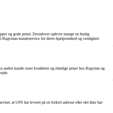
æpper og gode priser. Derudover oplever mange en hurtig
til Rugvistas kundeservice for deres hjælpsomhed og venlighed.
En anden kunde roser kvaliteten og rimelige priser hos Rugvista og
eside.
r, at UPS har leveret på en forkert adresse eller slet ikke har
.