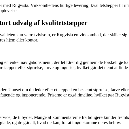
er med Rugvista. Virksomhedens hurtige levering, kvalitetstæpper til ri
soplevelse.
tort udvalg af kvalitetstæpper
kvaliteten kan være tvivlsom, er Rugvista en virksomhed, der skiller sig 
res hjem eller kontor.
g en enkel navigationsmenu, der let fører dig gennem de forskellige kat
 tæpper efter størrelse, farve og mønster, hvilket gør det nemt at finde 
byder. Uanset om du leder efter et tæppe i en bestemt størrelse, farve el
fattende og imponerende. Priserne er også rimelige, hvilket gør Rugvista t
rvice, de tilbyder. Mange af kommentarerne fra tidligere kunder fremh
og glade, og de gør alt, hvad de kan, for at imødekomme deres behov.