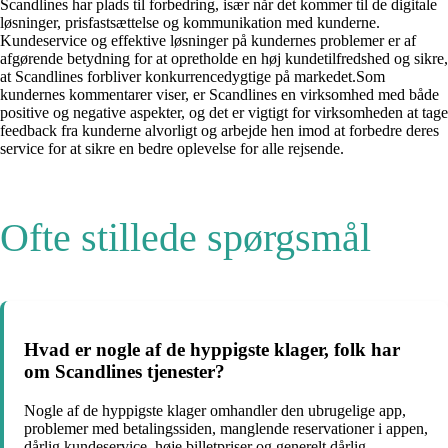
Scandlines har plads til forbedring, især når det kommer til de digitale
løsninger, prisfastsættelse og kommunikation med kunderne.
Kundeservice og effektive løsninger på kundernes problemer er af
afgørende betydning for at opretholde en høj kundetilfredshed og sikre,
at Scandlines forbliver konkurrencedygtige på markedet.Som
kundernes kommentarer viser, er Scandlines en virksomhed med både
positive og negative aspekter, og det er vigtigt for virksomheden at tage
feedback fra kunderne alvorligt og arbejde hen imod at forbedre deres
service for at sikre en bedre oplevelse for alle rejsende.
Ofte stillede spørgsmål
Hvad er nogle af de hyppigste klager, folk har
om Scandlines tjenester?
Nogle af de hyppigste klager omhandler den ubrugelige app,
problemer med betalingssiden, manglende reservationer i appen,
dårlig kundeservice, høje billetpriser og generelt dårlig