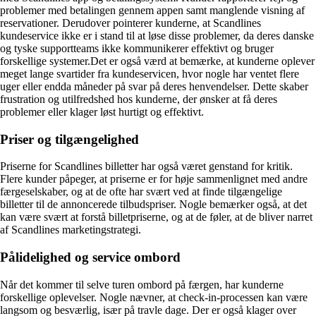
problemer med betalingen gennem appen samt manglende visning af
reservationer. Derudover pointerer kunderne, at Scandlines
kundeservice ikke er i stand til at løse disse problemer, da deres danske
og tyske supportteams ikke kommunikerer effektivt og bruger
forskellige systemer.Det er også værd at bemærke, at kunderne oplever
meget lange svartider fra kundeservicen, hvor nogle har ventet flere
uger eller endda måneder på svar på deres henvendelser. Dette skaber
frustration og utilfredshed hos kunderne, der ønsker at få deres
problemer eller klager løst hurtigt og effektivt.
Priser og tilgængelighed
Priserne for Scandlines billetter har også været genstand for kritik.
Flere kunder påpeger, at priserne er for høje sammenlignet med andre
færgeselskaber, og at de ofte har svært ved at finde tilgængelige
billetter til de annoncerede tilbudspriser. Nogle bemærker også, at det
kan være svært at forstå billetpriserne, og at de føler, at de bliver narret
af Scandlines marketingstrategi.
Pålidelighed og service ombord
Når det kommer til selve turen ombord på færgen, har kunderne
forskellige oplevelser. Nogle nævner, at check-in-processen kan være
langsom og besværlig, især på travle dage. Der er også klager over