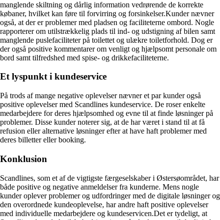
manglende skiltning og dårlig information vedrørende de korrekte
købaner, hvilket kan føre til forvirring og forsinkelser.Kunder nævner
også, at der er problemer med pladsen og faciliteterne ombord. Nogle
rapporterer om utilstrækkelig plads til ind- og udstigning af bilen samt
manglende puslefaciliteter på toilettet og ulækre toiletforhold. Dog er
der også positive kommentarer om venligt og hjælpsomt personale om
bord samt tilfredshed med spise- og drikkefaciliteterne.
Et lyspunkt i kundeservice
På trods af mange negative oplevelser nævner et par kunder også
positive oplevelser med Scandlines kundeservice. De roser enkelte
medarbejdere for deres hjælpsomhed og evne til at finde løsninger på
problemer. Disse kunder noterer sig, at de har været i stand til at få
refusion eller alternative løsninger efter at have haft problemer med
deres billetter eller booking.
Konklusion
Scandlines, som et af de vigtigste færgeselskaber i Østersøområdet, har
både positive og negative anmeldelser fra kunderne. Mens nogle
kunder oplever problemer og udfordringer med de digitale løsninger og
den overordnede kundeoplevelse, har andre haft positive oplevelser
med individuelle medarbejdere og kundeservicen.Det er tydeligt, at